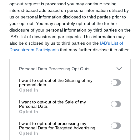
opt-out request is processed you may continue seeing
Σύμφωνα με τα στοιχεία που δίνονται στη
interest-based ads based on personal information utilized by
δημοσιότητα, 830 αλεβίτες έχουν σκοτωθεί
us or personal information disclosed to third parties prior to
στις παραθαλάσσιες συριακές ακτές και στα
your opt-out. You may separately opt-out of the further
βουνά της Λαττάκειας από τις δυνάμεις
disclosure of your personal information by third parties on the
IAB’s list of downstream participants. This information may
ασφαλείας και συμμαχικές οργανώσεις.
also be disclosed by us to third parties on the
IAB’s List of
Συνολικά, οι νεκροί ανέρχονται σε
Downstream Participants
that may further disclose it to other
τουλάχιστον 1.311, μεταξύ των οποίων και
third parties.
273 μέλη των δυνάμεων ασφαλείας της
Please note that this website/app uses one or more Google
Personal Data Processing Opt Outs
κυβέρνησης.
services and may gather and store information including but
not limited to your visit or usage behaviour. You may click to
I want to opt-out of the Sharing of my
Πλήθος αμάχων έχουν χάσει τη ζωή τους και
personal data.
grant or deny consent to Google and its third-party tags to
Opted In
ανάμεσά τους βρίσκονται παιδιά και
use your data for below specified purposes in below Google
γυναίκες. Πρόκειται για αιματοχυσία που
consent section.
I want to opt-out of the Sale of my
Personal Data.
συγκρίνεται με ό,τι είχε συμβεί το 2013,
Opted In
όταν ο Άσαντ επιτέθηκε με χημικά όπλα σε
I want to opt-out of processing my
προάστιο της Δαμασκού.
Personal Data for Targeted Advertising.
Opted In
Εκκλήσεις για κατάπαυση του πυρός