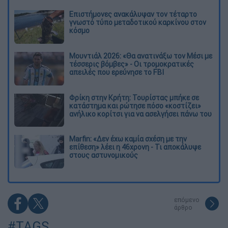
Επιστήμονες ανακάλυψαν τον τέταρτο
γνωστό τύπο μεταδοτικού καρκίνου στον
κόσμο
Μουντιάλ 2026: «Θα ανατινάξω τον Μέσι με
τέσσερις βόμβες» - Οι τρομοκρατικές
απειλές που ερεύνησε το FBI
Φρίκη στην Κρήτη: Τουρίστας μπήκε σε
κατάστημα και ρώτησε πόσο «κοστίζει»
ανήλικο κορίτσι για να ασελγήσει πάνω του
Marfin: «Δεν έχω καμία σχέση με την
επίθεση» λέει η 46χρονη - Τι αποκάλυψε
στους αστυνομικούς
επόμενο
άρθρο
#TAGS