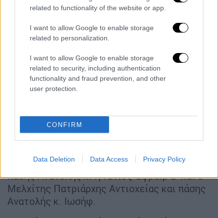
related to functionality of the website or app.
«Η
Συρία
βιώνει τις τελευταίες ημέρες μια
επικίνδυνη κλιμάκωση της βίας, των
I want to allow Google to enable storage
δολοφονιών και των εκτελέσεων, με
related to personalization.
αποτέλεσμα την επίθεση σε αθώους
I want to allow Google to enable storage
αμάχους, μεταξύ των οποίων γυναίκες και
related to security, including authentication
παιδιά, καθώς και την παραβίαση της
functionality and fraud prevention, and other
ιερότητας των κατοικιών και τη λεηλασία
user protection.
περιουσιών. Αυτές οι σκηνές αποκαλύπτουν
το μέγεθος των δεινών που υφίσταται ο
συριακός λαός» αναφέρεται σε ανακοίνωση
CONFIRM
που υπογράφουν ο Μακαριώτατος
Πατριάρχης Αντιοχείας κ.κ. Ιωάννης, ο
Data Deletion
Data Access
Privacy Policy
Συρορθόδοξος Πατριάρχης Αντιοχείας και
πάσης Ανατολής κ. Ιγνάτιος-Εφραίμ Β’ και ο
Μελχίτης Πατριάρχης Αντιοχείας και πάσης
Ανατολής κ. Ιωσήφ.