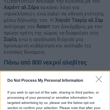
τζιχαντιστών ανέλαβε την εξουσία, με τον
Αχμέντ αλ Σάρα
να κάνει λόγο για
«προκλήσεις», ενώ καλεί σε εθνική ενότητα,
μέσω δήλωσής του. Η
Χαγιάτ Ταχρίρ αλ Σαμ
ανέτρεψε τον
Άσαντ
τον Δεκέμβριο, με τον
πρώην ηγέτη της χώρας να διαφεύγει στη
Συρία
, ενώ η οργάνωση διόρισε μια
προσωρινή κυβέρνηση και ανέλαβε τις
ένοπλες δυνάμεις.
Πάνω από 800 νεκροί αλεβίτες
Οι συγκρούσεις έχουν προκαλέσει
αιματοχυσία, με το επίκεντρο της έντασης
Do Not Process My Personal Information
να είναι στη Λαττάκεια, εκεί όπου ζουν
πολλοί αλεβίτες, που αποτελούν
If you wish to opt-out of the sale, sharing to third parties, or
processing of your personal or sensitive information for
μουσουλμανική μειονότητα, στην οποία
targeted advertising by us, please use the below opt-out
ανήκει και ο Άσαντ.
section to confirm your selection. Please note that after your