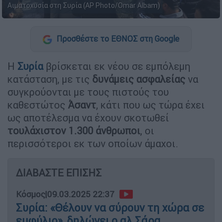
Αιματοχυσία στη Συρία (AP Photo/Omar Albam)
Προσθέστε το ΕΘΝΟΣ στη Google
Η
Συρία
βρίσκεται εκ νέου σε εμπόλεμη
κατάσταση, με τις
δυνάμεις ασφαλείας
να
συγκρούονται με τους πιστούς του
καθεστώτος
Άσαντ
, κάτι που ως τώρα έχει
ως αποτέλεσμα να έχουν σκοτωθεί
τουλάχιστον 1.300 άνθρωποι
, οι
περισσότεροι εκ των οποίων άμαχοι.
ΔΙΑΒΑΣΤΕ ΕΠΙΣΗΣ
Κόσμος
|
09.03.2025 22:37
Συρία: «Θέλουν να σύρουν τη χώρα σε
εμφύλιο», δηλώνει ο αλ Σάρα