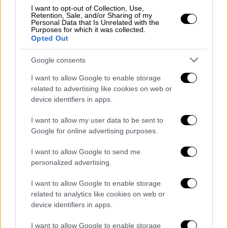
I want to opt-out of Collection, Use,
Retention, Sale, and/or Sharing of my
Η κατάσταση είναι εκτός ελέγχου στη
Συρία
Personal Data that Is Unrelated with the
Purposes for which it was collected.
και ο
ΟΗΕ
απευθύνει έκκληση για κατάπαυση
Opted Out
του πυρός, ώστε να προστατευτούν οι
άμαχοι.
Google consents
I want to allow Google to enable storage
Από τη μεριά της η
Γαλλία
καταδίκασε τις
related to advertising like cookies on web or
πράξεις που πλήττουν αμάχους και
device identifiers in apps.
φυλακισμένους, με τις εκκλησίες της
Συρίας
να κάνουν λόγο για σφαγές αθώων.
I want to allow my user data to be sent to
Google for online advertising purposes.
Η
Ευρωπαϊκή Ένωση
επίσης καταδικάζει
I want to allow Google to send me
κάθε σφαγή αμάχων, ενώ
Μάρκο Ρούμπιο
personalized advertising.
κινήθηκε στο ίδιο μήκος κύματος, καλώντας
τις Αρχές να καταδιώξουν τους αυτουργούς.
I want to allow Google to enable storage
related to analytics like cookies on web or
Καταδικάζουν τις σφαγές τρεις
device identifiers in apps.
πατριάρχες
I want to allow Google to enable storage