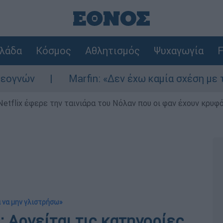
λάδα
Κόσμος
Αθλητισμός
Ψυχαγωγία
F
ν
Marfin: «Δεν έχω καμία σχέση με την ε
Netflix έφερε την ταινιάρα του Νόλαν που οι φαν έχουν κρυφό
α να μην γλιστρήσω»
 Αρνείται τις κατηγορίες