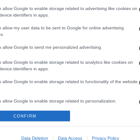
δεν πρόκειται για σεξουαλική επίθεση.
o allow Google to enable storage related to advertising like cookies on
evice identifiers in apps.
o allow my user data to be sent to Google for online advertising
s.
λεια από τη Κομισιόν – Τι αλλάζει για
to allow Google to send me personalized advertising.
o allow Google to enable storage related to analytics like cookies on
evice identifiers in apps.
ια να μην γλιστρήσω»
o allow Google to enable storage related to functionality of the website
 μια γυναίκα» είπε στο δικαστήριο,
o allow Google to enable storage related to personalization.
ος εκείνη την εποχή που κάποια από αυτά
να παγιδεύσει την
Αμελί
Κ
. ανάμεσα στα
o allow Google to enable storage related to security, including
CONFIRM
ανέφερε σχετικά: «Έπιασα τους γοφούς της
cation functionality and fraud prevention, and other user protection.
 τόσο αναστατωμένος από τη ζέστη. Ήταν
ς ταινίας και ήμουν πολύ κουρασμένος».
Data Deletion
Data Access
Privacy Policy