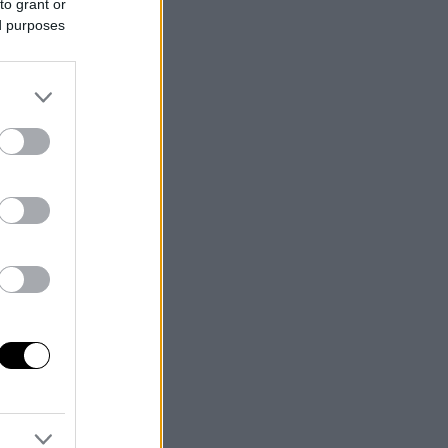
to grant or
ed purposes