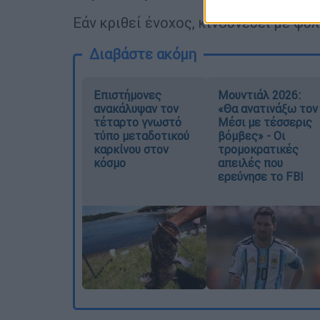
Εάν κριθεί ένοχος, κινδυνεύει με φυ
Διαβάστε ακόμη
Επιστήμονες
Μουντιάλ 2026:
ανακάλυψαν τον
«Θα ανατινάξω τον
τέταρτο γνωστό
Μέσι με τέσσερις
τύπο μεταδοτικού
βόμβες» - Οι
καρκίνου στον
τρομοκρατικές
κόσμο
απειλές που
ερεύνησε το FBI