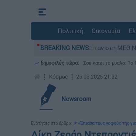
Πολιτική
Οικονομία
Ελ
ρέφος 8 ημερών - Νοσηλευόταν στη ΜΕΘ Νεογνώ
BREAKING NEWS:
δημοφιλές τώρα:
Σου καίει το μυαλό: Το 
┋
Κόσμος
┋
25.03.2025 21:32
Newsroom
Ενότητες στο άρθρο:
📌 «Έπιασα τους γοφούς της γι
Δίκη Ζεράρ Ντεπαρντιέ: