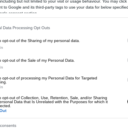
including but not limited to your visit or usage behaviour. You may click 
 to Google and its third-party tags to use your data for below specifi
ogle consent section.
l Data Processing Opt Outs
o opt-out of the Sharing of my personal data.
In
o opt-out of the Sale of my Personal Data.
 το ΕΘΝΟΣ στη Google
In
to opt-out of processing my Personal Data for Targeted
έτωπος με έναν μεγάλο αριθμό καταγγελιών
ing.
ούς τα τελευταία χρόνια. Ο
ηθοποιός
In
α και αυτή είναι η πρώτη υπόθεση για την
o opt-out of Collection, Use, Retention, Sale, and/or Sharing
ersonal Data that Is Unrelated with the Purposes for which it
lected.
Out
το δικαστήριο ότι έπιασε τους γοφούς
α σεξουαλική επίθεση, αλλά δήλωσε ότι το
consents