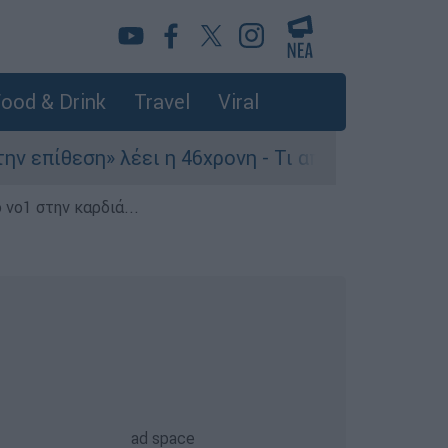
ood & Drink
Travel
Viral
πίθεση» λέει η 46χρονη - Τι αποκάλυψε στους ασ
 νο1 στην καρδιά...