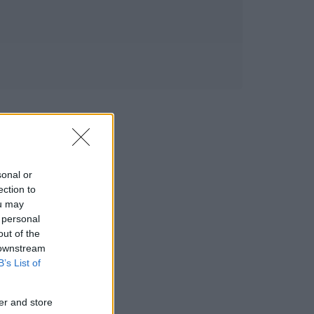
sonal or
ection to
ou may
 personal
out of the
 downstream
B’s List of
er and store