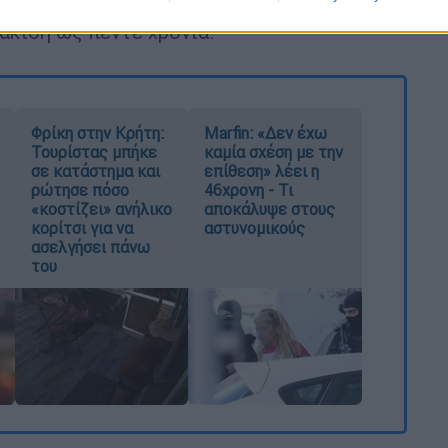
λάκιση ως πέντε χρόνια.
Φρίκη στην Κρήτη:
Marfin: «Δεν έχω
Τουρίστας μπήκε
καμία σχέση με την
σε κατάστημα και
επίθεση» λέει η
ρώτησε πόσο
46χρονη - Τι
«κοστίζει» ανήλικο
αποκάλυψε στους
κορίτσι για να
αστυνομικούς
ασελγήσει πάνω
του