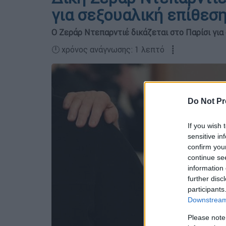
για σεξουαλική επίθεσ
Ο Ζεράρ Ντεπαρντιέ δικάζεται στο Παρίσι για
🕛 χρόνος ανάγνωσης: 1 λεπτό ┋
Do Not Pr
If you wish 
sensitive in
confirm you
continue se
information 
further disc
participants
Downstream 
Please note