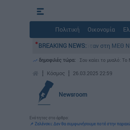
Πολιτική
Οικονομία
Ελ
ρέφος 8 ημερών - Νοσηλευόταν στη ΜΕΘ Νεογν
BREAKING NEWS:
δημοφιλές τώρα:
Σου καίει το μυαλό: Το 
┋
Κόσμος
┋
26.03.2025 22:59
Newsroom
Ενότητες στο άρθρο:
📌 Ζελένσκι: Δεν θα συμφωνήσουμε ποτέ στην παραχ