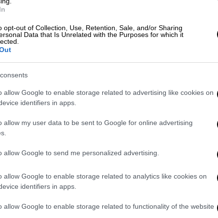
ing.
In
ται στο πλευρό της Ουκρανίας, αλλά και ότι
γκόσμια σταθερότητα και ειρήνη. Δήλωσε
o opt-out of Collection, Use, Retention, Sale, and/or Sharing
ersonal Data that Is Unrelated with the Purposes for which it
θετη στρατιωτική βοήθεια ύψους 2
lected.
α.
Out
consents
o allow Google to enable storage related to advertising like cookies on
evice identifiers in apps.
 στην Ουκρανία μέχρι το Πάσχα - Οι
o allow my user data to be sent to Google for online advertising
s.
to allow Google to send me personalized advertising.
διάσκεψη για το
Ουκρανικό
, ο Γάλλος
o allow Google to enable storage related to analytics like cookies on
εις θα επικεντρωθούν στο
πώς θα
evice identifiers in apps.
ας
, που θα γίνει σεβαστή τόσο από το Κίεβο
o allow Google to enable storage related to functionality of the website
ης ότι θα συζητηθεί το ζήτημα της παροχής