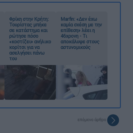
Φρίκη στην Κρήτη:
Marfin: «Δεν έχω
Τουρίστας μπήκε
καμία σχέση με την
σε κατάστημα και
επίθεση» λέει η
ρώτησε πόσο
46χρονη - Τι
«κοστίζει» ανήλικο
αποκάλυψε στους
κορίτσι για να
αστυνομικούς
ασελγήσει πάνω
του
επόμενο άρθρο