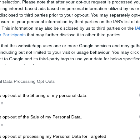
r selection. Please note that after your opt-out request is processed y
eing interest-based ads based on personal information utilized by us or
disclosed to third parties prior to your opt-out. You may separately opt-
losure of your personal information by third parties on the IAB’s list of
. This information may also be disclosed by us to third parties on the
IA
Participants
that may further disclose it to other third parties.
 that this website/app uses one or more Google services and may gath
including but not limited to your visit or usage behaviour. You may click 
 to Google and its third-party tags to use your data for below specifi
ogle consent section.
l Data Processing Opt Outs
 το ΕΘΝΟΣ στη Google
o opt-out of the Sharing of my personal data.
ακρόν
δήλωσε ότι μετά την Ουκρανία
θα
In
χωρίς όρους και προϋποθέσεις, σε
o opt-out of the Sale of my Personal Data.
In
 που παραχώρησε στο Παρίσι μαζί με τον
to opt-out of processing my Personal Data for Targeted
λένσκι
, ο Γάλλος πρόεδρος διαβεβαίωσε ότι