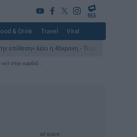
ood & Drink
Travel
Viral
πίθεση» λέει η 46χρονη - Τι αποκάλυψε στους ασ
 νο1 στην καρδιά...