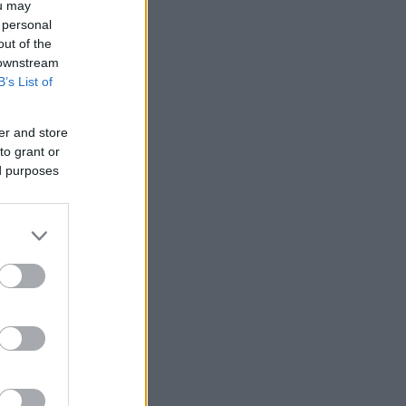
ou may
 personal
out of the
 downstream
B’s List of
er and store
to grant or
ed purposes