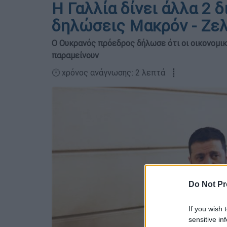
Η Γαλλία δίνει άλλα 2 δ
δηλώσεις Μακρόν - Ζελ
Ο Ουκρανός πρόεδρος δήλωσε ότι οι οικονομι
παραμείνουν
🕛 χρόνος ανάγνωσης: 2 λεπτά ┋
Do Not Pr
If you wish 
sensitive in