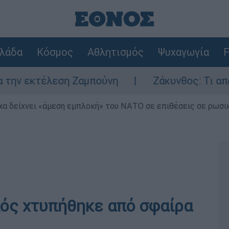
λάδα
Κόσμος
Αθλητισμός
Ψυχαγωγία
F
εκτέλεση Ζαμπούνη
Ζάκυνθος: Τι απαντά η
α δείχνει «άμεση εμπλοκή» του ΝΑΤΟ σε επιθέσεις σε ρωσι
ός χτυπήθηκε από σφαίρα