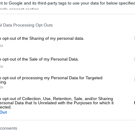
 to Google and its third-party tags to use your data for below specifi
ogle consent section.
l Data Processing Opt Outs
o opt-out of the Sharing of my personal data.
In
 το ΕΘΝΟΣ στη Google
o opt-out of the Sale of my Personal Data.
In
ανακοίνωσε πως αξιωματικός δέχθηκε
χειρουργείο. Ο στρατηγός Βλαντίμιρ
to opt-out of processing my Personal Data for Targeted
ing.
ό του λογαριασμό στο twitter πως
In
θηκε πυρά σε κεντρικό αυτοκινητόδρομο
o opt-out of Collection, Use, Retention, Sale, and/or Sharing
ersonal Data that Is Unrelated with the Purposes for which it
lected.
Out
ικός δέχθηκε σφαίρα στον λαιμό και
ίο. Ο Υπουργός Εθνικής Άμυνας της
consents
του πως την ευθύνη για την συγκεκριμένη