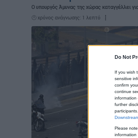
Ο υπουργός Άμυνας της χώρας καταγγέλλει για
🕛 χρόνος ανάγνωσης: 1 λεπτό ┋
Do Not Pr
If you wish 
sensitive in
confirm you
continue se
information 
further disc
participants
Downstream 
Please note
information 