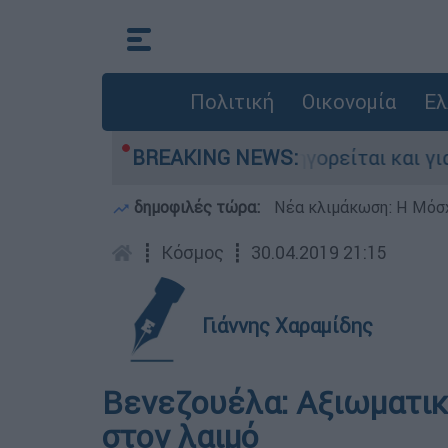
Πολιτική
Οικονομία
Ελ
ονίες στην Ελλάδα - Κατηγορείται και για την 
BREAKING NEWS:
δημοφιλές τώρα:
Νέα κλιμάκωση: Η Μόσχ
┋
Κόσμος
┋
30.04.2019 21:15
Γιάννης Χαραμίδης
Βενεζουέλα: Αξιωματικ
στον λαιμό