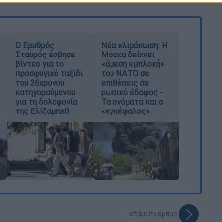
Ο Ερυθρός
Νέα κλιμάκωση: Η
Σταυρός έσβησε
Μόσχα δείχνει
βίντεο για το
«άμεση εμπλοκή»
προσφυγικό ταξίδι
του ΝΑΤΟ σε
του 26χρονου
επιθέσεις σε
κατηγορούμενου
ρωσικό έδαφος -
για τη δολοφονία
Τα ονόματα και ο
της Ελίζαμπεθ
«εγκέφαλος»
επόμενο άρθρο