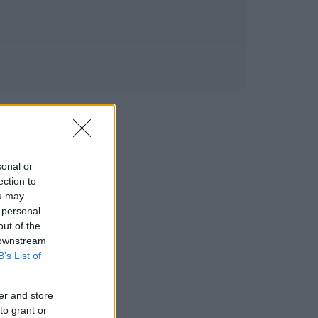
sonal or
ection to
ou may
 personal
out of the
 downstream
B’s List of
er and store
to grant or