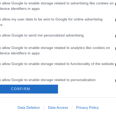
ώ σε εξέλιξη βρίσκεται η
απόπειρα
o allow Google to enable storage related to advertising like cookies on
evice identifiers in apps.
ρνηση Μαδούρο.
o allow my user data to be sent to Google for online advertising
ρει:
s.
δέχθηκε ο Yerzon Jimenez Baez, επικεφαλής
to allow Google to send me personalized advertising.
ποίος πυροβολήθηκε στον λαιμό στον
Αυτή τη στιγμή εισέρχεται στο
o allow Google to enable storage related to analytics like cookies on
την αντιπολίτευση».
evice identifiers in apps.
de la cual fue víctima el Cnel. Yerzon
o allow Google to enable storage related to functionality of the website
nes del CZGNB-43, herido de bala a la
pista Francisco Fajardo. Al momento
o allow Google to enable storage related to personalization.
nsabilizo a la dirigencia política de
CONFIRM
posición.
o allow Google to enable storage related to security, including
cation functionality and fraud prevention, and other user protection.
@vladimirpadrino)
April 30, 2019
Data Deletion
Data Access
Privacy Policy