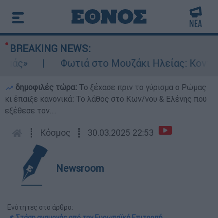
BREAKING NEWS:
»
Φωτιά στο Μουζάκι Ηλείας: Κοντά στην
δημοφιλές τώρα:
Το ξέχασε πριν το γύρισμα ο Ρώμας
κι έπαιξε κανονικά: Το λάθος στο Κων/νου & Ελένης που
εξέθεσε τον...
┋
Κόσμος
┋
30.03.2025 22:53
Newsroom
Ενότητες στο άρθρο:
📌 Στάση αναμονής από την Ευρωπαϊκή Επιτροπή