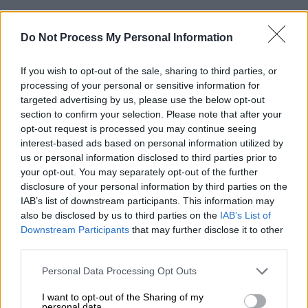
Do Not Process My Personal Information
If you wish to opt-out of the sale, sharing to third parties, or
processing of your personal or sensitive information for
targeted advertising by us, please use the below opt-out
section to confirm your selection. Please note that after your
opt-out request is processed you may continue seeing
interest-based ads based on personal information utilized by
us or personal information disclosed to third parties prior to
Στάση αναμονής από την Ευρωπαϊκή
your opt-out. You may separately opt-out of the further
Επιτροπή
disclosure of your personal information by third parties on the
IAB’s list of downstream participants. This information may
also be disclosed by us to third parties on the
IAB’s List of
Η
Ευρωπαϊκή Επιτροπή
αναμένει τις
Downstream Participants
that may further disclose it to other
ανακοινώσεις από την Ουάσιγκτον για να
third parties.
απαντήσει με επιβολή δασμών σε εισαγωγές
Please note that this website/app uses one or more Google
αμερικανικών προϊόντων.
Οι
Βρυξέλλες
Personal Data Processing Opt Outs
services and may gather and store information including but
απάντησα
ν ήδη στην επιβολή δασμών 25%
not limited to your visit or usage behaviour. You may click to
I want to opt-out of the Sharing of my
για τις εισαγωγές χάλυβα και αλουμίνιου
personal data.