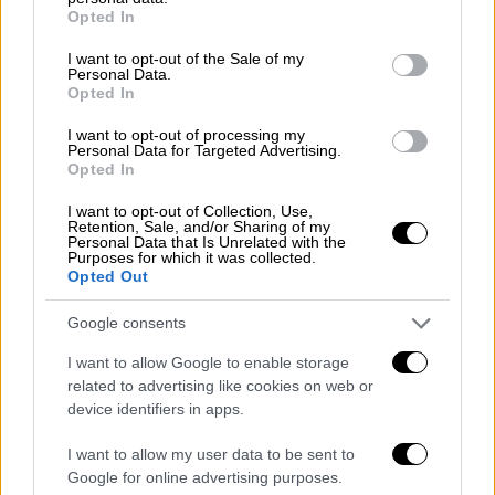
grant or deny consent to Google and its third-party tags to
Opted In
στις ΗΠΑ (από όλες τις χώρες) νωρίτερα
use your data for below specified purposes in below Google
consent section.
μέσα στον μήνα και ήδη εξετάζει τα
I want to opt-out of the Sale of my
Personal Data.
αντίμετρα που θα λάβει για τους δασμούς
Opted In
στα αυτοκίνητα, τα οποία θα πλήξουν έναν
I want to opt-out of processing my
από τους ισχυρότερους κλάδους της
Personal Data for Targeted Advertising.
ευρωπαϊκής βιομηχανίας.
Opted In
I want to opt-out of Collection, Use,
Το κρίσιμο μέγεθος για τις
Βρυξέλλες
,
Retention, Sale, and/or Sharing of my
Personal Data that Is Unrelated with the
ωστόσο, θα είναι οι δασμοί που θα
Purposes for which it was collected.
ανακοινωθούν από τις ΗΠΑ την Τετάρτη, οι
Opted Out
οποίοι κατά την άποψη αξιωματούχων της
Google consents
ΕΕ
θα εφαρμοστούν οριζόντια σε όλες τις
εξαγωγές των χωρών-μελών της με έναν
I want to allow Google to enable storage
related to advertising like cookies on web or
ενιαίο συντελεστή.
device identifiers in apps.
Η αβεβαιότητα για το ύψος των
I want to allow my user data to be sent to
ανταποδοτικών δασμών των
ΗΠΑ
είναι
Google for online advertising purposes.
μεγάλη, με τις εκτιμήσεις να κινούνται από