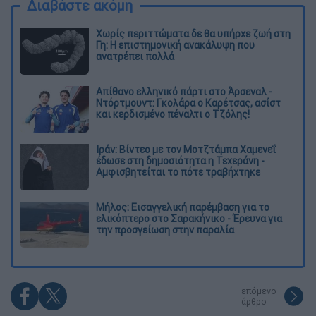
Διαβάστε ακόμη
Χωρίς περιττώματα δε θα υπήρχε ζωή στη
Γη: Η επιστημονική ανακάλυψη που
ανατρέπει πολλά
Απίθανο ελληνικό πάρτι στο Άρσεναλ -
Ντόρτμουντ: Γκολάρα ο Καρέτσας, ασίστ
και κερδισμένο πέναλτι ο Τζόλης!
Ιράν: Βίντεο με τον Μοτζτάμπα Χαμενεΐ
έδωσε στη δημοσιότητα η Τεχεράνη -
Αμφισβητείται το πότε τραβήχτηκε
Μήλος: Εισαγγελική παρέμβαση για το
ελικόπτερο στο Σαρακήνικο - Έρευνα για
την προσγείωση στην παραλία
επόμενο
άρθρο