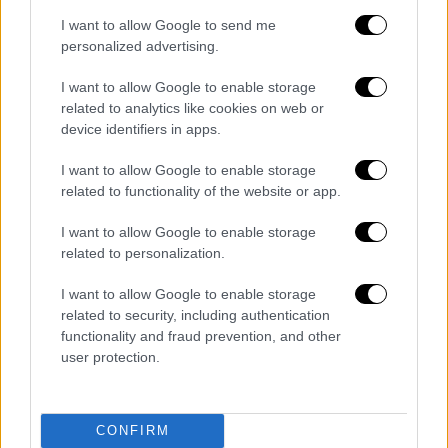
μία αύξηση του μέσου δασμολογικού
I want to allow Google to send me
personalized advertising.
συντελεστή κατά 5 έως 10 ποσοστιαίες
μονάδες. Ο ίδιος ο
Τραμπ
δήλωσε την
I want to allow Google to enable storage
προηγούμενη εβδομάδα ότι τελικά οι δασμοί
related to analytics like cookies on web or
θα είναι χαμηλότεροι από ό,τι αναμενόταν,
device identifiers in apps.
κάτι που μένει να φανεί. Η
ΕΕ
θα γνωρίζει,
I want to allow Google to enable storage
σε κάθε περίπτωση, μέσα στην εβδομάδα
related to functionality of the website or app.
πόσο θα επιβαρυνθούν τα προϊόντα της και
θα απαντήσει αναλογικά.
I want to allow Google to enable storage
related to personalization.
Πως θα υπολογιστούν οι
I want to allow Google to enable storage
ανταποδοτικοί δασμοί
related to security, including authentication
functionality and fraud prevention, and other
Θεωρητικά, οι ανταποδοτικοί δασμοί θα
user protection.
έπρεπε να έχουν ως στόχο μία αντιστοιχία
μεταξύ των δασμών που επιβάλλουν οι ΗΠΑ
σε εισαγωγές από τρίτες χώρες και των
CONFIRM