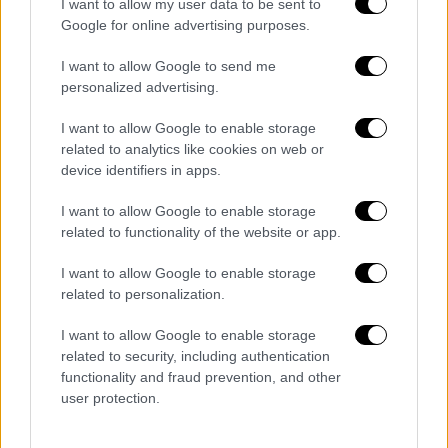
I want to allow my user data to be sent to
Google for online advertising purposes.
Τα καταστροφικά αυτά μέτρα για τις
επιχειρήσεις, ο Αμερικανός πρόεδρος
I want to allow Google to send me
χαρακτήρισε την Τετάρτη (02/04) ως έναν
personalized advertising.
τρόπο «απελευθέρωσης» της αμερικανικής
I want to allow Google to enable storage
οικονομίας, ενώ παράλληλα δήλωσε πως μια
related to analytics like cookies on web or
εισφορά ύψους 10%
θα εφαρμοστεί σε όλες
device identifiers in apps.
σχεδόν τις αμερικανικές εισαγωγές από τις
5 Απριλίου
. Ο Λευκός Οίκος αποκάλυψε
I want to allow Google to enable storage
related to functionality of the website or app.
επίσης
σαρωτικούς «αμοιβαίους» δασμούς
σε αγαθά από μια σειρά από τους
I want to allow Google to enable storage
μεγαλύτερους εμπορικούς εταίρους της
related to personalization.
Αμερικής
, καθώς ο Τραμπ έβαλε στο
I want to allow Google to enable storage
στόχαστρο ένα παγκόσμιο εμπορικό
related to security, including authentication
σύστημα, για το οποίο είπε ότι έχει «κλέψει»
functionality and fraud prevention, and other
τις ΗΠΑ για δεκαετίες.
user protection.
Οι δ
ασμοί στην Κίνα
, τον μεγαλύτερο