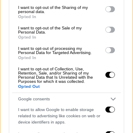
services and may gather and store information including but
not limited to your visit or usage behaviour. You may click to
I want to opt-out of the Sharing of my
personal data.
grant or deny consent to Google and its third-party tags to
Opted In
use your data for below specified purposes in below Google
consent section.
I want to opt-out of the Sale of my
Personal Data.
Ανάλυση FT: Ξεσπά παγκόσμιος
Opted In
εμπορικός πόλεμος με τους
I want to opt-out of processing my
Personal Data for Targeted Advertising.
υψηλότερους δασμούς των
Opted In
τελευταίων 100 ετών
I want to opt-out of Collection, Use,
Retention, Sale, and/or Sharing of my
Με
σαρωτικούς αμοιβαίους δασμούς
ο
Personal Data that Is Unrelated with the
Purposes for which it was collected.
πρόεδρος των ΗΠΑ
Ντόναλντ Τραμπ
Opted Out
κλιμακώνει τον παγκόσμιο εμπορικό πόλεμο,
μια κίνηση που έκανε τις
Google consents
χρηματοπιστωτικές αγορές να παραπαίουν
I want to allow Google to enable storage
και ενέτεινε τους φόβους για την πορεία
related to advertising like cookies on web or
της παγκόσμιας οικονομίας, αναφέρει το
device identifiers in apps.
αναλυτικό δημοσίευμα του
Financial Times
.