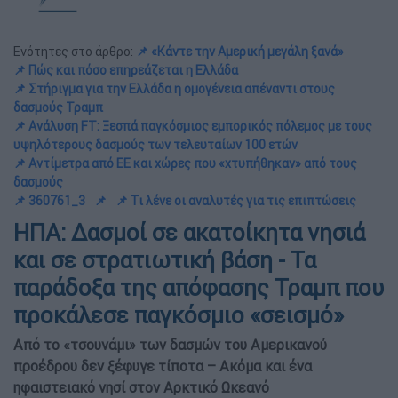
Ενότητες στο άρθρο:
📌 «Κάντε την Αμερική μεγάλη ξανά»
📌 Πώς και πόσο επηρεάζεται η Ελλάδα
📌 Στήριγμα για την Ελλάδα η ομογένεια απέναντι στους
δασμούς Τραμπ
📌 Ανάλυση FT: Ξεσπά παγκόσμιος εμπορικός πόλεμος με τους
υψηλότερους δασμούς των τελευταίων 100 ετών
📌 Aντίμετρα από ΕΕ και χώρες που «χτυπήθηκαν» από τους
δασμούς
📌 360761_3
📌
📌 Τι λένε οι αναλυτές για τις επιπτώσεις
ΗΠΑ: Δασμοί σε ακατοίκητα νησιά
και σε στρατιωτική βάση - Τα
παράδοξα της απόφασης Τραμπ που
προκάλεσε παγκόσμιο «σεισμό»
Από το «τσουνάμι» των δασμών του Αμερικανού
προέδρου δεν ξέφυγε τίποτα – Ακόμα και ένα
ηφαιστειακό νησί στον Αρκτικό Ωκεανό