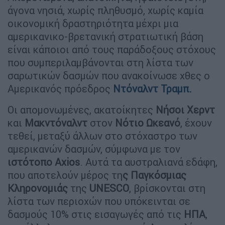
άγονα νησιά, χωρίς πληθυσμό, χωρίς καμία
οικονομική δραστηριότητα μέχρι μια
αμερικανικο-βρετανική στρατιωτική βάση
είναι κάποιοι από τους παράδοξους στόχους
που συμπεριλαμβάνονται στη λίστα των
σαρωτικών δασμών που ανακοίνωσε χθες ο
Αμερικανός πρόεδρος
Ντόναλντ
Τραμπ
.
Οι απομονωμένες, ακατοίκητες
Νήσοι
Χερντ
και
Μακντόναλντ
στον
Νότιο
Ωκεανό
, έχουν
τεθεί, μεταξύ άλλων στο στόχαστρο των
αμερικανών δασμών, σύμφωνα με τον
ιστότοπο Axios
. Αυτά τα αυστραλιανά εδάφη,
που αποτελούν μέρος τη
ς Παγκόσμιας
Κληρονομιάς
της
UNESCO
, βρίσκονται στη
λίστα των περιοχών που υπόκεινται σε
δασμούς 10% στις εισαγωγές από τις
ΗΠΑ
,