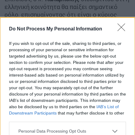
ελληνική κοινότητα θα παίξει σημαντικό
ρόλο, επισημαίνοντας ότι είναι ο κύριος
αγοραστής των καταναλωτικών προϊόντων
Do Not Process My Personal Information
που εξάγει η
Ελλάδα
. «Η
ομογένεια
, με τη
λογική του συναισθήματος, δεν θα
If you wish to opt-out of the sale, sharing to third parties, or
σταματήσει να αγοράζει ελληνικά προϊόντα».
processing of your personal or sensitive information for
Παράλληλα, υπογράμμισε ότι οι νέοι
δασμοί
targeted advertising by us, please use the below opt-out
θα φέρνουν αυξήσεις τιμών, αλλά η ισοτιμία
section to confirm your selection. Please note that after your
ευρώ – δολαρίου δεν είναι τόσο αρνητική
opt-out request is processed you may continue seeing
interest-based ads based on personal information utilized by
όσο στο παρελθόν, κάτι που μπορεί να
us or personal information disclosed to third parties prior to
μετριάσει τις απώλειες.
your opt-out. You may separately opt-out of the further
disclosure of your personal information by third parties on the
IAB’s list of downstream participants. This information may
also be disclosed by us to third parties on the
IAB’s List of
Downstream Participants
that may further disclose it to other
third parties.
Please note that this website/app uses one or more Google
Personal Data Processing Opt Outs