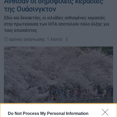
Άνθισαν οι δημοφιλείς κερασιές
της Ουάσινγκτον
Εδώ και δεκαετίες, οι χιλιάδες ανθισμένες κερασιές
στην πρωτεύουσα των ΗΠΑ αποτελούν πόλο έλξης για
τους επισκέπτες
🕛 χρόνος ανάγνωσης: 1 λεπτό ┋
Do Not Process My Personal Information