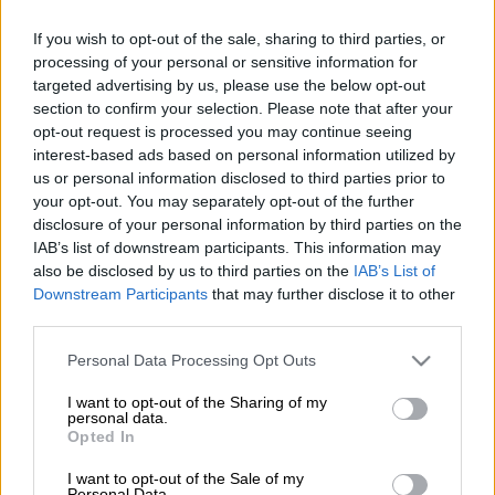
If you wish to opt-out of the sale, sharing to third parties, or
processing of your personal or sensitive information for
targeted advertising by us, please use the below opt-out
section to confirm your selection. Please note that after your
Προσθέστε το ΕΘΝΟΣ στη Google
opt-out request is processed you may continue seeing
interest-based ads based on personal information utilized by
us or personal information disclosed to third parties prior to
Εδώ και δεκαετίες, οι χιλιάδες ανθισμένες
your opt-out. You may separately opt-out of the further
κερασιές
στην πρωτεύουσα των
ΗΠΑ
disclosure of your personal information by third parties on the
αποτελούν πόλο έλξης για τους επισκέπτες
IAB’s list of downstream participants. This information may
also be disclosed by us to third parties on the
IAB’s List of
και την ανεπίσημη έναρξη της τουριστικής
Downstream Participants
that may further disclose it to other
περιόδου για την
Ουάσινγκτον
. Φέτος, η
third parties.
κορύφωση της ανθοφορίας των
Please note that this website/app uses one or more Google
εμβληματικών ροζ-λευκών λουλουδιών
Personal Data Processing Opt Outs
services and may gather and store information including but
προβλέπεται στις αρχές
Απριλίου
, σύμφωνα
not limited to your visit or usage behaviour. You may click to
I want to opt-out of the Sharing of my
με την
Υπηρεσία Εθνικού Πάρκου
, η οποία
personal data.
grant or deny consent to Google and its third-party tags to
Opted In
φροντίζει τα 3.500 δέντρα της πόλης.
use your data for below specified purposes in below Google
consent section.
I want to opt-out of the Sale of my
Personal Data.