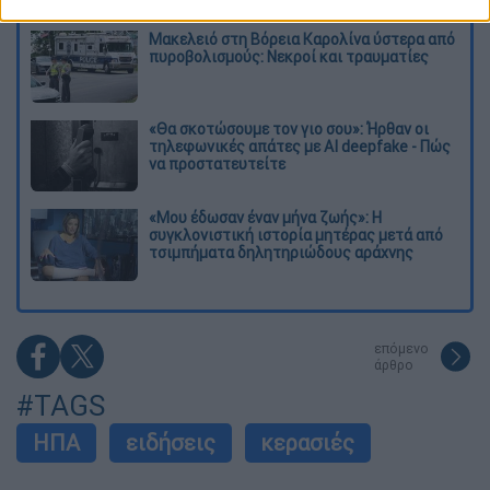
Μακελειό στη Βόρεια Καρολίνα ύστερα από
πυροβολισμούς: Νεκροί και τραυματίες
«Θα σκοτώσουμε τον γιο σου»: Ήρθαν οι
τηλεφωνικές απάτες με AI deepfake - Πώς
να προστατευτείτε
«Μου έδωσαν έναν μήνα ζωής»: Η
συγκλονιστική ιστορία μητέρας μετά από
τσιμπήματα δηλητηριώδους αράχνης
επόμενο
άρθρο
#TAGS
ΗΠΑ
ειδήσεις
κερασιές