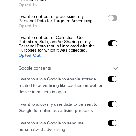
ΔΙΑΒΑΣΤΕ ΕΠΙΣΗΣ
Opted In
I want to opt-out of processing my
Κόσμος
|
04.04.2025 16:39
Personal Data for Targeted Advertising.
Η Τουρκία προσπαθεί να αποφύγει
Opted In
την άμεση αντιπαράθεση με το
I want to opt-out of Collection, Use,
Ισραήλ στη Συρία – Οι κινήσεις της
Retention, Sale, and/or Sharing of my
Personal Data that Is Unrelated with the
Άγκυρας
Purposes for which it was collected.
Opted Out
Google consents
I want to allow Google to enable storage
Η πρόεδρος του Φεστιβάλ
Diana
Mayhew
related to advertising like cookies on web or
δήλωσε ότι οι περσινοί αριθμοί επισκεπτών
device identifiers in apps.
ξεπέρασαν για πρώτη φορά τις προ της
πανδημίας κορυφές - με περίπου 1,6
I want to allow my user data to be sent to
Google for online advertising purposes.
εκατομμύρια επισκέπτες και περισσότερα
από 200 εκατομμύρια δολάρια σε έσοδα για
I want to allow Google to send me
τις επιχειρήσεις της πόλης.
personalized advertising.