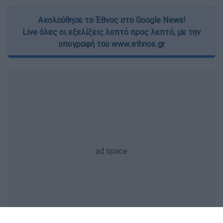
Ακολούθησε το Έθνος στο Google News!
Live όλες οι εξελίξεις λεπτό προς λεπτό, με την
υπογραφή του www.ethnos.gr