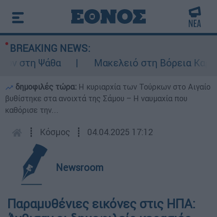
BREAKING NEWS:
ων στη Ψάθα
Μακελειό στη Βόρεια Καρολίν
δημοφιλές τώρα:
Η κυριαρχία των Τούρκων στο Αιγαίο
βυθίστηκε στα ανοιχτά της Σάμου – Η ναυμαχία που
καθόρισε την...
┋
Κόσμος
┋
04.04.2025 17:12
Newsroom
Παραμυθένιες εικόνες στις ΗΠΑ: