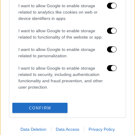
«Κάθε χρόνο το φεστιβάλ μεταμορφώνει την
I want to allow Google to enable storage
πόλη μας», δήλωσε
η δήμαρχος της
related to analytics like cookies on web or
device identifiers in apps.
Ουάσινγκτον
Muriel
Bowser
στην εκδήλωση
ανακοίνωσης. «Είναι μια μεγάλη, μεγάλη,
I want to allow Google to enable storage
μεγάλη έγχυση ενθουσιασμού και
related to functionality of the website or app.
οικονομικής δραστηριότητας».
I want to allow Google to enable storage
Τα άνθη κερασιάς χρονολογούνται από το
related to personalization.
1912, όταν ο δήμαρχος του
Τόκιο
έκανε
I want to allow Google to enable storage
δώρο 3.000 δέντρα, και η ιαπωνική
related to security, including authentication
κυβέρνηση εξακολουθεί να συμμετέχει στη
functionality and fraud prevention, and other
φροντίδα τους και στους ετήσιους
user protection.
εορτασμούς της γιορτής.
Διαβάστε ακόμη
CONFIRM
«Δεν υπήρξε τεχνικό πρόβλημα»: Τι
κατέθεσαν οι δύο τραυματίες από τη
Data Deletion
Data Access
Privacy Policy
σύγκρουση των ελικοπτέρων στη Ψάθα