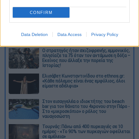
χαρακτήρισε τις ομάδες του DOGE
«φανταστικές», παροτρύνοντας τις να
CONFIRM
συνεχίσουν το «μακρύ ταξίδι» προς την
περικοπή των δημοσίων δαπανών.
Data Deletion
Data Access
Privacy Policy
Διαβάστε ακόμη
O στρατηγός ήταν σχιζοφρενής, εμμονικός,
πλησίαζε τα 75 όταν τον αντάμωσε η δόξα –
Εκείνος που άλλαξε την πορεία της
Ιστορίας!
Ελισάβετ Κωνσταντινίδου στο ethnos.gr:
«Κάθε πόλεμος είναι ένας εμφύλιος, όλοι
είμαστε αδέλφια»
Στον εισαγγελέα ο ιδιοκτήτης του beach
bar για τον θάνατο του 4χρονου στην Πάρο -
Στο «μικροσκόπιο» ο ρόλος του
ναυαγοσώστη
Τουρνάς: Πάνω από 400 πυρκαγιές σε 10
ημέρες - «Το 90% των πυρκαγιών οφείλεται
σε αμέλεια»