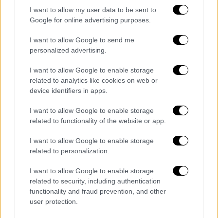
για τους Αμερικανούς».
I want to allow my user data to be sent to
Google for online advertising purposes.
Ο αρχικός στόχος ήταν 3 τρισ.
I want to allow Google to send me
Διορισθείς από τον Ντόναλντ Τραμπ
personalized advertising.
επικεφαλής επιτροπής της προεδρίας για
την «κυβερνητική αποτελεσματικότητα»
I want to allow Google to enable storage
related to analytics like cookies on web or
(DOGE), ο πλουσιότερος άνθρωπος στην
device identifiers in apps.
υφήλιο διατυμπάνιζε αρχικά πως ο
προϋπολογισμός
του ομοσπονδιακού
I want to allow Google to enable storage
κράτους, περί τα
7 τρισεκατομμύρια
δολάρια
related to functionality of the website or app.
σήμερα, θα μειωνόταν κατά
2 τρισεκ.
I want to allow Google to enable storage
δολάρια.
Κατόπιν χαρακτήριζε τον Ιανουάριο
related to personalization.
την εξοικονόμηση
1 τρισεκ. δολαρίου
«σούπερ αποτέλεσμα».
I want to allow Google to enable storage
related to security, including authentication
Κατά τη διάρκεια του υπουργικού
functionality and fraud prevention, and other
user protection.
συμβουλίου του, ο πρόεδρος των ΗΠΑ
Τραμπ