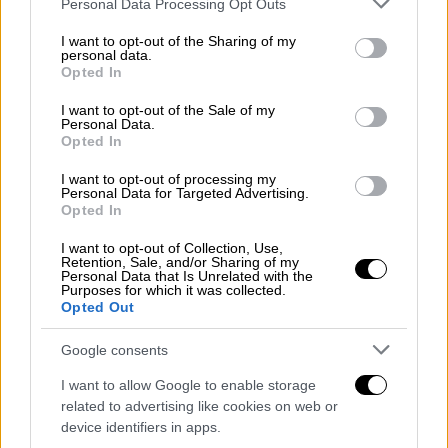
Personal Data Processing Opt Outs
υπουργικού συμβουλίου ανοικτού στον
services and may gather and store information including but
not limited to your visit or usage behaviour. You may click to
I want to opt-out of the Sharing of my
Τύπο.
personal data.
grant or deny consent to Google and its third-party tags to
Opted In
use your data for below specified purposes in below Google
ΔΙΑΒΑΣΤΕ ΕΠΙΣΗΣ
consent section.
I want to opt-out of the Sale of my
Personal Data.
Opted In
Κόσμος
|
11.04.2025 05:33
Ο Τραμπ μπορεί να έκανε πίσω, αλλά
I want to opt-out of processing my
Personal Data for Targeted Advertising.
ο δρόμος της επιστροφής στη
Opted In
«κανονικότητα» είναι ακόμη μακρύς
I want to opt-out of Collection, Use,
Retention, Sale, and/or Sharing of my
Personal Data that Is Unrelated with the
Purposes for which it was collected.
Opted Out
Για το αμερικανικό ομοσπονδιακό κράτος, το
οικονομικό έτος 2026 ξεκινά την 1η
Google consents
Οκτωβρίου 2025 κι ολοκληρώνεται την 30ή
I want to allow Google to enable storage
Σεπτεμβρίου 2026. Κατά τον Ίλον Μασκ, οι
related to advertising like cookies on web or
περικοπές
θα φέρουν «καλύτερες υπηρεσίες
device identifiers in apps.