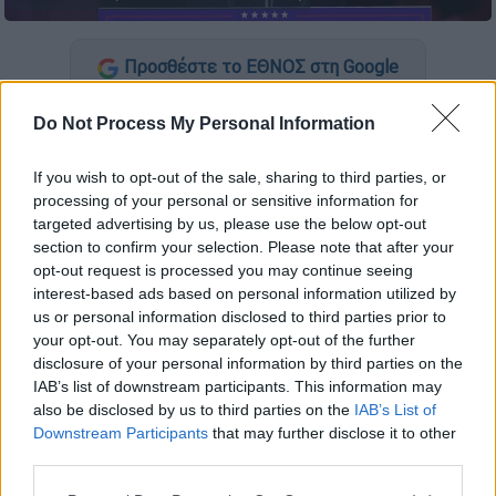
Προσθέστε το ΕΘΝΟΣ στη Google
Ο Ίλον Μασκ δήλωσε χθες Πέμπτη ότι η
Do Not Process My Personal Information
αποστολή του με σκοπό την
περιστολή
If you wish to opt-out of the sale, sharing to third parties, or
δαπανών
του ομοσπονδιακού κράτους των
processing of your personal or sensitive information for
ΗΠΑ
θα επιτρέψει
εξοικονόμηση 150
targeted advertising by us, please use the below opt-out
δισεκατομμυρίων δολαρίων
σε ετήσια βάση,
section to confirm your selection. Please note that after your
ποσού πολύ χαμηλότερου από αυτό που
opt-out request is processed you may continue seeing
interest-based ads based on personal information utilized by
υποσχόταν στην αφετηρία.
us or personal information disclosed to third parties prior to
your opt-out. You may separately opt-out of the further
«Είμαι ευτυχής που ανακοινώνω ότι
disclosure of your personal information by third parties on the
αναμένουμε
εξοικονόμηση 150 δισεκ.
IAB’s list of downstream participants. This information may
δολαρίων
το οικονομικό έτος 2026 χάρη στη
also be disclosed by us to third parties on the
IAB’s List of
μείωση της
σπατάλης
και της
απάτης
»,
Downstream Participants
that may further disclose it to other
third parties.
τόνισε ο
Μασκ
απευθυνόμενος στον
πρόεδρο Ντόναλντ Τραμπ κατά τη διάρκεια
Please note that this website/app uses one or more Google