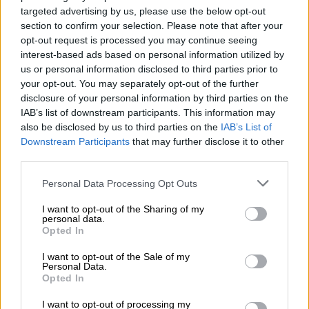
παραμένει σε τόσο καλή κατάσταση»,
targeted advertising by us, please use the below opt-out
αναρωτιέται το
δημοσίευμα του Guardian
για
section to confirm your selection. Please note that after your
opt-out request is processed you may continue seeing
τον
Ντόναλντ Τραμπ
.
interest-based ads based on personal information utilized by
us or personal information disclosed to third parties prior to
Με ιδιαίτερα καυστικό τόνο και χιούμορ το
your opt-out. You may separately opt-out of the further
βρετανικό μέσο γράφει «ξεχάστε τη γιόγκα,
disclosure of your personal information by third parties on the
το πιλάτες ή την κατανάλωση λαχανικών. Αν
IAB’s list of downstream participants. This information may
θέλετε να βελτιώσετε την υγεία σας, απλά
also be disclosed by us to third parties on the
IAB’s List of
ακούστε τις υποδείξεις του Ντόναλντ
Downstream Participants
that may further disclose it to other
third parties.
Τραμπ, ο οποίος μόλις έκανε το ετήσιο τσεκ
απ του και πήρε... άριστα».
Please note that this website/app uses one or more Google
Personal Data Processing Opt Outs
services and may gather and store information including but
Στη συνέχεια, ο
Guardian
μας «χαρίζει» έναν
not limited to your visit or usage behaviour. You may click to
I want to opt-out of the Sharing of my
personal data.
grant or deny consent to Google and its third-party tags to
ξεκαρδιστικό οδηγό με
τα 4 αναγκαία βήματα
Opted In
use your data for below specified purposes in below Google
για να πλησιάσουμε την... τελειότητα του
consent section.
I want to opt-out of the Sale of my
Αμερικανού προέδρου:
Personal Data.
Opted In
1. Μην αδειάζετε την «μπαταρία» σας με
I want to opt-out of processing my