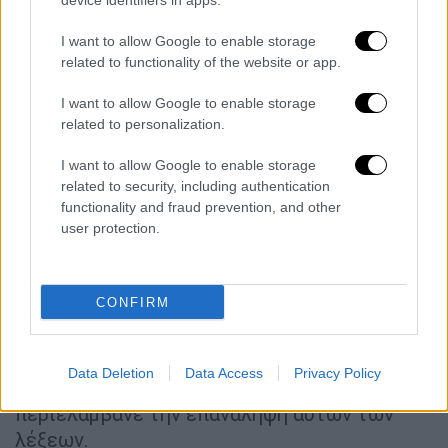
device identifiers in apps.
κοιμάμαι πολύ. Μου αρέσουν οι 3-4 ώρες,
μετά στριφογυρίζω». Για τους
I want to allow Google to enable storage
related to functionality of the website or app.
περισσότερους ανθρώπους, το άγχος και το
εξασθενημένο ανοσοποιητικό σύστημα
I want to allow Google to enable storage
έχουν ως κύρια αιτία τη χρόνια στέρηση
related to personalization.
ύπνου. Προφανώς, όμως, λειτουργεί
I want to allow Google to enable storage
διαφορετικά για τον Ντόναλντ, σχολιάζει η
related to security, including authentication
Arwa Mahdawi.
functionality and fraud prevention, and other
user protection.
3. Επαναλάβετε μετά από μένα: άτομο,
γυναίκα, άνδρας, κάμερα, τηλεόραση
CONFIRM
«Είπαν ότι κανείς δεν τα καταφέρνει με τη
σειρά - στην πραγματικότητα δεν είναι και
τόσο εύκολο», δήλωσε ο Τραμπ αφού πέρασε
Data Deletion
Data Access
Privacy Policy
ένα γνωστικό τεστ το 2020 που
περιελάμβανε την επανάληψη αυτών των
λέξεων.