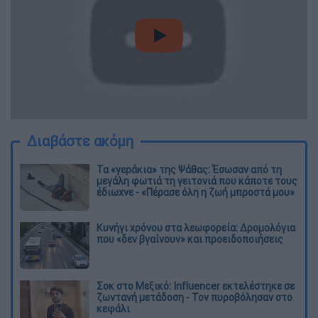
video
Διαβάστε ακόμη
Τα «γεράκια» της Ψάθας: Έσωσαν από τη
μεγάλη φωτιά τη γειτονιά που κάποτε τους
έδιωχνε - «Πέρασε όλη η ζωή μπροστά μου»
Κυνήγι χρόνου στα λεωφορεία: Δρομολόγια
που «δεν βγαίνουν» και προειδοποιήσεις
Σοκ στο Μεξικό: Influencer εκτελέστηκε σε
ζωντανή μετάδοση - Τον πυροβόλησαν στο
κεφάλι