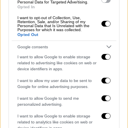
υπερβολική άσκηση
Personal Data for Targeted Advertising.
Opted In
Σύμφωνα με τον Τραμπ, εκτός από το γκολφ,
I want to opt-out of Collection, Use,
θεωρεί την άσκηση... λάθος, καθώς ο
Retention, Sale, and/or Sharing of my
Personal Data that Is Unrelated with the
άνθρωπος, όπως μια μπαταρία (;), γεννιέται
Purposes for which it was collected.
με συγκεκριμένη ποσότητα ενέργειας.
Opted Out
«Ακούγεται τρελό, το ξέρω. Αλλά κοιτάξτε
Google consents
την ταχύτητα με την οποία ο Τραμπ διαλύει
τη δημοκρατία! Ίσως έχει κάτι στο μυαλό
I want to allow Google to enable storage
related to advertising like cookies on web or
του», σχολιάζει η Arwa Mahdawi στον
device identifiers in apps.
Guardian .
I want to allow my user data to be sent to
2. Κοιμηθείτε όσο το δυνατόν λιγότερο
Google for online advertising purposes.
«Μην κοιμάστε περισσότερο από όσο
I want to allow Google to send me
πρέπει», συμβούλευε ο Τραμπ σε ένα βιβλίο
personalized advertising.
του. «Συνήθως κοιμάμαι περίπου τέσσερις
I want to allow Google to enable storage
ώρες τη νύχτα». Το επανέλαβε και στην
related to analytics like cookies on web or
προεκλογική του εκστρατεία το 2015. «Δεν