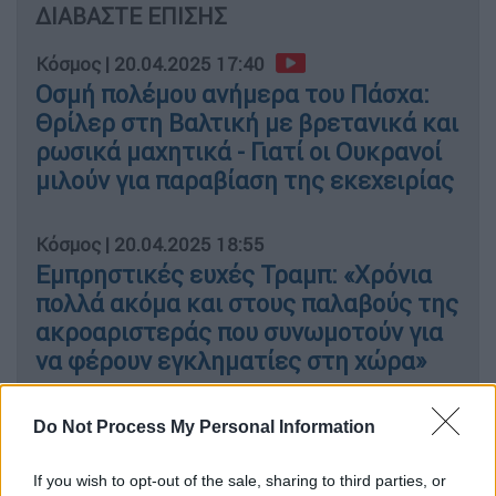
ΔΙΑΒΑΣΤΕ ΕΠΙΣΗΣ
Κόσμος
|
20.04.2025 17:40
Οσμή πολέμου ανήμερα του Πάσχα:
Θρίλερ στη Βαλτική με βρετανικά και
ρωσικά μαχητικά - Γιατί οι Ουκρανοί
μιλούν για παραβίαση της εκεχειρίας
Κόσμος
|
20.04.2025 18:55
Εμπρηστικές ευχές Τραμπ: «Χρόνια
πολλά ακόμα και στους παλαβούς της
ακροαριστεράς που συνωμοτούν για
να φέρουν εγκληματίες στη χώρα»
Do Not Process My Personal Information
#Russia
’s President Vladimir Putin
If you wish to opt-out of the sale, sharing to third parties, or