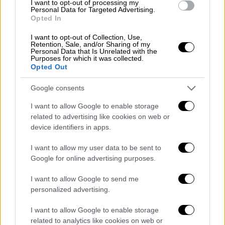
I want to opt-out of processing my
Βλαντίμιρ Πούτιν
.
Personal Data for Targeted Advertising.
Opted In
I want to opt-out of Collection, Use,
Retention, Sale, and/or Sharing of my
Personal Data that Is Unrelated with the
Purposes for which it was collected.
Opted Out
video
Google consents
I want to allow Google to enable storage
related to advertising like cookies on web or
device identifiers in apps.
I want to allow my user data to be sent to
Λίγες μόνο ώρες μετά την ανακοίνωση του
Google for online advertising purposes.
ρώσου προέδρου, οι αεροπορικοί
συναγερμοί επαναλήφθηκαν στην
Ουκρανία
,
I want to allow Google to send me
personalized advertising.
όπου οι αρχές, που είχαν δεσμευθεί να
τηρήσουν την κατάπαυση του πυρός,
I want to allow Google to enable storage
κατήγγειλαν την παραβίασή της από τους
related to analytics like cookies on web or