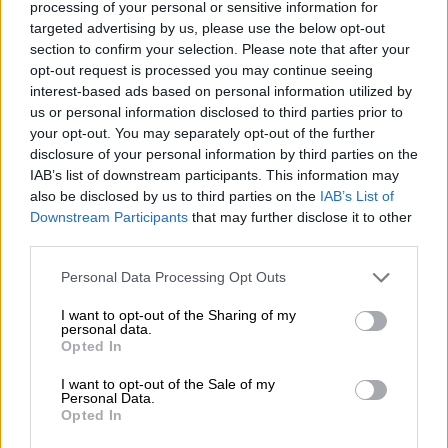
has not issued an order to extend the
processing of your personal or sensitive information for
Easter ceasefire in
#Ukraine
, TASS
targeted advertising by us, please use the below opt-out
section to confirm your selection. Please note that after your
news agency quotes Kremlin
opt-out request is processed you may continue seeing
spokesman Dmitry Peskov as
interest-based ads based on personal information utilized by
saying.
https://t.co/qBZV4bBRjH
us or personal information disclosed to third parties prior to
pic.twitter.com/8DvRbxVU6v
your opt-out. You may separately opt-out of the further
disclosure of your personal information by third parties on the
— Al Arabiya English
IAB’s list of downstream participants. This information may
(@AlArabiya_Eng)
April 20, 2025
also be disclosed by us to third parties on the
IAB’s List of
Downstream Participants
that may further disclose it to other
third parties.
Το Κίεβο κατηγορεί την Μόσχα για
παραβίαση της εκεχειρίας
Please note that this website/app uses one or more Google
Personal Data Processing Opt Outs
services and may gather and store information including but
not limited to your visit or usage behaviour. You may click to
I want to opt-out of the Sharing of my
Ο
πρόεδρος
της
Ουκρανίας
Βολοντίμιρ
personal data.
grant or deny consent to Google and its third-party tags to
Opted In
Ζελένσκι
κατηγόρησε τις ρωσικές
use your data for below specified purposes in below Google
στρατιωτικές δυνάμεις ότι συνεχίζουν τις
consent section.
I want to opt-out of the Sale of my
Personal Data.
επιθέσεις παρά την κατάπαυση του πυρός
Opted In
για το Πάσχα που υποσχέθηκε χθες ο