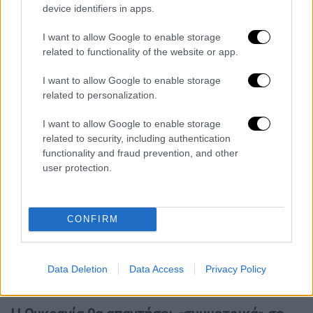
Ρώσους.
device identifiers in apps.
Ο
Βολοντίμιρ
Ζελένσκι
γνωστοποίησε μέσω
I want to allow Google to enable storage
related to functionality of the website or app.
του
Facebook
ότι οι ρίψεις οβίδων και οι
επιθέσεις με drone συνεχίσθηκαν καθ' όλη
I want to allow Google to enable storage
της διάρκεια της νύκτας.
related to personalization.
«Γενικά, από το πρωί του Πάσχα, μπορούμε
I want to allow Google to enable storage
να πούμε ότι ο ρωσικός στρατός προσπαθεί
related to security, including authentication
functionality and fraud prevention, and other
να δημιουργήσει μια γενική εντύπωση
user protection.
κατάπαυσης του πυρός, όμως σε ορισμένα
μέρη δεν εγκαταλείπει μεμονωμένες
προσπάθειες να προωθηθεί και να επιφέρει
CONFIRM
απώλειες στην Ουκρανία», έγραψε ο
πρόεδρος της Ουκρανίας επικαλούμενος
αναφορά του αρχηγού του ουκρανικού
Data Deletion
Data Access
Privacy Policy
στρατού Ολεξάντρ Σίρσκι.