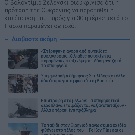
Ο Βολοντίμιρ Ζελένσκι διευκρίνισε ότι η
πρόταση της Ουκρανίας να παραταθεί η
κατάπαυση του πυρός για 30 ημέρες μετά το
Πάσχα παραμένει σε ισχύ.
Διαβάστε ακόμη
«Στέρεψε» η αγορά από πινακίδες
κυκλοφορίας: Χιλιάδες αυτοκίνητα
παραμένουν αταξινόμητα - Λύση αναζητά
το υπουργείο
Στη φυλακή ο δήμαρχος Στυλίδας και άλλα
δύο άτομα για τη φωτιά στη Βοιωτία
Επιστροφή στο μέλλον; Τα υπερηχητικά
αεροπλάνα ετοιμάζονται να ξαναπετάξουν -
Αλλά υπάρχει ένα πρόβλημα
Το ταξίδι στον Ειρηνικό πάνω σε μια σχεδία
φθάνει στο τέλος του – Το Κον Τίκι και οι
περιπέτειές του