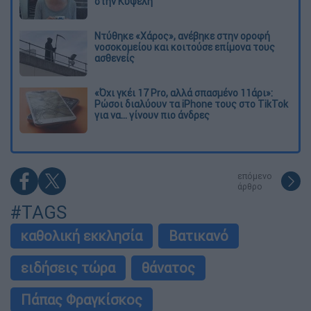
στην Κυψέλη
Ντύθηκε «Χάρος», ανέβηκε στην οροφή
νοσοκομείου και κοιτούσε επίμονα τους
ασθενείς
«Όχι γκέι 17 Pro, αλλά σπασμένο 11άρι»:
Ρώσοι διαλύουν τα iPhone τους στο TikTok
για να... γίνουν πιο άνδρες
επόμενο
άρθρο
#TAGS
καθολική εκκλησία
Βατικανό
ειδήσεις τώρα
θάνατος
Πάπας Φραγκίσκος