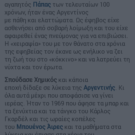
αγαπητός
Πάπας
των τελευταίων 100
χρόνων, ήταν ένας Αργεντίνος
με πάθη και ελαττώματα. Ως έφηβος είχε
ασθενήσει από σοβαρή λοίμωξη και του είχε
αφαιρεθεί ένας πνεύμονας για να επιβιώσει.
Η «χειραψία» του με τον θάνατο στα χρόνια
της εφηβείας τον έκανε ως ενήλικο να ζει
τη ζωή του στο «κόκκινο» και να λατρεύει τη
νύχτα και τον έρωτα.
Σπούδασε Χημικός
και κάποια
εποχή δίδαξε σε λύκεια της
Αργεντινής
. Κι
όλα αυτά μέχρι που αποφάσισε να γίνει
ιερέας. Ήταν το 1969 που άφησε τα μπαρ και
τα ξενύχτια και τα τάνγκο του Κάρλος
Γκαρδέλ και τις ωραίες κοπέλες
του
Μπουένος Άιρες
και τα μαθήματα στα
λύκεια και έπιασε στα χέρια του