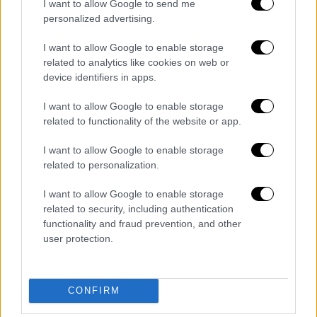
I want to allow Google to send me
6.
Μιλούσε άπταιστα ισπανικά, ιταλικά και
personalized advertising.
λατινικά και τα καταφέρνει καλά με τα
I want to allow Google to enable storage
αγγλικά, τα γερμανικά, τα ουκρανικά, τα
related to analytics like cookies on web or
γαλλικά και τα πορτογαλικά.
device identifiers in apps.
I want to allow Google to enable storage
related to functionality of the website or app.
I want to allow Google to enable storage
related to personalization.
I want to allow Google to enable storage
related to security, including authentication
functionality and fraud prevention, and other
user protection.
Με έναν... Θεό. /copyrighjt Ap Photos
CONFIRM
7.
Ο Πάπας Φραγκίσκος ήταν λάτρης του