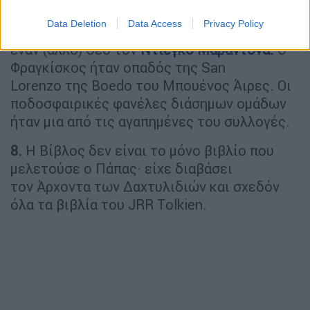
ποδοσφαίρου· υποστήριζε με πάθος
Data Deletion
Data Access
Privacy Policy
την
Εθνική Αργεντινής
και πίστευε (και) εις
έναν (άλλο) Θεό τον
Ντιέγκο
Μαραντόνα
.
Ο
Φραγκίσκος ήταν οπαδός της San
Lorenzo της Boedo του Μπουένος Άιρες. Οι
ποδοσφαιρικές φανέλες διάσημων ομάδων
ήταν μια από τις αγαπημένες του συλλογές.
8.
Η Βίβλος δεν είναι το μόνο βιβλίο που
μελετούσε ο Πάπας· είχε διαβάσει
τον Άρχοντα των Δαχτυλιδιών και σχεδόν
όλα τα βιβλία του JRR Tolkien.