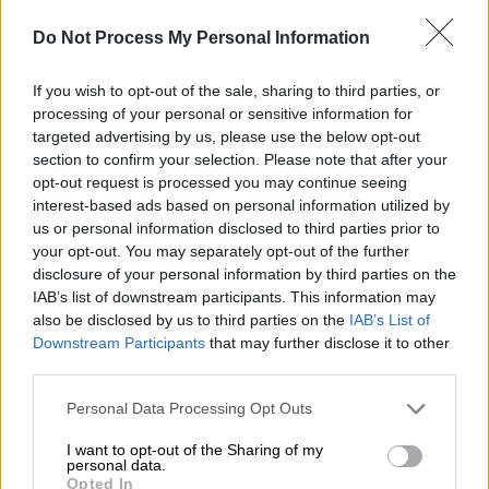
Μικρές στιγμές ενός μεγάλου
Do Not Process My Personal Information
ανθρώπου
If you wish to opt-out of the sale, sharing to third parties, or
Πόσα γνωρίζουμε και πόσα όχι για τον
processing of your personal or sensitive information for
θρησκευτικό ηγέτη ενός δισεκατομμυρίου
targeted advertising by us, please use the below opt-out
500 εκατομμυρίων Χριστιανών πάνω στη Γη,
section to confirm your selection. Please note that after your
opt-out request is processed you may continue seeing
που από χθες ανελήφθη στο «επέκεινα»;
interest-based ads based on personal information utilized by
us or personal information disclosed to third parties prior to
1.
Ο Πάπας Φραγκίσκος «έφυγε» στα 88του.
your opt-out. You may separately opt-out of the further
Είχε γεννηθεί στις 17 Δεκεμβρίου
disclosure of your personal information by third parties on the
του 1936 στο Μπουένο Άιρες.
IAB’s list of downstream participants. This information may
also be disclosed by us to third parties on the
IAB’s List of
2.
Από το 1964 έως το 1965, ο Χόρχε
Downstream Participants
that may further disclose it to other
Μπεργκόλιο
third parties.
σπούδασε Λογοτεχνία και Ψυχολογία στο
Please note that this website/app uses one or more Google
Personal Data Processing Opt Outs
Immaculate Conception College της Σάντα
services and may gather and store information including but
Φε, και στο Colegio del Salvatore στο
not limited to your visit or usage behaviour. You may click to
I want to opt-out of the Sharing of my
personal data.
grant or deny consent to Google and its third-party tags to
Μπουένος Άιρες. Το 1986 απέκτησε
Opted In