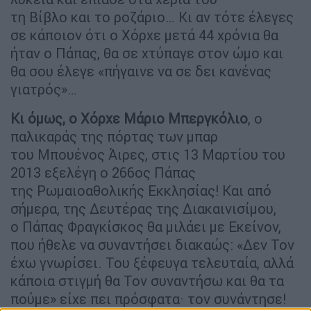
τη Βίβλο και το ροζάριο… Κι αν τότε έλεγες
σε κάποιον ότι ο Χόρχε μετά 44 χρόνια θα
ήταν ο Πάπας, θα σε χτύπαγε στον ώμο και
θα σου έλεγε «πήγαινε να σε δει κανένας
γιατρός»…
Κι όμως, ο Χόρχε Μάριο Μπεργκόλιο
, ο
παλικαράς της πόρτας των μπαρ
του Μπουένος Άιρες, στις 13 Μαρτίου του
2013 εξελέγη ο 266ος Πάπας
της Ρωμαιοαθολικής Εκκλησίας! Και από
σήμερα, της Δευτέρας της Διακαινισίμου,
ο Πάπας Φραγκίσκος θα μιλάει με Εκείνον,
που ήθελε να συναντήσει διακαώς: «Δεν Τον
έχω γνωρίσει. Του ξέφευγα τελευταία, αλλά
κάποια στιγμή θα Τον συναντήσω και θα τα
πούμε» είχε πει πρόσφατα· τον συνάντησε!