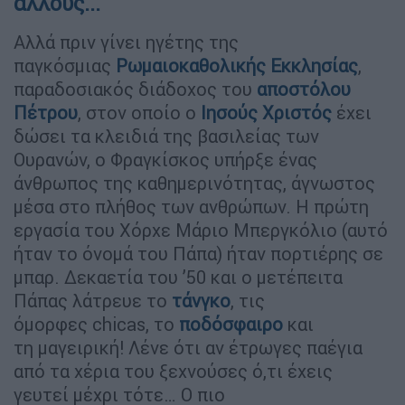
άλλους...
Αλλά πριν γίνει ηγέτης της
παγκόσμιας
Ρωμαιοκαθολικής Εκκλησίας
,
παραδοσιακός διάδοχος του
αποστόλου
Πέτρου
, στον οποίο ο
Ιησούς Χριστός
έχει
δώσει τα κλειδιά της βασιλείας των
Ουρανών, ο Φραγκίσκος υπήρξε ένας
άνθρωπος της καθημερινότητας, άγνωστος
μέσα στο πλήθος των ανθρώπων. Η πρώτη
εργασία του Χόρχε Μάριο Μπεργκόλιο (αυτό
ήταν το όνομά του Πάπα) ήταν πορτιέρης σε
μπαρ. Δεκαετία του ’50 και ο μετέπειτα
Πάπας λάτρευε το
τάνγκο
, τις
όμορφες chicas, το
ποδόσφαιρο
και
τη μαγειρική! Λένε ότι αν έτρωγες παέγια
από τα χέρια του ξεχνούσες ό,τι έχεις
γευτεί μέχρι τότε… Ο πιο