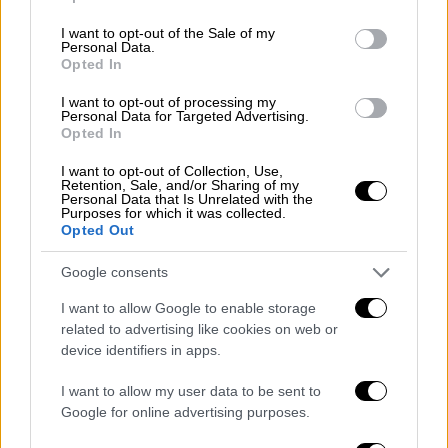
use your data for below specified purposes in below Google
διδακτορικό στη θεολογία
consent section.
I want to opt-out of the Sale of my
στο Φράιμπουργκ της Γερμανίας.
Personal Data.
Opted In
3.
Έγινε για πρώτη φορά ιερέας το 1969 και
I want to opt-out of processing my
Πάπας το 2013.
Personal Data for Targeted Advertising.
Opted In
4.
Το πρωί, μετά την εκλογή του και την
I want to opt-out of Collection, Use,
εμφάνιση του λευκού καπνού στο
Βατικάνο
,
Retention, Sale, and/or Sharing of my
Personal Data that Is Unrelated with the
έφυγε κρυφά από την πόλη για να
Purposes for which it was collected.
προσευχηθεί μόνος σε μια Ρωμαϊκή
Opted Out
Βασιλική.
Google consents
5.
Κανένας άλλος Πάπας στην Ιστορία δεν
I want to allow Google to enable storage
ήταν Νοτιοαμερικανός, ούτε είχε το
related to advertising like cookies on web or
όνομα Φραγκίσκος (το πήρε στη μνήμη του
device identifiers in apps.
Αγίου Φραγκίσκου της Ασίζης ) και ήταν
I want to allow my user data to be sent to
επίσης ο πρώτος Ιησουίτης που εκλέχθηκε
Google for online advertising purposes.
Πάπας.