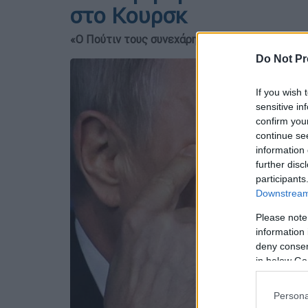
στο Κουρσκ
«Ο Πούτιν τους συνεχάρη για τη νίκη και τους 
Do Not Pr
If you wish 
sensitive in
confirm you
continue se
information 
further disc
participants
Downstream 
Please note
information 
deny consent
in below Go
Persona