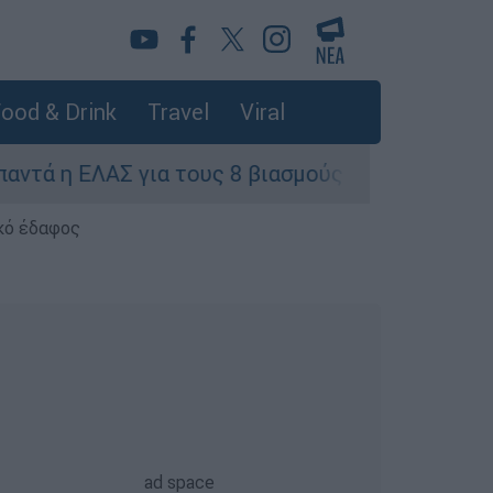
ood & Drink
Travel
Viral
 η ΕΛΑΣ για τους 8 βιασμούς τουριστριών - «Μόν
κό έδαφος