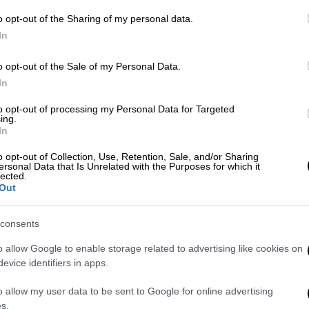
o opt-out of the Sharing of my personal data.
In
o opt-out of the Sale of my Personal Data.
In
to opt-out of processing my Personal Data for Targeted
ing.
 το ΕΘΝΟΣ στη Google
In
o opt-out of Collection, Use, Retention, Sale, and/or Sharing
ν
τηλεφώνησε στους ανώτατους διοικητές
ersonal Data that Is Unrelated with the Purposes for which it
lected.
ωσίας προκειμένου να τους συγχαρεί για το
Out
ν ουκρανικών δυνάμεων, όπως μεταδίδουν
ν επικαλούμενα το
Κρεμλίνο
.
consents
o allow Google to enable storage related to advertising like cookies on
evice identifiers in apps.
o allow my user data to be sent to Google for online advertising
s.