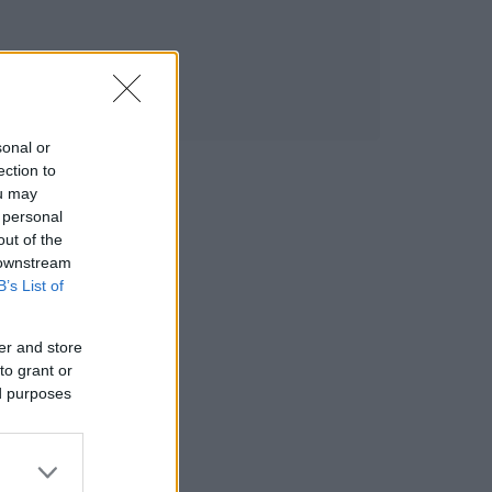
sonal or
ection to
ou may
 personal
out of the
 downstream
B’s List of
er and store
to grant or
ed purposes