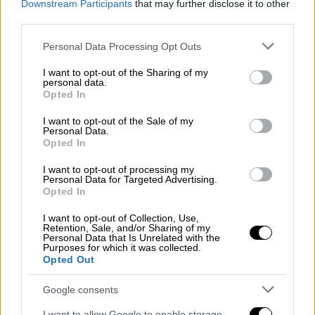
Downstream Participants
that may further disclose it to other
έδειξε μια φωτογραφία με τατουάζ στο χέρι
third parties.
του
Γκαρσία
, που σύμφωνα με τον ίδιο
Please note that this website/app uses one or more Google
Personal Data Processing Opt Outs
αποδεικνύει ότι έχει συμμετοχή στη
services and may gather and store information including but
διαβόητη συμμορία
. Από την πλευρά του ο
not limited to your visit or usage behaviour. You may click to
I want to opt-out of the Sharing of my
personal data.
Μόραν
απάντησε πως «υπάρχουν διαφωνίες
grant or deny consent to Google and its third-party tags to
Opted In
γι’ αυτό».
use your data for below specified purposes in below Google
consent section.
I want to opt-out of the Sale of my
Σημειώνεται ότι οι επικριτές της
Personal Data.
Opted In
κυβέρνησης
υποστηρίζουν ότι η
φωτογραφία έχει υποστεί επεξεργασία, ενώ
I want to opt-out of processing my
Personal Data for Targeted Advertising.
οι ειδικοί αναφέρουν ότι τίποτα πάνω στην
Opted In
εικόνα δεν αποτελεί γνωστό σύμβολο του
I want to opt-out of Collection, Use,
MS-13. «Περιμένετε ένα λεπτό, περιμένετε
Retention, Sale, and/or Sharing of my
Personal Data that Is Unrelated with the
ένα λεπτό. Είχε γραμμένο το MS-13 στις
Purposes for which it was collected.
αρθρώσεις των δακτύλων του», ανέφερε ο
Opted Out
Τραμπ
και ο
Μόραν
απάντησε πως «αυτό
Google consents
είναι προϊόν
Photoshop
».
I want to allow Google to enable storage