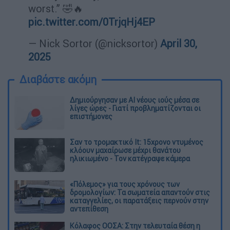
worst.” 🤣🔥
pic.twitter.com/0TrjqHj4EP
— Nick Sortor (@nicksortor)
April 30,
2025
Διαβάστε ακόμη
Δημιούργησαν με AI νέους ιούς μέσα σε
λίγες ώρες - Γιατί προβληματίζονται οι
επιστήμονες
Σαν το τρομακτικό It: 15χρονο ντυμένος
κλόουν μαχαίρωσε μέχρι θανάτου
ηλικιωμένο - Τον κατέγραψε κάμερα
«Πόλεμος» για τους χρόνους των
δρομολογίων: Τα σωματεία απαντούν στις
καταγγελίες, οι παρατάξεις περνούν στην
αντεπίθεση
Κόλαφος ΟΟΣΑ: Στην τελευταία θέση η