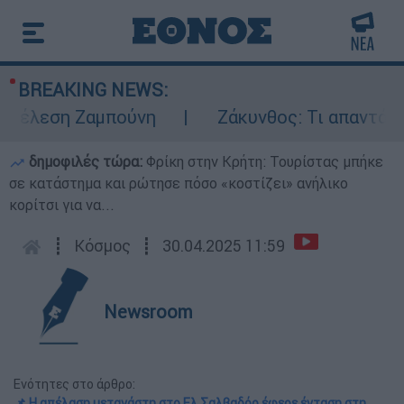
BREAKING NEWS:
έλεση Ζαμπούνη
Ζάκυνθος: Τι απαντά η ΕΛ
δημοφιλές τώρα:
Φρίκη στην Κρήτη: Τουρίστας μπήκε
σε κατάστημα και ρώτησε πόσο «κοστίζει» ανήλικο
κορίτσι για να...
┋
Κόσμος
┋
30.04.2025 11:59
Newsroom
Ενότητες στο άρθρο:
📌 Η απέλαση μετανάστη στο Ελ Σαλβαδόρ έφερε ένταση στη