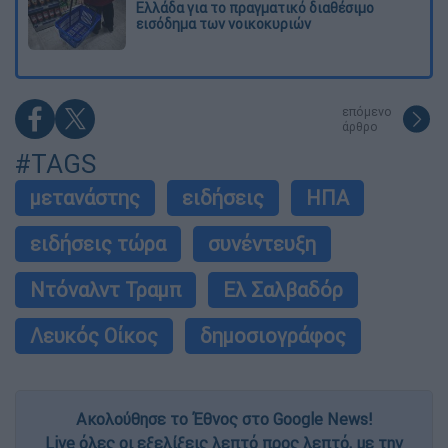
Ελλάδα για το πραγματικό διαθέσιμο
εισόδημα των νοικοκυριών
επόμενο
άρθρο
#TAGS
μετανάστης
ειδήσεις
ΗΠΑ
ειδήσεις τώρα
συνέντευξη
Ντόναλντ Τραμπ
Ελ Σαλβαδόρ
Λευκός Οίκος
δημοσιογράφος
Ακολούθησε το Έθνος στο Google News!
Live όλες οι εξελίξεις λεπτό προς λεπτό, με την