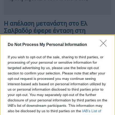
Η απέλαση μετανάστη στο Ελ
Σαλβαδόρ έφερε ένταση στη
συνέντευξη
Do Not Process My Personal Information
Ο Αμερικανός πρόεδρος μίλησε στον
δημοσιογράφο
Τέρι Μόραν
, με τους δυο
If you wish to opt-out of the sale, sharing to third parties, or
τους να συγκρούονται όταν η συζήτηση πήγε
processing of your personal or sensitive information for
στον
Κίλμαρ Αμπρέγκο Γκαρσία
, ο οποίος
targeted advertising by us, please use the below opt-out
section to confirm your selection. Please note that after your
απελάθηκε στο
Ελ Σαλβαδόρ
τον Μάρτιο, με
opt-out request is processed you may continue seeing
τους επικριτές της κυβέρνησης να τονίζουν
interest-based ads based on personal information utilized by
ότι αυτή η ενέργεια έγινε άδικα. Πάντως, ο
us or personal information disclosed to third parties prior to
Λευκός Οίκος
επιμένει ότι ο
Γκαρσία
είναι
your opt-out. You may separately opt-out of the further
disclosure of your personal information by third parties on the
μέλος της συμμορίας MS-13.
IAB’s list of downstream participants. This information may
also be disclosed by us to third parties on the
IAB’s List of
Κατά τη διάρκεια της συνέντευξης, ο
Τραμπ