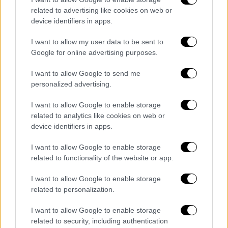
Τότε, ο Αμερικανός πρόεδρος πήρε εκ νέου
related to advertising like cookies on web or
τον λόγο. «Αυτό ήταν
Photoshop
; Τέρι, δεν
device identifiers in apps.
μπορείς να το κάνεις αυτό... σου δίνουν τη
I want to allow my user data to be sent to
μεγάλη ευκαιρία της ζωής σου. Ξέρεις, εσύ
Google for online advertising purposes.
κάνεις τη συνέντευξη. Σε διάλεξα επειδή,
ειλικρινά, δεν είχα ακούσει ποτέ για σένα,
I want to allow Google to send me
personalized advertising.
αλλά αυτό είναι εντάξει». Όταν ο
Μόραν
προσπάθησε να παρέμβει, ο
Τραμπ
συνέχισε:
I want to allow Google to enable storage
«Σε διάλεξα Τέρι, αλλά δεν είσαι και πολύ
related to analytics like cookies on web or
ευγενικός».
device identifiers in apps.
I want to allow Google to enable storage
Επισημαίνεται ότι η συμμορία MS-13
related to functionality of the website or app.
ιδρύθηκε στις
ΗΠΑ
, αλλά έχει ρίζες στο
Ελ
Σαλβαδόρ
. Τη δημιούργησαν μετανάστες που
I want to allow Google to enable storage
είχαν εγκαταλείψει τη χώρα εν μέσω του
related to personalization.
εμφυλίου πολέμου και οι δραστηριότητες
I want to allow Google to enable storage
της συμμορίας ξεκίνησαν τη δεκαετία του
related to security, including authentication