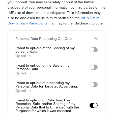
your opt-out. You may separately opt-out of the further
«Λευκός καπνός» στη δεύτερη
disclosure of your personal information by third parties on the
ψηφοφορία
IAB’s list of downstream participants. This information may
also be disclosed by us to third parties on the
IAB’s List of
Ο
Φρίντριχ Μερτς
είναι ο νέος καγκελάριος
Downstream Participants
that may further disclose it to other
third parties.
της
Γερμανίας
καθώς στη δεύτερη
ψηφοφορία που πραγματοποιήθηκε το
Please note that this website/app uses one or more Google
Personal Data Processing Opt Outs
απόγευμα της Τρίτης (6/5)
εξασφάλισε
τις
services and may gather and store information including but
not limited to your visit or usage behaviour. You may click to
I want to opt-out of the Sharing of my
ψήφους
που
χρειαζόταν
.Ο Μερτς
personal data.
grant or deny consent to Google and its third-party tags to
συγκέντρωσε 325 ψήφους υπέρ και 289
Opted In
use your data for below specified purposes in below Google
κατά.
consent section.
I want to opt-out of the Sale of my
Personal Data.
Opted In
ΔΙΑΒΑΣΤΕ ΕΠΙΣΗΣ
I want to opt-out of processing my
Personal Data for Targeted Advertising.
Κόσμος
|
06.05.2025 16:17
Opted In
Το ενεργειακό καλώδιο Κύπρου–
I want to opt-out of Collection, Use,
Ισραήλ και ο φόβος της Άγκυρας για
Retention, Sale, and/or Sharing of my
αποκλεισμό – Πώς βλέπει τη
Personal Data that Is Unrelated with the
Purposes for which it was collected.