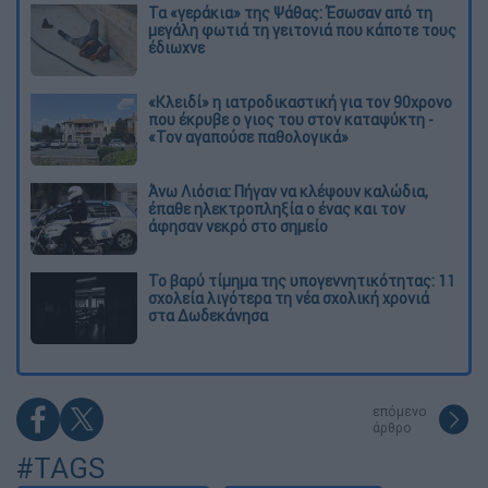
Τα «γεράκια» της Ψάθας: Έσωσαν από τη
μεγάλη φωτιά τη γειτονιά που κάποτε τους
έδιωχνε
«Κλειδί» η ιατροδικαστική για τον 90χρονο
που έκρυβε ο γιος του στον καταψύκτη -
«Τον αγαπούσε παθολογικά»
Άνω Λιόσια: Πήγαν να κλέψουν καλώδια,
έπαθε ηλεκτροπληξία ο ένας και τον
άφησαν νεκρό στο σημείο
Το βαρύ τίμημα της υπογεννητικότητας: 11
σχολεία λιγότερα τη νέα σχολική χρονιά
στα Δωδεκάνησα
επόμενο
άρθρο
#TAGS