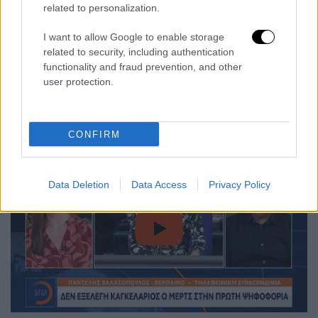
σχολιάστηκε ως «βόμβα» από τα γερμανικά
related to personalization.
ΜΜΕ.
I want to allow Google to enable storage
ΓΣυγκεκριμένα, για «
ιστορική ήττα
», «
κρίση
»
related to security, including authentication
και «
βόμβα
» έκαναν λόγο το πρωί τα
functionality and fraud prevention, and other
user protection.
γερμανικά ΜΜΕ
σχολιάζοντας την
αποτυχία
του
Φρίντριχ Μερτς
στην πρώτη
ψηφοφορία.
CONFIRM
Data Deletion
Data Access
Privacy Policy
video