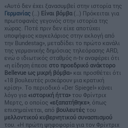
«Αυτό δεν έχει ξανασυμβεί στην ιστορία της
Γερμανίας
(…)
Είναι βόμβα
(…) Πρόκειται για
πρωτοφανές γεγονός στην ιστορία της
χώρας. Ποτέ πριν δεν είχε αποτύχει
υποψήφιος καγκελάριος στην εκλογή από
την Bundestag», μεταδίδει το πρώτο κανάλι
της γερμανικής δημόσιας τηλεόρασης ARD,
ενώ ο ιδιωτικός σταθμός n-tv αναφέρει ότι
«η είδηση έπεσε
στο προεδρικό ανάκτορο
Bellevue ως μικρή βόμβα
» και προσθέτει ότι
«18 βουλευτές ρισκάρουν μια κρατική
κρίση». Το περιοδικό «Der Spiegel» κάνει
λόγο για
«ιστορική ήττα»
του Φρίντριχ
Μερτς, ο οποίος
«εξαπατήθηκε»
, όπως
επισημαίνεται, από
βουλευτές
του
μελλοντικού κυβερνητικού συνασπισμού
του. «Η πρώτη ψηφοφορία για τον Φρίντριχ