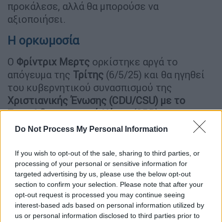
προκάλεσε, αλλά θα μπορούσε να
αξιοποιήσει.
Η ορκωμοσία
Ο
Φρίντριχ
Μερτς
ορκίστηκε αργά το
απόγευμα της
Τρίτης
(6/5/25) και θα ηγηθεί
του κυβερνητικού συνασπισμού της
Χριστιανικής Ένωσης (CDU/CSU) με το
Σοσιαλδημοκρατικό Κόμμα (SPD).
Do Not Process My Personal Information
Αφού ορκιστούν και τα μέλη της κυβέρνησής
του, ο
Φρίντριχ
Μερτς
θα μεταβεί στην
If you wish to opt-out of the sale, sharing to third parties, or
καγκελαρία για την τελετή παράδοσης –
processing of your personal or sensitive information for
παραλαβής με τον απερχόμενο Όλαφ Σολτς
targeted advertising by us, please use the below opt-out
και για τις 23:00 (ώρα Ελλάδος) έχει
section to confirm your selection. Please note that after your
opt-out request is processed you may continue seeing
προγραμματιστεί η πρώτη συνεδρίαση του
interest-based ads based on personal information utilized by
υπουργικού συμβουλίου της Γερμανίας.
us or personal information disclosed to third parties prior to