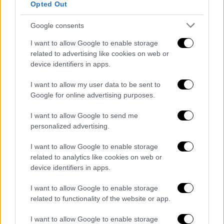
συμφωνία ο τουρκικός Τύπος
Opted Out
Google consents
I want to allow Google to enable storage
Ο Φρίντριχ Μερτς θα ηγηθεί της κυβέρνησης
related to advertising like cookies on web or
συνεργασίας μεταξύ της Χριστιανικής
device identifiers in apps.
Ένωσης (CDU/CSU) και του
I want to allow my user data to be sent to
Σοσιαλδημοκρατικού Κόμματος (SPD).
Google for online advertising purposes.
Η πρώτη αποτυχία
I want to allow Google to send me
personalized advertising.
Κατά την πρώτη ψηφοφορία, νωρίτερα
σήμερα, είχε εξασφαλίσει μόλις 310 ψήφους,
I want to allow Google to enable storage
related to analytics like cookies on web or
όταν τα κόμματα του κυβερνητικού
device identifiers in apps.
συνασπισμού αριθμούν 328 έδρες. Η εξέλιξη,
πρωτοφανής στην ιστορία της
I want to allow Google to enable storage
Ομοσπονδιακής Δημοκρατίας της Γερμανίας,
related to functionality of the website or app.
προκάλεσε σοβαρή πολιτική κρίση και
I want to allow Google to enable storage