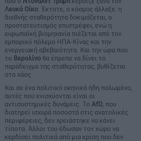
που ο
Ντόναλντ
Τραμπ
κέρδιζε ξανά τον
Λευκό Οίκο
. Έκτοτε, ο κόσμος άλλαξε: η
διεθνής σταθερότητα δοκιμάζεται, ο
προστατευτισμός επιστρέφει, ενώ η
ευρωπαϊκή βιομηχανία πιέζεται από τον
εμπορικό πόλεμο ΗΠΑ-Κίνας και την
ενεργειακή αβεβαιότητα. Και την ώρα που
το
Βερολίνο
θα έπρεπε να δίνει το
παράδειγμα της σταθερότητας, βυθίζεται
στο χάος.
Και σε ένα πολιτικό σκηνικό ήδη πολωμένο,
αυτές που ενισχύονται είναι οι
αντισυστημικές δυνάμεις. Το
AfD
, που
διατηρεί ισχυρά ποσοστά στις ανατολικές
περιφέρειες, δεν χρειάστηκε να κάνει
τίποτα. Άλλοι του έδωσαν τον χώρο να
κερδίσει πολιτικά από μια κρίση που δεν