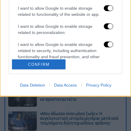
Σύμφωνα με τις ιταλικές αρχές, πρόκειται
I want to allow Google to enable storage
για
έναν άνδρα περίπου τριάντα ετών και για
related to functionality of the website or app.
δυο μικρά παιδιά
, μόλις δυο χρόνων.
I want to allow Google to enable storage
Διαβάστε ακόμη
related to personalization.
«Δεν υπήρξε τεχνικό πρόβλημα»: Τι
I want to allow Google to enable storage
κατέθεσαν οι δύο τραυματίες από τη
related to security, including authentication
σύγκρουση των ελικοπτέρων στη Ψάθα
functionality and fraud prevention, and other
user protection.
CONFIRM
Μακελειό στη Βόρεια Καρολίνα ύστερα από
πυροβολισμούς: Νεκροί και τραυματίες
Data Deletion
Data Access
Privacy Policy
«Θα σκοτώσουμε τον γιο σου»: Ήρθαν οι
τηλεφωνικές απάτες με AI deepfake - Πώς
να προστατευτείτε
«Μου έδωσαν έναν μήνα ζωής»: Η
συγκλονιστική ιστορία μητέρας μετά από
τσιμπήματα δηλητηριώδους αράχνης