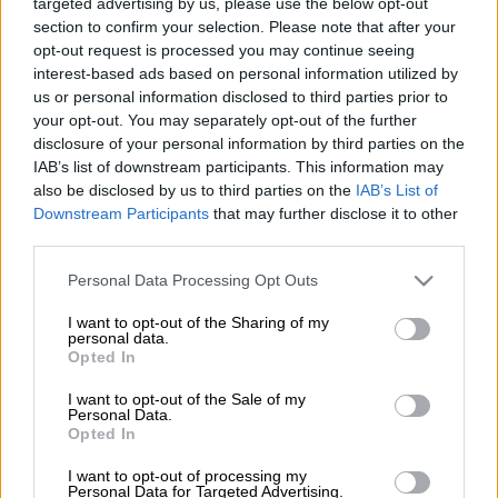
targeted advertising by us, please use the below opt-out
Ναυάγιο με πρόσφυγες (ΠΑΝΑΓΙΩΤΗΣ
section to confirm your selection. Please note that after your
ΜΠΑΛΑΣΚΑΣ/EUROKINISSI)
opt-out request is processed you may continue seeing
interest-based ads based on personal information utilized by
us or personal information disclosed to third parties prior to
Προσθέστε το ΕΘΝΟΣ στη Google
your opt-out. You may separately opt-out of the further
disclosure of your personal information by third parties on the
Πενήντα επτά άνθρωποι
διασώθηκαν και
IAB’s list of downstream participants. This information may
also be disclosed by us to third parties on the
IAB’s List of
τρεις έχασαν την ζωή τους
,
κατά την
Downstream Participants
that may further disclose it to other
προσπάθειά τους
να φτάσουν στις
ακτές της
third parties.
Κάτω Ιταλίας
, διασχίζοντας την κεντρική
Please note that this website/app uses one or more Google
Personal Data Processing Opt Outs
Μεσόγειο.
services and may gather and store information including but
not limited to your visit or usage behaviour. You may click to
I want to opt-out of the Sharing of my
personal data.
grant or deny consent to Google and its third-party tags to
ΔΙΑΒΑΣΤΕ ΕΠΙΣΗΣ
Opted In
use your data for below specified purposes in below Google
consent section.
Ελλάδα
|
03.04.2025 08:00
I want to opt-out of the Sale of my
Personal Data.
Νέο ναυάγιο με μετανάστες στη
Opted In
Λέσβο: 4 νεκροί και 4 αγνοούμενοι
I want to opt-out of processing my
Personal Data for Targeted Advertising.