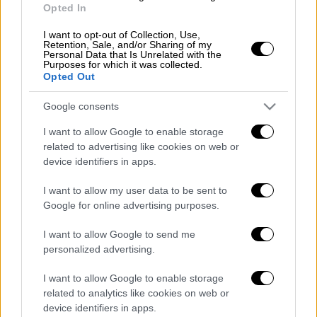
Opted In
Viral
|
29.04.2025 05:00
Απίστευτο περιστατικό στην Υεμένη:
I want to opt-out of Collection, Use,
Retention, Sale, and/or Sharing of my
«Ψάρευαν»... πρόβατα από ναυάγιο
Personal Data that Is Unrelated with the
Purposes for which it was collected.
Opted Out
Google consents
Οι
διασωθέντες
προέρχονται από την
I want to allow Google to enable storage
υποσαχάρια Αφρική
και εντοπίσθηκαν από
related to advertising like cookies on web or
μέλη της
ΜΚΟ Nadir
, σε ακυβέρνητο
device identifiers in apps.
πλεούμενο που είχε σαλπάρει, τις
I want to allow my user data to be sent to
περασμένες ημέρες,
από την Λιβύη
.
Google for online advertising purposes.
Στην συνέχεια, μεταφέρθηκαν από την
I want to allow Google to send me
ιταλική ακτοφυλακή στο νησί της
personalized advertising.
Λαμπεντούζα
.
I want to allow Google to enable storage
Τρεις άνθρωποι ανασύρθηκαν νεκροί.
related to analytics like cookies on web or
device identifiers in apps.