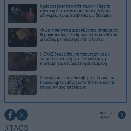
Kadebostany στο ethnos.gr: «Κάποτε
πίστευα ότι το να είσαι outsider ήταν
αδυναμία, τώρα το βλέπω ως δύναμη»
«Χωρίς σκηνές και κουβέρτες σε ακραίες
θερμοκρασίες»: Σε δραματικές συνθήκες
χιλιάδες μετανάστες στη Θέουτα
Η ΕΛΑΣ διαψεύδει το περιστατικό με
τουρίστα στην Κρήτη: Σε ενήλικη η
πρόταση για σεξουαλική συνεύρεση
Συναγερμός στον Λυκαβηττό: Σορός σε
προχωρημένη σήψη εντοπίστηκε κοντά
στους Αγίους Ισιδώρους
επόμενο
άρθρο
#TAGS