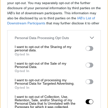
your opt-out. You may separately opt-out of the further
πλαίσιο μιας υπόθεσης "κατασκοπείας".
disclosure of your personal information by third parties on the
IAB’s list of downstream participants. This information may
ΔΙΑΒΑΣΤΕ ΕΠΙΣΗΣ
also be disclosed by us to third parties on the
IAB’s List of
Downstream Participants
that may further disclose it to other
third parties.
Κόσμος
|
12.05.2025 19:46
Συναγερμός από φωτιά στο σπίτι του
Please note that this website/app uses one or more Google
Personal Data Processing Opt Outs
Βρετανού πρωθυπουργού, Κιρ
services and may gather and store information including but
not limited to your visit or usage behaviour. You may click to
I want to opt-out of the Sharing of my
Στάρμερ στο Λονδίνο
personal data.
grant or deny consent to Google and its third-party tags to
Opted In
use your data for below specified purposes in below Google
consent section.
I want to opt-out of the Sale of my
Personal Data.
Ο
Βίκστρομ
αρνήθηκε να αποκαλύψει την
Opted In
εθνικότητα ή το φύλο του υπόπτου
καθώς
I want to opt-out of processing my
και οποιοδήποτε άλλο στοιχείο,
Personal Data for Targeted Advertising.
Opted In
επικαλούμενος το απόρρητο της έρευνας. Η
Σουηδία γνώρισε τα τελευταία χρόνια
I want to opt-out of Collection, Use,
Retention, Sale, and/or Sharing of my
αρκετές υποθέσεις κατασκοπείας ιδιαίτερα
Personal Data that Is Unrelated with the
Purposes for which it was collected.