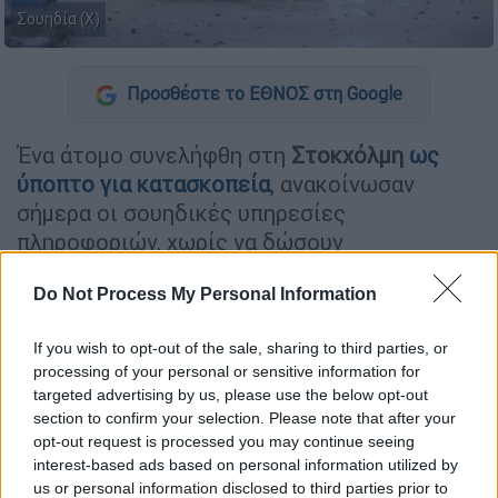
Σουηδία (Χ)
Προσθέστε το ΕΘΝΟΣ στη Google
Ένα άτομο συνελήφθη στη
Στοκχόλμη
ως
ύποπτο για κατασκοπεία
, ανακοίνωσαν
σήμερα οι σουηδικές υπηρεσίες
πληροφοριών, χωρίς να δώσουν
περισσότερα στοιχεία.
Do Not Process My Personal Information
"Πραγματοποιήθηκε επιχείρηση στην
περιοχή της
Στοκχόλμης
, στο τέλος της
If you wish to opt-out of the sale, sharing to third parties, or
οποίας ένα άτομο συνελήφθη", δήλωσε στο
processing of your personal or sensitive information for
targeted advertising by us, please use the below opt-out
Γαλλικό Πρακτορείο ο
Γιόχαν Βίκστρομ
,
section to confirm your selection. Please note that after your
εκπρόσωπος της σουηδικής υπηρεσίας
opt-out request is processed you may continue seeing
ασφαλείας (Sapo), διευκρινίζοντας ότι η
interest-based ads based on personal information utilized by
επιχείρηση αυτή πραγματοποιήθηκε στο
us or personal information disclosed to third parties prior to