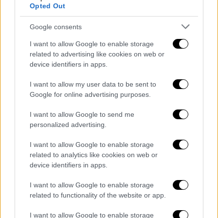
προβεβλημένες από τα μέσα ενημέρωσης.
Opted Out
Άλλες συλλήψεις για κατασκοπεία
Google consents
Τ
ον Ιανουάριο του 2023, έ
νας πρώην
I want to allow Google to enable storage
related to advertising like cookies on web or
πράκτορας των σουηδικών υπηρεσιών
device identifiers in apps.
πληροφοριών καταδικάστηκε σε ισόβια
κάθειρξη για κατασκοπεία υπέρ της Ρωσίας.
I want to allow my user data to be sent to
Google for online advertising purposes.
Τον Σεπτέμβριο της ίδιας χρονιάς, ένας
Ρωσοσουηδός
πολίτης
δικάστηκε για τη
I want to allow Google to send me
personalized advertising.
μεταφορά δυτικών τεχνολογιών στον
ρωσικό στρατό.
I want to allow Google to enable storage
related to analytics like cookies on web or
Δικαστήριο της
Στοκχόλμης
συμπέρανε ότι
device identifiers in apps.
ο αυτός εξήγαγε υλικό τεχνολογίας προς τη
Ρωσία, αλλά έκρινε ότι οι ενέργειές του δεν
I want to allow Google to enable storage
related to functionality of the website or app.
συνιστούσαν συλλογή πληροφοριών.
I want to allow Google to enable storage