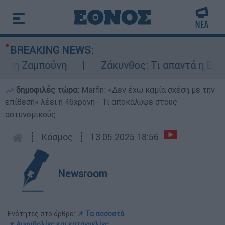
BREAKING NEWS:
 Ζαμπούνη
Ζάκυνθος: Τι απαντά η ΕΛΑΣ γι
δημοφιλές τώρα:
Marfin: «Δεν έχω καμία σχέση με την
επίθεση» λέει η 46χρονη - Τι αποκάλυψε στους
αστυνομικούς
┋
Κόσμος
┋
13.05.2025 18:56
Newsroom
Ενότητες στο άρθρο:
📌 Τα ποσοστά
📌 Αμφιβολίες και καταγγελίες