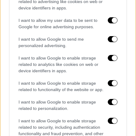
Ο
Μπερίσα
συνέχισε την οξεία ρητορική που
related to advertising like cookies on web or
χρησιμοποιούσε και κατά την προεκλογική
device identifiers in apps.
εκστρατεία, αποκαλώντας τον
Ράμα
I want to allow my user data to be sent to
«ναρκοδικτάτορα». Σε μια ανακοίνωση που
Google for online advertising purposes.
εστάλη στο πρακτορείο Reuters, το PS του
I want to allow Google to send me
Ράμα διέψευσε τις κατηγορίες περί νοθείας
personalized advertising.
και αποκάλεσε τον 80χρονο Μπερίσα «έναν
γέρο ανίκανο πρώην κομμουνιστή πολιτικό» -
I want to allow Google to enable storage
χαρακτηρισμός που θεωρείται
related to analytics like cookies on web or
device identifiers in apps.
προσβλητικός στην Αλβανία, μια χώρα που
επί 50 χρόνια, επί κομμουνιστικής
I want to allow Google to enable storage
διακυβέρνησης, ήταν αποκλεισμένη από τον
related to functionality of the website or app.
υπόλοιπο κόσμο.
I want to allow Google to enable storage
Αιφνιδιασμός για τους αναλυτές
related to personalization.
Ο Ράμα, που κυβερνά από το 2013, ήταν το
I want to allow Google to enable storage
related to security, including authentication
φαβορί σε αυτές τις εκλογές, εν μέρει λόγω
functionality and fraud prevention, and other