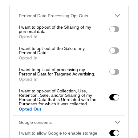
ότι ερευνά 39 καταγγελίες που αφορούν
third parties.
κυρίως εξαγορά ψήφων. Δεν διευκρίνισε
Please note that this website/app uses one or more Google
Personal Data Processing Opt Outs
όμως ποια κόμματα εμπλέκονται σε αυτές
services and may gather and store information including but
τις υποθέσεις.
not limited to your visit or usage behaviour. You may click to
I want to opt-out of the Sharing of my
personal data.
grant or deny consent to Google and its third-party tags to
Opted In
Ο πρώην πρόεδρος και πρώην
use your data for below specified purposes in below Google
πρωθυπουργός της
Αλβανίας
Σαλί
Μπερίσα
consent section.
I want to opt-out of the Sale of my
Personal Data.
αμφισβήτησε επίσης τα αποτελέσματα και
Opted In
κάλεσε τους υποστηρικτές του να
διαδηλώσουν στις 16 Μαΐου, την ημέρα που
I want to opt-out of processing my
Personal Data for Targeted Advertising.
οι ηγέτες ευρωπαϊκών χωρών θα βρίσκονται
Opted In
στα
Τίρανα
για μια σύνοδο κορυφής. «Δεν θα
I want to opt-out of Collection, Use,
αποδεχτούμε ποτέ αυτές τις εκλογές –
Retention, Sale, and/or Sharing of my
Personal Data that Is Unrelated with the
ποτέ», είπε ο
Μπερίσα
στη συνέντευξη
Purposes for which it was collected.
Τύπου που παραχώρησε. Μίλησε για
Opted Out
παρατυπίες, χωρίς όμως να παρουσιάσει
Google consents
κάποια απόδειξη.
I want to allow Google to enable storage