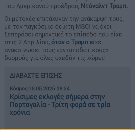
του Αμερικανού προέδρου,
Ντόναλντ Τραμπ.
Οι μετοχές επιτάχυναν την ανάκαμψή τους,
με τον παγκόσμιο δείκτη MSCI να έχει
ξεπεράσει σημαντικά το επίπεδο που είχε
στις 2 Απριλίου
, όταν ο
Τραμπ
ε
ίχε
ανακοινώσει τους «ανταποδοτικούς»
δασμούς για όλες σχεδόν τις χώρες.
ΔΙΑΒΑΣΤΕ ΕΠΙΣΗΣ
Κόσμος
|
18.05.2025 08:34
Κρίσιμες εκλογές σήμερα στην
Πορτογαλία - Τρίτη φορά σε τρία
χρόνια