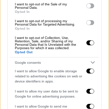
consent section.
ήταν αρκετές για να αποδιαρθρώσουν το
I want to opt-out of the Sale of my
Personal Data.
επιχειρηματικό κλίμα και στις δύο αυτές
Opted In
μεγάλες οικονομίες, οι οποίες έχουν υψηλό
I want to opt-out of processing my
βαθμό διασύνδεσης.
Personal Data for Targeted Advertising.
Opted In
Οι επενδυτές ενθαρρύνθηκαν από τη
I want to opt-out of Collection, Use,
μεγαλύτερη του αναμενόμενου μείωση των
Retention, Sale, and/or Sharing of my
Personal Data that Is Unrelated with the
δασμών που προβλέπει η συμφωνία για ένα
Purposes for which it was collected.
διάστημα 90 ημερών, κατά τη διάρκεια του
Opted Out
οποίου θα αναζητηθεί μία μονιμότερη λύση.
Google consents
Η
Ουάσιγκτον
θα επιβάλλει για το διάστημα
αυτό δασμούς 30% στις περισσότερες
I want to allow Google to enable storage
related to advertising like cookies on web or
εισαγωγές από την Κίνα (τον βασικό
device identifiers in apps.
συντελεστή 10% που εφαρμόζει από τις 2
Απριλίου για όλες σχεδόν τις χώρες του
I want to allow my user data to be sent to
κόσμου και επιπλέον 20% που έχει επιβάλει
Google for online advertising purposes.
από τον Μάρτιο ως τιμωρία για το
I want to allow Google to send me