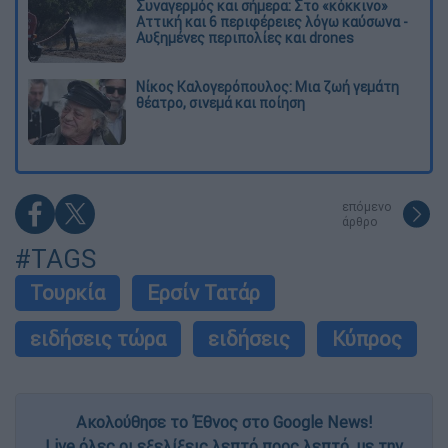
Συναγερμός και σήμερα: Στο «κόκκινο»
Αττική και 6 περιφέρειες λόγω καύσωνα -
Αυξημένες περιπολίες και drones
Νίκος Καλογερόπουλος: Μια ζωή γεμάτη
θέατρο, σινεμά και ποίηση
επόμενο
άρθρο
#TAGS
Τουρκία
Ερσίν Τατάρ
ειδήσεις τώρα
ειδήσεις
Κύπρος
Ακολούθησε το Έθνος στο Google News!
Live όλες οι εξελίξεις λεπτό προς λεπτό, με την