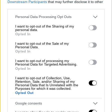
μια νέα και μεγαλύτερη διαμάχη με την ΕΕ, με
Downstream Participants
that may further disclose it to other
third parties.
την οποία βρίσκεται σε συνεχή ένταση όσον
αφορά τις αξίες και βασικούς πολιτικούς
Please note that this website/app uses one or more Google
Personal Data Processing Opt Outs
στόχους», σημειώνεται στον τουρκικό τύπο.
services and may gather and store information including but
not limited to your visit or usage behaviour. You may click to
I want to opt-out of the Sharing of my
personal data.
Η τουρκική αντίδραση και ο λόγος
grant or deny consent to Google and its third-party tags to
Opted In
use your data for below specified purposes in below Google
Ερντογάν
consent section.
I want to opt-out of the Sale of my
Personal Data.
Η
Άγκυρα
, αναγνωρίζοντας τον αποκλεισμό,
Opted In
φρόντισε να θέσει το ζήτημα στην ατζέντα
I want to opt-out of processing my
μέσω του ίδιου του προέδρου της. Ο Ρετζέπ
Personal Data for Targeted Advertising.
Ταγίπ
Ερντογάν
,
στην ομιλία του στη
Opted In
Βουδαπέστη
,
υπερασπίστηκε τη θέση του
I want to opt-out of Collection, Use,
ψευδοκράτους εντός του τουρκογενούς
Retention, Sale, and/or Sharing of my
Personal Data that Is Unrelated with the
κόσμου με αιχμές.
Purposes for which it was collected.
Opted Out
«Πιστεύουμε ότι μια οικογενειακή
Google consents
φωτογραφία του τουρκογενή κόσμου χωρίς