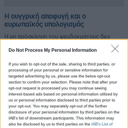
Η ουγγρική αποφυγή και ο
ευρωπαϊκός υπολογισμός
Η μη πρόσκληση του ψευδοκράτους δεν
συνοδεύτηκε από καμία επίσημη εξήγηση,
Do Not Process My Personal Information
ωστόσο πολιτικοί και διπλωματικοί κύκλοι,
τους οποίους επικαλείται ρεπορτάζ του
If you wish to opt-out of the sale, sharing to third parties, or
τουρκικού BBC, εκτιμούν πως η κυβέρνηση
processing of your personal or sensitive information for
του Βίκτορ Όρμπαν απέφυγε τη συμμετοχή
targeted advertising by us, please use the below opt-out
του
Ερσίν
Τατάρ
για να μην ενισχύσει τις ήδη
section to confirm your selection. Please note that after your
τεταμένες σχέσεις της
Ουγγαρίας
με την
opt-out request is processed you may continue seeing
interest-based ads based on personal information utilized by
Ευρωπαϊκή Ένωση, την Κυπριακή Δημοκρατία
us or personal information disclosed to third parties prior to
και την Ελλάδα.
your opt-out. You may separately opt-out of the further
disclosure of your personal information by third parties on the
«Η κυβέρνηση
Όρμπαν
δεν επιθυμεί να
IAB’s list of downstream participants. This information may
εισέλθει, λόγω του κυπριακού ζητήματος, σε
also be disclosed by us to third parties on the
IAB’s List of