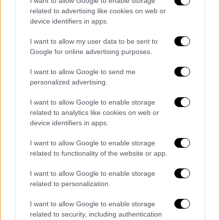
την Τουρκική Δημοκρατία της Βόρειας
I want to allow Google to enable storage
related to advertising like cookies on web or
Κύπρου θα είναι πάντα ελλιπής».
device identifiers in apps.
Ελπίζω πως όχι και στο τόσο μακρινό
I want to allow my user data to be sent to
μέλλον να έρθουν οι μέρες που θα δούμε
Google for online advertising purposes.
όλοι μαζί την Τουρκική Δημοκρατία της
Βόρειας Κύπρου ως πλήρες μέλος του
I want to allow Google to send me
personalized advertising.
οργανισμού μας».
I want to allow Google to enable storage
Η τοποθέτηση
Ερντογάν
έγινε δεκτή με
related to analytics like cookies on web or
ενθουσιασμό από τον
Ερσίν Τατάρ,
ο οποίος
device identifiers in apps.
εξέφρασε την ικανοποίησή του μέσω
γραπτής δήλωσης και επανέλαβε την
I want to allow Google to enable storage
related to functionality of the website or app.
προσδοκία του για «περισσότερη
υποστήριξη από τον τουρκογενή κόσμο».
I want to allow Google to enable storage
related to personalization.
Μια «ισότιμη κυριότητα» στην τελική
διακήρυξη
I want to allow Google to enable storage
related to security, including authentication