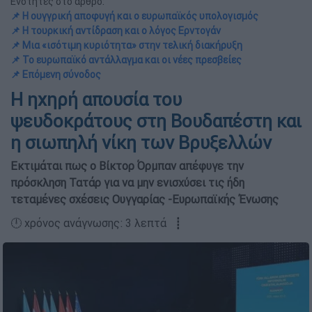
Ενότητες στο άρθρο:
📌 Η ουγγρική αποφυγή και ο ευρωπαϊκός υπολογισμός
📌 Η τουρκική αντίδραση και ο λόγος Ερντογάν
📌 Μια «ισότιμη κυριότητα» στην τελική διακήρυξη
📌 Το ευρωπαϊκό αντάλλαγμα και οι νέες πρεσβείες
📌 Επόμενη σύνοδος
Η ηχηρή απουσία του
ψευδοκράτους στη Βουδαπέστη και
η σιωπηλή νίκη των Βρυξελλών
Εκτιμάται πως ο Βίκτορ Όρμπαν απέφυγε την
πρόσκληση Τατάρ για να μην ενισχύσει τις ήδη
τεταμένες σχέσεις Ουγγαρίας -Ευρωπαϊκής Ένωσης
🕛 χρόνος ανάγνωσης: 3 λεπτά ┋