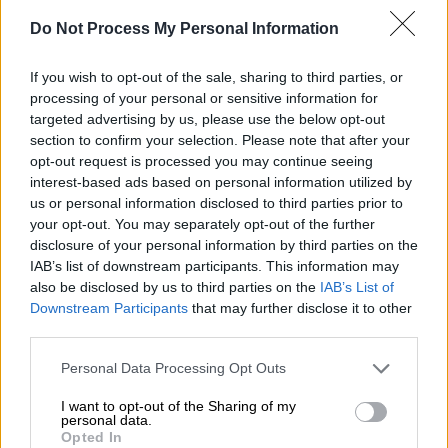
Do Not Process My Personal Information
Ο
Ζοζέφ Καμπιλά
, πρώην πρόεδρος της
Λαϊκής Δημοκρατίας του Κονγκό
, είδε να του
If you wish to opt-out of the sale, sharing to third parties, or
processing of your personal or sensitive information for
γίνεται άρση κοινοβουλευτικής ασυλίας και
targeted advertising by us, please use the below opt-out
στη συνέχεια δήλωσε ότι πρέπει να μπει
section to confirm your selection. Please note that after your
τέλος στη
δικτατορία
της χώρας του.
opt-out request is processed you may continue seeing
interest-based ads based on personal information utilized by
us or personal information disclosed to third parties prior to
ΔΙΑΒΑΣΤΕ ΕΠΙΣΗΣ
your opt-out. You may separately opt-out of the further
disclosure of your personal information by third parties on the
Υγεία
|
03.03.2025 17:12
IAB’s list of downstream participants. This information may
Μυστηριώδη ασθένεια διερευνά ο
also be disclosed by us to third parties on the
IAB’s List of
ΠΟΥ στο Κονγκό - Οι ασθενείς
Downstream Participants
that may further disclose it to other
third parties.
παρουσιάζουν αιμορραγία και
δυσκαμψία στον αυχένα
Please note that this website/app uses one or more Google
Personal Data Processing Opt Outs
services and may gather and store information including but
not limited to your visit or usage behaviour. You may click to
I want to opt-out of the Sharing of my
personal data.
grant or deny consent to Google and its third-party tags to
Opted In
use your data for below specified purposes in below Google