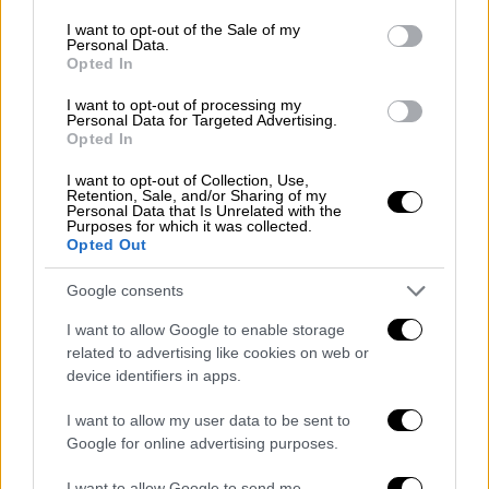
«Η δικτατορία πρέπει να τελειώσει και η
consent section.
I want to opt-out of the Sale of my
δημοκρατία
, όπως και η καλή οικονομική και
Personal Data.
Opted In
κοινωνική διακυβέρνηση, να αποκατασταθεί»
είπε ο 53χρονος πρώην πρόεδρος (2001-19)
I want to opt-out of processing my
Personal Data for Targeted Advertising.
σε μια σπάνια ανακοίνωση που έκανε μέσω
Opted In
του διαδικτύου.
I want to opt-out of Collection, Use,
Retention, Sale, and/or Sharing of my
Ο
Καμπιλά
επιβεβαίωσε επίσης ότι «τις
Personal Data that Is Unrelated with the
επόμενες ημέρες» θα μεταβεί στην πόλη
Purposes for which it was collected.
Opted Out
Γκόμα, η οποία ελέγχεται από την ένοπλη
οργάνωση M23, καταγγέλλοντας τις
Google consents
«αυθαίρετες αποφάσεις» του καθεστώτος
I want to allow Google to enable storage
της
Κινσάσα
.
related to advertising like cookies on web or
device identifiers in apps.
«Έπειτα από μια απλή φήμη του δρόμου ή του
διαδικτύου για την υποτιθέμενη παρουσία
I want to allow my user data to be sent to
μου στην
Γκόμα
, όπου θα μεταβώ τις
Google for online advertising purposes.
επόμενες ημέρες, το καθεστώς της
Κινσάσα
I want to allow Google to send me