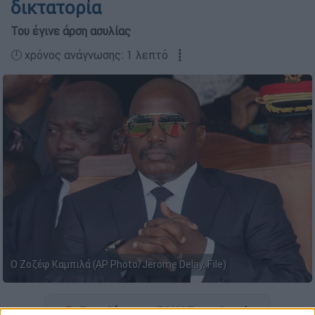
δικτατορία
Του έγινε άρση ασυλίας
🕛 χρόνος ανάγνωσης: 1 λεπτό ┋
Ο Ζοζέφ Καμπιλά (AP Photo/Jerome Delay, File)
Προσθέστε το ΕΘΝΟΣ στη Google