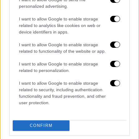
έλαβε αυθαίρετες αποφάσεις, με μια
personalized advertising.
επιπολαιότητα που προκαλεί σύγχυση,
γεγονός που μαρτυρά την εντυπωσιακή
I want to allow Google to enable storage
related to analytics like cookies on web or
υποχώρηση της δημοκρατίας στη χώρας
device identifiers in apps.
μας», πρόσθεσε.
I want to allow Google to enable storage
Μετά την άρση της ασυλίας του από τη
related to functionality of the website or app.
Γερουσία, την Πέμπτη, ο
Καμπιλά
μπορεί να
οδηγηθεί ενώπιον στρατοδικείου. Η
I want to allow Google to enable storage
related to personalization.
κυβέρνηση τον κατηγορεί για συνέργεια με
τους αντάρτες της M23, με φόντο τις
I want to allow Google to enable storage
συνεχιζόμενες συγκρούσεις στην ανατολική
related to security, including authentication
ΛΔ Κονγκό.
functionality and fraud prevention, and other
user protection.
Διαβάστε ακόμη
Συγκλονιστικά βίντεο: Η στιγμή που
CONFIRM
σεισμός 7,4 Ρίχτερ χτυπά την Κολομβία -
Πανικός στους δρόμους