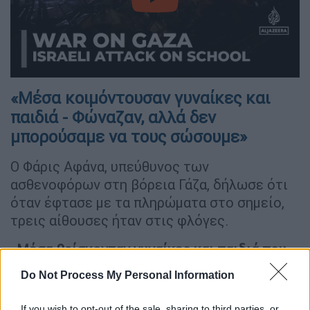
video
«Μέσα κοιμόντουσαν γυναίκες και
παιδιά - Φώναζαν, αλλά δεν
μπορούσαμε να τους σώσουμε»
Ο Φάρις Αφάνα, υπεύθυνος των
ασθενοφόρων στη βόρεια Γάζα, δήλωσε ότι
όταν έφτασε με τα πληρώματα στο σημείο,
τρεις αίθουσες ήταν στις φλόγες.
«
Μέσα βρίσκονταν γυναίκες και παιδιά που
κοιμόντουσαν
. Μερικά
φώναζαν
, αλλά δεν
Do Not Process My Personal Information
μπορέσαμε να τα σώσουμε λόγω της
φωτιάς», είπε στο
BBC
. «Αυτό που είδαμε
If you wish to opt-out of the sale, sharing to third parties, or