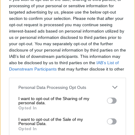
δεν περιγράφεται.
Ήταν φρικτό
».
processing of your personal or sensitive information for
targeted advertising by us, please use the below opt-out
Σύμφωνα με τοπικές πηγές, μεταξύ των
section to confirm your selection. Please note that after your
νεκρών είναι και ο
επικεφαλής των ερευνών
opt-out request is processed you may continue seeing
interest-based ads based on personal information utilized by
της αστυνομίας
της
Χαμάς
στη βόρεια Γάζα,
us or personal information disclosed to third parties prior to
Μοχάμαντ αλ-Κασίχ, μαζί με τη σύζυγο και τα
your opt-out. You may separately opt-out of the further
παιδιά του.
disclosure of your personal information by third parties on the
IAB’s list of downstream participants. This information may
Άλλοι 19 νεκροί σε αεροπορική
also be disclosed by us to third parties on the
IAB’s List of
επιδρομή - Ο IDF χτύπησε 200
Downstream Participants
that may further disclose it to other
third parties.
στόχους σε 48 ώρες
Please note that this website/app uses one or more Google
Personal Data Processing Opt Outs
Σε ξεχωριστό περιστατικό,
19 άνθρωποι
services and may gather and store information including but
σκοτώθηκαν σε αεροπορική επιδρομή
σε
not limited to your visit or usage behaviour. You may click to
I want to opt-out of the Sharing of my
personal data.
grant or deny consent to Google and its third-party tags to
σπίτι στην Τζαμπάλια, επίσης στη βόρεια
Opted In
use your data for below specified purposes in below Google
Γάζα, σύμφωνα με τον διευθυντή του
consent section.
I want to opt-out of the Sale of my
νοσοκομείου Αλ-Άχλι, Δρ. Φαντέλ ελ-Ναΐμ. Ο
Personal Data.
Opted In
ισραηλινός στρατός δεν έχει σχολιάσει