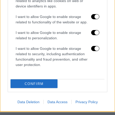
κατάσταση.
related to analytics like cookies on web or
device identifiers in apps.
Τα
παιδιά που σκοτώθηκαν
-Γιαχία, Ρακάν,
I want to allow Google to enable storage
Ράσλαν, Γκίμπραν, Ιβ, Ράιβαλ, Σέιντεν,
related to functionality of the website or app.
Λούκμαν και Σίντρα-
ήταν ηλικίας από λίγων
μηνών έως 12 ετών
. Ο ισραηλινός στρατός
I want to allow Google to enable storage
ανακοίνωσε πως το περιστατικό
related to personalization.
εξετάζεται.
I want to allow Google to enable storage
related to security, including authentication
Εν τω μεταξύ, η Διεθνής Επιτροπή του
functionality and fraud prevention, and other
Ερυθρού Σταυρού
(ICRC) επιβεβαίωσε τον
user protection.
θάνατο δύο εργαζομένων
της σε επίθεση
κατά της κατοικίας τους στο Χαν Γιουνίς.
Πρόκειται για τον Ιμπραήμ Εΐντ, υπεύθυνο
CONFIRM
για την απομάκρυνση εκρηκτικών υλών, και
τον Άχμαντ Αμπού Χιλάλ, φρουρό ασφαλείας
στο πεδίο του νοσοκομείου του Ερυθρού
Data Deletion
Data Access
Privacy Policy
Σταυρού στη Ράφα.