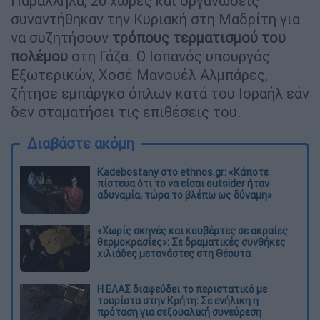
Παράλληλα, 20 χώρες και οργανώσεις
συναντήθηκαν την Κυριακή στη Μαδρίτη για
να συζητήσουν
τρόπους τερματισμού του
πολέμου
στη Γάζα. Ο Ισπανός υπουργός
Εξωτερικών, Χοσέ Μανουέλ Αλμπάρες,
ζήτησε εμπάργκο όπλων κατά του Ισραήλ εάν
δεν σταματήσει τις επιθέσεις του.
Διαβάστε ακόμη
Kadebostany στο ethnos.gr: «Κάποτε
πίστευα ότι το να είσαι outsider ήταν
αδυναμία, τώρα το βλέπω ως δύναμη»
«Χωρίς σκηνές και κουβέρτες σε ακραίες
θερμοκρασίες»: Σε δραματικές συνθήκες
χιλιάδες μετανάστες στη Θέουτα
Η ΕΛΑΣ διαψεύδει το περιστατικό με
τουρίστα στην Κρήτη: Σε ενήλικη η
πρόταση για σεξουαλική συνεύρεση