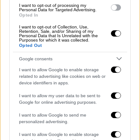
ακόμα τον συγκεκριμένο στόχο.
I want to opt-out of processing my
Personal Data for Targeted Advertising.
Opted In
Οι δύο επιθέσεις εντάσσονται σε
ευρύτερη
στρατιωτική επιχείρηση
του Ισραήλ που
I want to opt-out of Collection, Use,
Retention, Sale, and/or Sharing of my
κλιμακώνεται το τελευταίο διάστημα στο
Personal Data that Is Unrelated with the
βόρειο τμήμα της Λωρίδας της Γάζας.
Purposes for which it was collected.
Opted Out
Ο IDF ανακοίνωσε πως
έπληξε 200 στόχους
Google consents
στη Γάζα μέσα σε 48 ώρες
, στο πλαίσιο των
επιχειρήσεων εναντίον «τρομοκρατικών
I want to allow Google to enable storage
related to advertising like cookies on web or
οργανώσεων», όπως τις χαρακτηρίζει.
device identifiers in apps.
Την Παρασκευή, άλλη μία ισραηλινή επίθεση
I want to allow my user data to be sent to
είχε ως αποτέλεσμα
να σκοτωθούν εννέα
Google for online advertising purposes.
από τα 10 παιδιά
Παλαιστίνιας γιατρού στη
Γάζα. Ο 11χρονος γιος της Δρ. Αλάα αλ-
I want to allow Google to send me
personalized advertising.
Νατζάρ τραυματίστηκε, ενώ ο σύζυγός της,
Χάμντι αλ-Νατζάρ, νοσηλεύεται σε κρίσιμη
I want to allow Google to enable storage