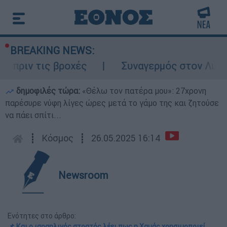
BREAKING NEWS:
 τις βροχές
Συναγερμός στον Λυκαβηττό:
δημοφιλές τώρα:
«Θέλω τον πατέρα μου»: 27χρονη
παρέσυρε νύφη λίγες ώρες μετά το γάμο της και ζητούσε
να πάει σπίτι...
┋
Κόσμος
┋
26.05.2025 16:14
Newsroom
Ενότητες στο άρθρο:
📌 Και ο ισραηλινός στρατός λέει πως η Χαμάς χρησιμοποιεί