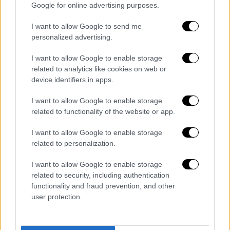
Google for online advertising purposes.
I want to allow Google to send me
Κόσμος
|
22.08.2025 12:59
personalized advertising.
Σε σημείο μηδέν η Γάζα: Επίσημη
επιβεβαίωση ΟΗΕ για τον λιμό - «Είναι
I want to allow Google to enable storage
απολύτως ανθρωπογενής»
related to analytics like cookies on web or
device identifiers in apps.
Πάνω από 500.000 άνθρωποι στη Γάζα
λιμοκτονούν, ενώ χωρίς εκεχειρία ο
I want to allow Google to enable storage
related to functionality of the website or app.
κίνδυνος απειλεί το ένα τρίτο του
πληθυσμού
I want to allow Google to enable storage
related to personalization.
I want to allow Google to enable storage
related to security, including authentication
functionality and fraud prevention, and other
user protection.