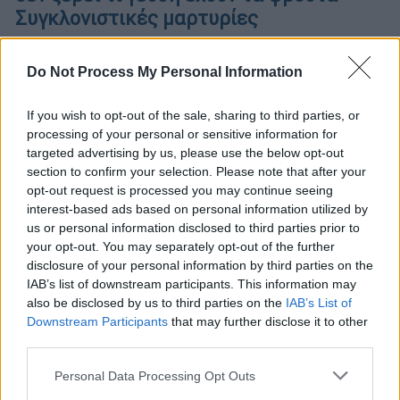
Συγκλονιστικές μαρτυρίες
Την εφιαλτική πραγματικότητα περιγράφουν
οι κάτοικοι της Λωρίδας της Γάζας στο BBC
Do Not Process My Personal Information
If you wish to opt-out of the sale, sharing to third parties, or
processing of your personal or sensitive information for
targeted advertising by us, please use the below opt-out
section to confirm your selection. Please note that after your
opt-out request is processed you may continue seeing
interest-based ads based on personal information utilized by
us or personal information disclosed to third parties prior to
your opt-out. You may separately opt-out of the further
disclosure of your personal information by third parties on the
IAB’s list of downstream participants. This information may
also be disclosed by us to third parties on the
IAB’s List of
Downstream Participants
that may further disclose it to other
third parties.
Please note that this website/app uses one or more Google
Personal Data Processing Opt Outs
services and may gather and store information including but