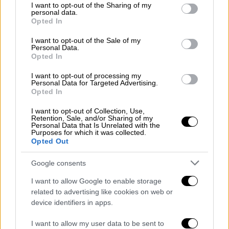
Κόσμος
|
22.08.2025 20:19
not limited to your visit or usage behaviour. You may click to
I want to opt-out of the Sharing of my
Προκλητικός Νετανιάχου για την
personal data.
grant or deny consent to Google and its third-party tags to
Opted In
έκθεση του ΟΗΕ για λιμό στη Γάζα: Είναι
use your data for below specified purposes in below Google
consent section.
«χονδροειδές ψέμα»
I want to opt-out of the Sale of my
Personal Data.
Opted In
Ο ΟΗΕ κήρυξε σήμερα επισήμως κατάσταση
λιμού στη Γάζα
I want to opt-out of processing my
Personal Data for Targeted Advertising.
Opted In
I want to opt-out of Collection, Use,
Retention, Sale, and/or Sharing of my
Personal Data that Is Unrelated with the
Purposes for which it was collected.
Opted Out
Google consents
I want to allow Google to enable storage
related to advertising like cookies on web or
device identifiers in apps.
I want to allow my user data to be sent to