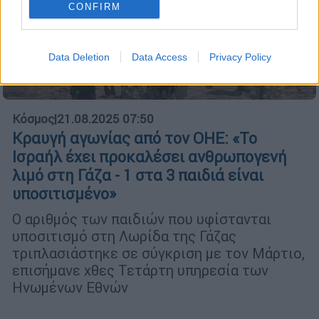
CONFIRM
Data Deletion
Data Access
Privacy Policy
Κόσμος
|
21.08.2025 07:50
Κραυγή αγωνίας από τον ΟΗΕ: «Το
Ισραήλ έχει προκαλέσει ανθρωπογενή
λιμό στη Γάζα - 1 στα 3 παιδιά είναι
υποσιτισμένο»
Ο αριθμός των παιδιών που υφίστανται
υποσιτισμό στη Λωρίδα της Γάζας
τριπλασιάστηκε σε σύγκριση με τον Μάρτιο,
επισήμανε χθες Τετάρτη υπηρεσία των
Ηνωμένων Εθνών