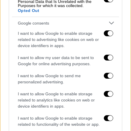
ΓΕΕΘΑ της Ελλάδας Δημήτριος Χούπης,
Personal Data that Is Unrelated with the
Purposes for which it was collected.
συμμετείχε στην 18η Διαβαλκανική
Opted Out
Διάσκεψη Αρχηγών Γενικών Επιτελείων που
Google consents
πραγματοποιήθηκε στην Κωνσταντινούπολη
στις 27 Μαΐου. Ο κ. Χούπης, ο οποίος δεν
I want to allow Google to enable storage
συναντήθηκε με Τούρκους αξιωματούχους
related to advertising like cookies on web or
device identifiers in apps.
στη διάσκεψη, επισκέφθηκε τον επικεφαλής
του Ρωμαίικου Πατριαρχείου του Φαναρίου,
I want to allow my user data to be sent to
Πατριάρχη Βαρθολομαίο».
Google for online advertising purposes.
I want to allow Google to send me
Αναπαράγοντας δημοσίευμα της γνωστής για
personalized advertising.
τις
αντιπατριαρχικές πεποιθήσεις
της
,
Muyesser Yildiz,
στην ιστοσελίδα «12 Punto»,
I want to allow Google to enable storage
επισημαίνεται ότι κατά την επίσκεψη
related to analytics like cookies on web or
device identifiers in apps.
χρησιμοποιήθηκε ο όρος «Οικουμενικός» για
τον Πατριάρχη Βαρθολομαίο.
I want to allow Google to enable storage
related to functionality of the website or app.
«Κατά τη διάρκεια της συνάντησης, η οποία