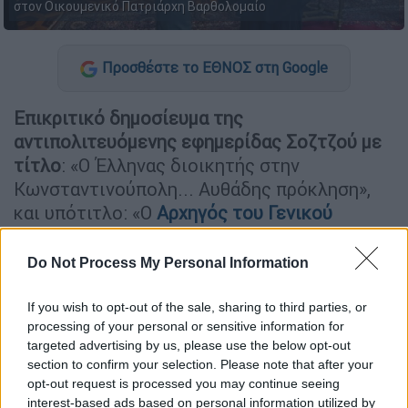
στον Οικουμενικό Πατριάρχη Βαρθολομαίο
Προσθέστε το ΕΘΝΟΣ στη Google
Επικριτικό δημοσίευμα της
αντιπολιτευόμενης εφημερίδας Σοζτζού με
τίτλο
: «Ο Έλληνας διοικητής στην
Κωνσταντινούπολη... Αυθάδης πρόκληση»,
και υπότιτλο: «Ο
Αρχηγός του Γενικού
Επιτελείου Στρατού
Χούπης επισκέφθηκε
τον Ρωμιό Πατριάρχη του Φαναρίου. Του
Do Not Process My Personal Information
χάρισε χάρτη της Ελλάδας στον οποίο
περιλαμβάνεται η Θράκη».
If you wish to opt-out of the sale, sharing to third parties, or
processing of your personal or sensitive information for
targeted advertising by us, please use the below opt-out
ΔΙΑΒΑΣΤΕ ΕΠΙΣΗΣ
section to confirm your selection. Please note that after your
opt-out request is processed you may continue seeing
Κόσμος
|
31.05.2025 13:40
interest-based ads based on personal information utilized by