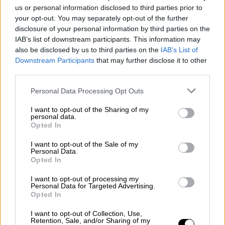
Ο πόλεμος ως (πολιτικό) καταφύγιο
us or personal information disclosed to third parties prior to
your opt-out. You may separately opt-out of the further
του Μπένιαμιν Νετανιάχου
disclosure of your personal information by third parties on the
IAB’s list of downstream participants. This information may
also be disclosed by us to third parties on the
IAB’s List of
Downstream Participants
that may further disclose it to other
Το άρθρο που δημοσιεύεται πρωτοσέλιδα με
third parties.
μικρή φωτογραφία στην έντυπη μορφή της
Please note that this website/app uses one or more Google
Personal Data Processing Opt Outs
εφημερίδας, αναφέρεται, στην επίσκεψη που
services and may gather and store information including but
πραγματοποίησε ο Αρχηγός ΓΕΕΘΑ,
not limited to your visit or usage behaviour. You may click to
I want to opt-out of the Sharing of my
personal data.
grant or deny consent to Google and its third-party tags to
Στρατηγός κ.
Δημήτριος Χούπης στο
Opted In
use your data for below specified purposes in below Google
Οικουμενικό Πατριαρχείο
,
όπου έγινε
consent section.
I want to opt-out of the Sale of my
δεκτός από τον Οικουμενικό Πατριάρχη
Personal Data.
Opted In
Βαρθολομαίο. Επισημαίνεται ότι στο
δημοσίευμα η λέξη «
Κωνσταντινούπολη
»
I want to opt-out of processing my
Personal Data for Targeted Advertising.
αναγράφεται ως «
Istanbul
».
Opted In
Στο δημοσίευμα αναφέρεται: «ο Αρχηγός
I want to opt-out of Collection, Use,
Retention, Sale, and/or Sharing of my