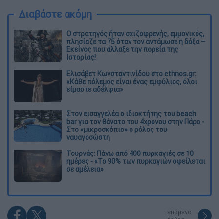
Διαβάστε ακόμη
O στρατηγός ήταν σχιζοφρενής, εμμονικός,
πλησίαζε τα 75 όταν τον αντάμωσε η δόξα –
Εκείνος που άλλαξε την πορεία της
Ιστορίας!
Ελισάβετ Κωνσταντινίδου στο ethnos.gr:
«Κάθε πόλεμος είναι ένας εμφύλιος, όλοι
είμαστε αδέλφια»
Στον εισαγγελέα ο ιδιοκτήτης του beach
bar για τον θάνατο του 4χρονου στην Πάρο -
Στο «μικροσκόπιο» ο ρόλος του
ναυαγοσώστη
Τουρνάς: Πάνω από 400 πυρκαγιές σε 10
ημέρες - «Το 90% των πυρκαγιών οφείλεται
σε αμέλεια»
επόμενο