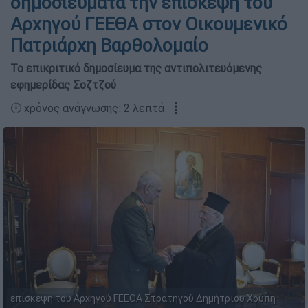
δημοσιεύματα την επίσκεψη του
Αρχηγού ΓΕΕΘΑ στον Οικουμενικό
Πατριάρχη Βαρθολομαίο
Το επικριτικό δημοσίευμα της αντιπολιτευόμενης
εφημερίδας Σοζτζού
🕛 χρόνος ανάγνωσης: 2 λεπτά ┋
επίσκεψη του Αρχηγού ΓΕΕΘΑ Στρατηγού Δημήτριου Χούπη