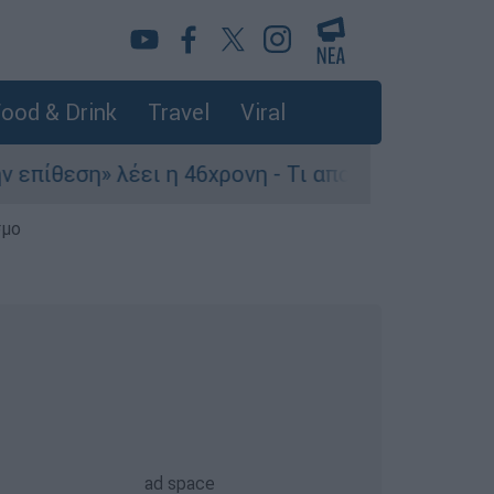
ood & Drink
Travel
Viral
η» λέει η 46χρονη - Τι αποκάλυψε στους αστυνομ
σμο