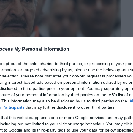
ocess My Personal Information
to opt-out of the sale, sharing to third parties, or processing of your per
formation for targeted advertising by us, please use the below opt-out s
r selection. Please note that after your opt-out request is processed y
eing interest-based ads based on personal information utilized by us or
disclosed to third parties prior to your opt-out. You may separately opt-
losure of your personal information by third parties on the IAB’s list of
 το ΕΘΝΟΣ στη Google
. This information may also be disclosed by us to third parties on the
IA
Participants
that may further disclose it to other third parties.
στην πιθανή επικύρωση του τουρκολιβυκού
 that this website/app uses one or more Google services and may gath
including but not limited to your visit or usage behaviour. You may click 
ατ. Λιβύης, η Αθήνα
φέρεται,
σύμφωνα με
 to Google and its third-party tags to use your data for below specifi
ς διαύλους με το Κάιρο, προκειμένου να