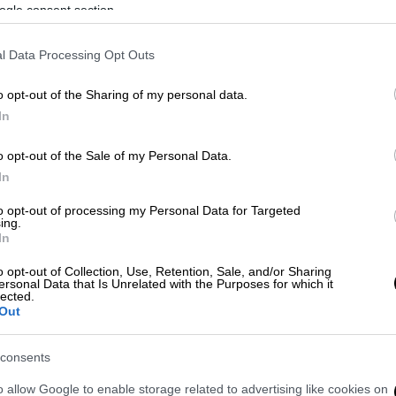
ogle consent section.
φα
Χαφτάρ
να προβεί στο βήμα. Αν και οι
 Λίβυος στρατηγός ενδέχεται να μην φτάσει
l Data Processing Opt Outs
ς ανατροπής ισορροπιών επαναφέρει το
το προσκήνιο.
o opt-out of the Sharing of my personal data.
In
o opt-out of the Sale of my Personal Data.
In
 Ουκρανία: «Η Μόσχα θα απαντήσει
to opt-out of processing my Personal Data for Targeted
ing.
In
o opt-out of Collection, Use, Retention, Sale, and/or Sharing
ersonal Data that Is Unrelated with the Purposes for which it
lected.
άτι για «φρένο» στην Ανατολική
Out
consents
ο Έλληνας υπουργός Εξωτερικών, Γιώργος
o allow Google to enable storage related to advertising like cookies on