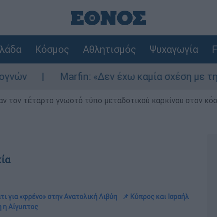
λάδα
Κόσμος
Αθλητισμός
Ψυχαγωγία
F
Marfin: «Δεν έχω καμία σχέση με την επίθεσ
ν τον τέταρτο γνωστό τύπο μεταδοτικού καρκίνου στον κό
κία
τι για «φρένο» στην Ανατολική Λιβύη
📌 Κύπρος και Ισραήλ
η η Αίγυπτος