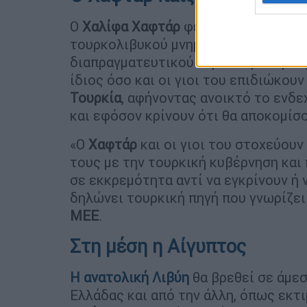
Ο
Χαλίφα Χαφτάρ
φέρεται να κρατά
σ
τουρκολιβυκού μνημονίου, χρησιμοπ
διαπραγματευτικού χαρτιού με την
Ά
ίδιος όσο και οι γιοι του επιδιώκου
Τουρκία
, αφήνοντας ανοικτό το ενδ
και εφόσον κρίνουν ότι θα αποκομίσ
«Ο
Χαφτάρ
και οι γιοι του στοχεύουν
τους με την τουρκική κυβέρνηση και
σε εκκρεμότητα αντί να εγκρίνουν ή 
δηλώνει τουρκική πηγή που γνωρίζει 
MEE
.
Στη μέση η Αίγυπτος
Η ανατολική
Λιβύη
θα βρεθεί σε άμε
Ελλάδας και από την άλλη, όπως εκτ