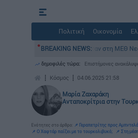
Πολιτική
Οικονομία
Ελ
ς 8 ημερών - Νοσηλευόταν στη ΜΕΘ Νεογνών
BREAKING NEWS:
δημοφιλές τώρα:
Επιστήμονες ανακάλυψα
┋
Κόσμος
┋
04.06.2025 21:58
Μαρία Ζαχαράκη
Ανταποκρίτρια στην Τουρ
Ενότητες στο άρθρο:
📌 Γεραπετρίτης προς Αμπντελά
📌 Ο Χαφτάρ παίζει με το τουρκολιβυκό;
📌 Στη μέσ