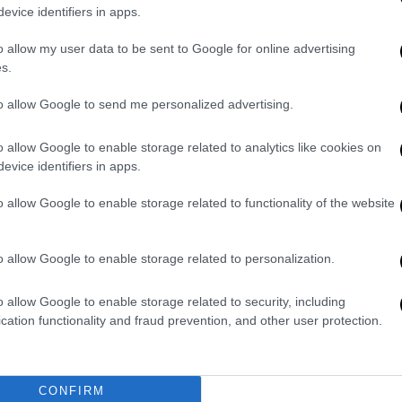
κονταν στο Κάιρο, αναμένονταν να θέσει το
evice identifiers in apps.
Μπαντρ Αμπντελάτι, καθώς κάτι τέτοιο θα
o allow my user data to be sent to Google for online advertising
ιγυπτιακό μνημόνιο θαλάσσιων ζωνών.
s.
προβλέπει αναζωπύρωση των εντάσεων
to allow Google to send me personalized advertising.
ην
Ελλάδα
και την
Τουρκία
στα πρόθυρα της
o allow Google to enable storage related to analytics like cookies on
evice identifiers in apps.
o allow Google to enable storage related to functionality of the website
σιων αξιώσεων της
Τουρκίας
, θα μπορούσε
ην
Κύπρο
, υποστηρίζει το
ΜΕΕ
.
o allow Google to enable storage related to personalization.
ι από τον Χαφτάρ,
επικυρώσει τη συμφωνία,
o allow Google to enable storage related to security, including
 νέα κυβέρνηση της Συρίας για να συνάψει
cation functionality and fraud prevention, and other user protection.
 η οποία περιλαμβάνει τα Κατεχόμενα,
κολιβυκό;
CONFIRM