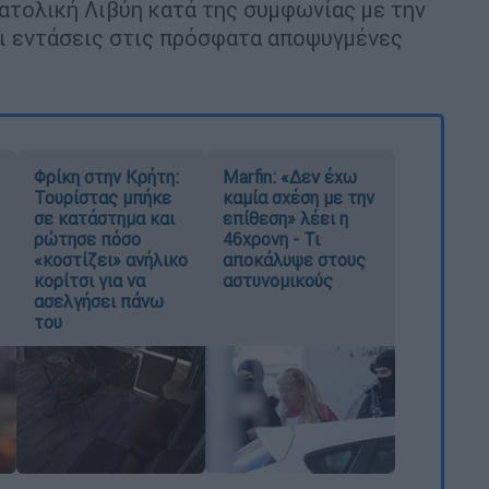
νατολική Λιβύη κατά της συμφωνίας με την
ι εντάσεις στις πρόσφατα αποψυγμένες
Φρίκη στην Κρήτη:
Marfin: «Δεν έχω
Τουρίστας μπήκε
καμία σχέση με την
σε κατάστημα και
επίθεση» λέει η
ρώτησε πόσο
46χρονη - Τι
«κοστίζει» ανήλικο
αποκάλυψε στους
κορίτσι για να
αστυνομικούς
ασελγήσει πάνω
του