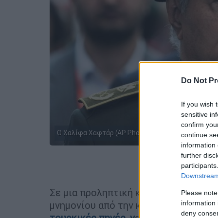
Do Not Pr
If you wish 
sensitive in
confirm you
O Χαλίφα Χαφτάρ (AP Photo/Jon Gambrell)
continue se
information 
further disc
Προσθέστε
participants
Downstream 
Σε μια προληπτική κίνηση απέναντι 
Please note
information 
μνημονίου από την κυβέρνηση της
αν
deny consent
τουρκικές πηγές, ν
α ενεργοποιεί του