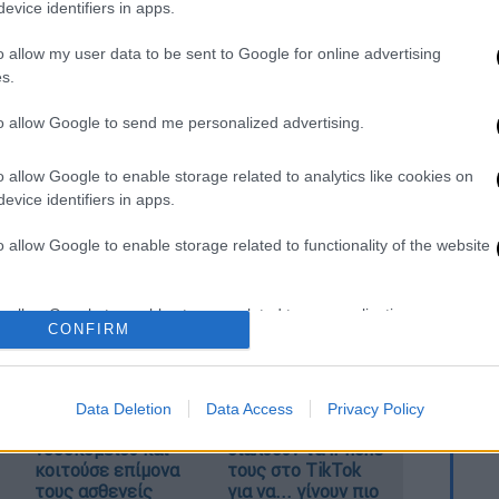
evice identifiers in apps.
o allow my user data to be sent to Google for online advertising
ων ΥΠΕΞ με φόντο τις εξελίξεις στη
s.
to allow Google to send me personalized advertising.
o allow Google to enable storage related to analytics like cookies on
evice identifiers in apps.
ατί σίγουρα δεν θα είναι πλέον κατοικήσιμα
α εγγυώνται την ασφάλεια», τόνισε σε
o allow Google to enable storage related to functionality of the website
o allow Google to enable storage related to personalization.
CONFIRM
o allow Google to enable storage related to security, including
Ντύθηκε «Χάρος»,
«Όχι γκέι 17 Pro,
cation functionality and fraud prevention, and other user protection.
ανέβηκε στην
αλλά σπασμένο
Data Deletion
Data Access
Privacy Policy
οροφή
11άρι»: Ρώσοι
νοσοκομείου και
διαλύουν τα iPhone
κοιτούσε επίμονα
τους στο TikTok
τους ασθενείς
για να... γίνουν πιο