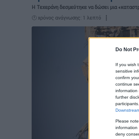
Η Τεχεράνη δεσμεύτηκε να δώσει μια «καταστρ
🕛 χρόνος ανάγνωσης: 1 λεπτό ┋
Do Not Pr
If you wish 
sensitive in
confirm you
continue se
information 
further disc
participants
Downstream 
Please note
information 
deny consent