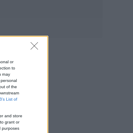
sonal or
ection to
ou may
 personal
out of the
 downstream
B’s List of
er and store
to grant or
ed purposes