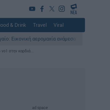
ood & Drink
Travel
Viral
κονική αερομαχία ανάμεσα σε ελληνικά και τουρ
 νο1 στην καρδιά...