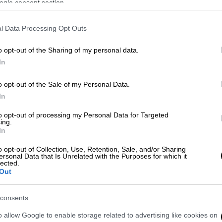
ogle consent section.
l Data Processing Opt Outs
o opt-out of the Sharing of my personal data.
 Zwigenberg)
In
o opt-out of the Sale of my Personal Data.
 το ΕΘΝΟΣ στη Google
In
to opt-out of processing my Personal Data for Targeted
 «
καταστροφική απάντηση
» στις
ισραηλινές
ing.
ν του ιρανικού εδάφους από την
In
ύντομα «δεν θα είναι πλέον κατοικήσιμο».
o opt-out of Collection, Use, Retention, Sale, and/or Sharing
ersonal Data that Is Unrelated with the Purposes for which it
lected.
τησης των γενναίων Ιρανών μαχητών
Out
 των κατεχόμενων εδαφών
(Ισραήλ)», δήλωσε
πρόσωπος των ενόπλων δυνάμεων.
consents
o allow Google to enable storage related to advertising like cookies on