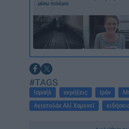
μέσω πολέμου
#TAGS
Ισραήλ
εκρήξεις
Ιράν
Μπ
Αγιατολάχ Αλί Χαμενεϊ
ειδήσει