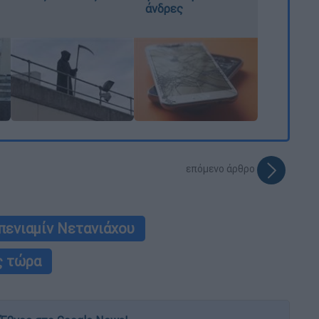
άνδρες
επόμενο άρθρο
ενιαμίν Νετανιάχου
ς τώρα