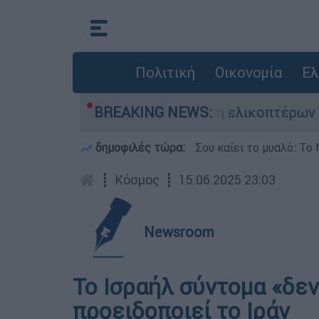
Πολιτική
Οικονομία
Ελ
ε τη ζωή του στη σύγκρουση ελικοπτέρων
BREAKING NEWS:
δημοφιλές τώρα:
Σου καίει το μυαλό: Το 
┋
Κόσμος
┋
15.06.2025 23:03
Newsroom
Το Ισραήλ σύντομα «δεν
προειδοποιεί το Ιράν