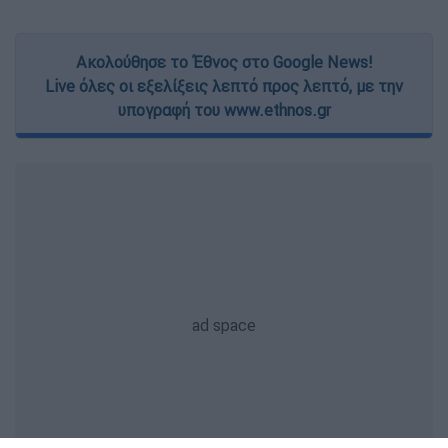
Ακολούθησε το Έθνος στο Google News!
Live όλες οι εξελίξεις λεπτό προς λεπτό, με την
υπογραφή του www.ethnos.gr