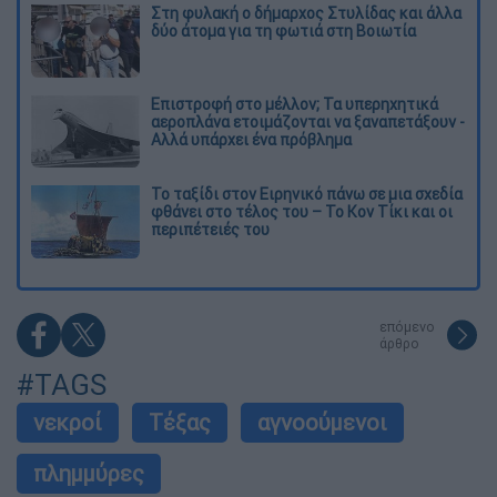
Στη φυλακή ο δήμαρχος Στυλίδας και άλλα
δύο άτομα για τη φωτιά στη Βοιωτία
Επιστροφή στο μέλλον; Τα υπερηχητικά
αεροπλάνα ετοιμάζονται να ξαναπετάξουν -
Αλλά υπάρχει ένα πρόβλημα
Το ταξίδι στον Ειρηνικό πάνω σε μια σχεδία
φθάνει στο τέλος του – Το Κον Τίκι και οι
περιπέτειές του
επόμενο
άρθρο
#TAGS
νεκροί
Τέξας
αγνοούμενοι
πλημμύρες