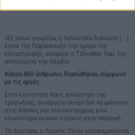
«Εξ όσων γνωρίζω, η τελευταία διάσωση (...)
έγινε την Παρασκευή», την ημέρα της
καταστροφής, ανέφερε ο Τζόναθαν Λαμ, της
αστυνομίας της Κέρβιλ.
Κάπου 850 άνθρωποι διασώθηκαν, σύμφωνα
με τις αρχές.
Στην κοινότητα Χαντ, επίκεντρο της
τραγωδίας, συνεργεία συνέχιζαν να ψάχνουν
στις λάσπες και στα συντρίμμια, ενώ
ελικόπτερα έκαναν πτήσεις στην περιοχή.
Τη Δευτέρα, ο Λευκός Οίκος κατακεραύνωσε