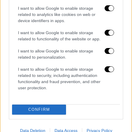
σάρωσαν περιοχή με άφθονο τουρισμό εν
I want to allow Google to enable storage
μέσω του τριημέρου της αμερικανικής
related to analytics like cookies on web or
device identifiers in apps.
εθνικής εορτής.
I want to allow Google to enable storage
related to functionality of the website or app.
I want to allow Google to enable storage
related to personalization.
I want to allow Google to enable storage
related to security, including authentication
functionality and fraud prevention, and other
user protection.
CONFIRM
Data Deletion
Data Access
Privacy Policy