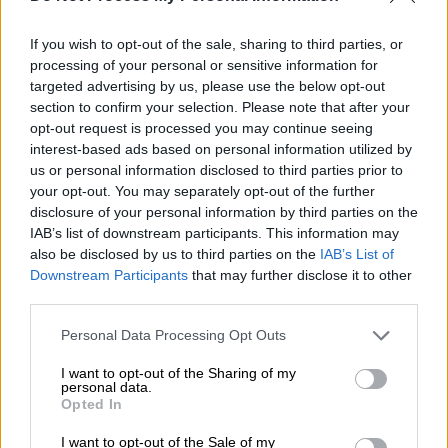
και πλέον.
If you wish to opt-out of the sale, sharing to third parties, or
Ελικόπτερα,
drones
και ομάδες με ειδικά
processing of your personal or sensitive information for
targeted advertising by us, please use the below opt-out
εκπαιδευμένα σκυλιά συνέχιζαν το έργο
section to confirm your selection. Please note that after your
τους χθες, παρά τις εξαιρετικά δύσκολες
opt-out request is processed you may continue seeing
συνθήκες.
interest-based ads based on personal information utilized by
us or personal information disclosed to third parties prior to
«Το να διεισδύεις βαθιά στη μάζα (των
your opt-out. You may separately opt-out of the further
συντριμμιών) είναι πολύ επικίνδυνο»,
disclosure of your personal information by third parties on the
IAB’s list of downstream participants. This information may
συνόψισε ο Μπεν Μπέικερ, αξιωματικός
also be disclosed by us to third parties on the
IAB’s List of
σώματος ασφαλείας στο Τέξας, κατά τη
Downstream Participants
that may further disclose it to other
διάρκεια συνέντευξης Τύπου.
third parties.
Υπογράμμισε επίσης τον αντίκτυπο της
Please note that this website/app uses one or more Google
Personal Data Processing Opt Outs
services and may gather and store information including but
καταστροφής στον ψυχισμό των μελών των
not limited to your visit or usage behaviour. You may click to
I want to opt-out of the Sharing of my
σωστικών συνεργείων. «Είναι τραγικό να
personal data.
grant or deny consent to Google and its third-party tags to
Opted In
γίνεσαι μάρτυρας της απώλειας μιας
use your data for below specified purposes in below Google
ανθρώπινης ζωής. Όμως το να βλέπεις πως
consent section.
I want to opt-out of the Sale of my