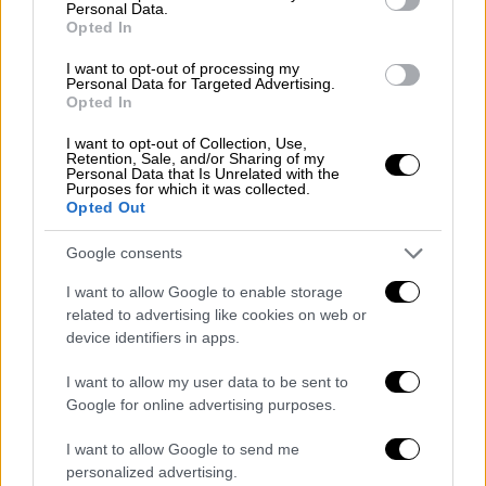
Personal Data.
είναι παιδί αυτό που έχασε τη ζωή του είναι
Opted In
εξαιρετικά δύσκολο», αναγνώρισε.
I want to opt-out of processing my
Personal Data for Targeted Advertising.
Στο Τέξας θα μεταβεί ο Τραμπ
Opted In
Ο πρόεδρος
Ντόναλντ Τραμπ
επιβεβαίωσε
I want to opt-out of Collection, Use,
Retention, Sale, and/or Sharing of my
πως θα μεταβεί στην πολιτεία μεθαύριο
Personal Data that Is Unrelated with the
Purposes for which it was collected.
Παρασκευή, συνοδευόμενος από τη σύζυγό
Opted Out
του Μελάνια.
Google consents
«Στείλαμε πολλά ελικόπτερα από παντού (...)
I want to allow Google to enable storage
τα στείλαμε γρήγορα»,
είπε ο μεγιστάνας,
related to advertising like cookies on web or
προσθέτοντας πως οι πολιτειακές αρχές
device identifiers in apps.
ανέπτυξαν επίσης πόρους και γενικά «η
αντίδραση ήταν απίστευτη».
I want to allow my user data to be sent to
Google for online advertising purposes.
Οι ελπίδες πως θα βρεθούν περισσότεροι
I want to allow Google to send me
επιζώντες μειώνονται όσο περνούν οι ώρες,
personalized advertising.
έξι ημέρες αφού ξαφνικές πλημμύρες