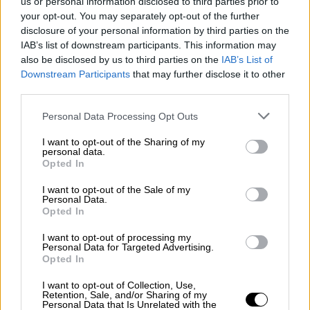
us or personal information disclosed to third parties prior to
your opt-out. You may separately opt-out of the further
disclosure of your personal information by third parties on the
IAB’s list of downstream participants. This information may
also be disclosed by us to third parties on the
IAB’s List of
Downstream Participants
that may further disclose it to other
Κόσμος
|
27.06.2026 17:59
third parties.
Φλόγα ελπίδας στη Βενεζουέλα: Βρέφος
Please note that this website/app uses one or more Google
Personal Data Processing Opt Outs
18 ημερών επέζησε μέσα στα
services and may gather and store information including but
συντρίμμια για 32 ώρες -
not limited to your visit or usage behaviour. You may click to
I want to opt-out of the Sharing of my
personal data.
grant or deny consent to Google and its third-party tags to
Συγκλονιστικές εικόνες
Opted In
use your data for below specified purposes in below Google
Η διάσωση αυτή έρχεται σε μια στιγμή που η
consent section.
I want to opt-out of the Sale of my
χώρα μετρά τις πληγές της από τα
Personal Data.
Opted In
χτυπήματα του Εγκέλαδου - Οι αγνοούμενοι
ξεπερνούν τους 50.000 και οι νεκροί είναι
I want to opt-out of processing my
Personal Data for Targeted Advertising.
τουλάχιστον 920
Opted In
I want to opt-out of Collection, Use,
Retention, Sale, and/or Sharing of my
Personal Data that Is Unrelated with the