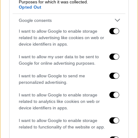
Purposes for which it was collected.
Opted Out
Google consents
I want to allow Google to enable storage
related to advertising like cookies on web or
device identifiers in apps.
I want to allow my user data to be sent to
Google for online advertising purposes.
I want to allow Google to send me
personalized advertising.
Κόσμος
|
27.06.2026 07:44
Απόγνωση στη Βενεζουέλα: Μάχη για
I want to allow Google to enable storage
related to analytics like cookies on web or
τους επιζώντες -Πάνω από 50.000
device identifiers in apps.
αγνοούμενοι και 920 νεκροί - Οργή για
τις αρχές και την απουσία βοήθειας
I want to allow Google to enable storage
related to functionality of the website or app.
Αυξάνεται συνεχώς ο τραγικός απολογισμός