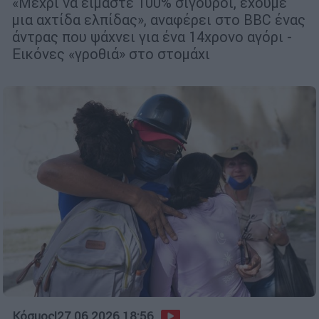
«Μέχρι να είμαστε 100% σίγουροι, έχουμε
μια αχτίδα ελπίδας», αναφέρει στο BBC ένας
άντρας που ψάχνει για ένα 14χρονο αγόρι -
Εικόνες «γροθιά» στο στομάχι
Κόσμος
|
27.06.2026 18:56