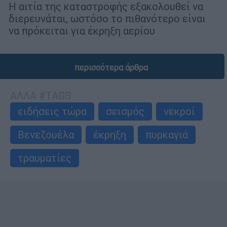
Η αιτία της καταστροφής εξακολουθεί να
διερευνάται, ωστόσο το πιθανότερο είναι
να πρόκειται για έκρηξη αερίου
περισσότερα άρθρα
ΑΛΛΑ #TAGS
ειδήσεις τώρα
σεισμός
νεκροί
Βενεζουέλα
έκρηξη
πυρκαγιά
τραυματίες