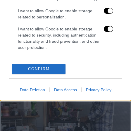
Λιβάγια, Τσιντώτας και κυρίως ο
I want to allow Google to enable storage
Μάνταλος χάρισαν στην ΑΕΚ το πρώτο
related to personalization.
τρίποντο
I want to allow Google to enable storage
Η απόφαση του Καρέρα να ρίξει στον αγώνα
related to security, including authentication
τον Μάνταλο υπήρξε καθοριστική για την
functionality and fraud prevention, and other
τελική έκβαση του ματς
user protection.
CONFIRM
Data Deletion
Data Access
Privacy Policy