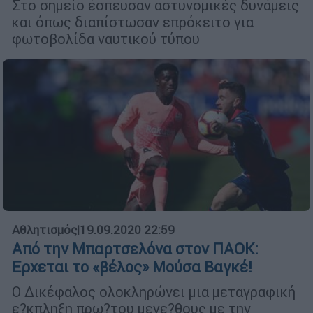
Στο σημείο έσπευσαν αστυνομικές δυνάμεις
και όπως διαπίστωσαν επρόκειτο για
φωτοβολίδα ναυτικού τύπου
Αθλητισμός
|
19.09.2020 22:59
Από την Μπαρτσελόνα στον ΠΑΟΚ:
Ερχεται το «βέλος» Μούσα Βαγκέ!
Ο Δικέφαλος ολοκληρώνει μια μεταγραφική
ε?κπληξη πρω?του μεγε?θους με την