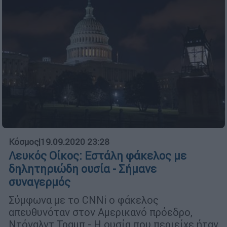
Κόσμος
|
19.09.2020 23:28
Λευκός Οίκος: Εστάλη φάκελος με
δηλητηριώδη ουσία - Σήμανε
συναγερμός
Σύμφωνα με το CNNi ο φάκελος
απευθυνόταν στον Αμερικανό πρόεδρο,
Ντόναλντ Τραμπ - Η ουσία που περιείχε ήταν