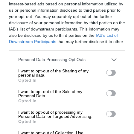
Οι κάτοικοι πολλών περιοχών της χώρας
interest-based ads based on personal information utilized by
μετρούν τις πληγές που άφησε πίσω του ο
us or personal information disclosed to third parties prior to
μεσογειακός κυκλώνας Ιανός - Δεκάδες
your opt-out. You may separately opt-out of the further
ζημιές - Ο καιρός της Κυριακής
disclosure of your personal information by third parties on the
IAB’s list of downstream participants. This information may
also be disclosed by us to third parties on the
IAB’s List of
Downstream Participants
that may further disclose it to other
third parties.
Please note that this website/app uses one or more Google
Personal Data Processing Opt Outs
services and may gather and store information including but
not limited to your visit or usage behaviour. You may click to
I want to opt-out of the Sharing of my
personal data.
grant or deny consent to Google and its third-party tags to
Opted In
use your data for below specified purposes in below Google
consent section.
I want to opt-out of the Sale of my
Personal Data.
Opted In
I want to opt-out of processing my
Personal Data for Targeted Advertising.
Opted In
Ελλάδα
|
19.09.2020 22:41
I want to opt-out of Collection, Use,