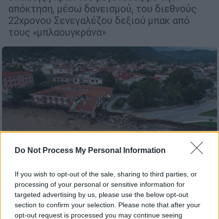
απόκτηση, μέσω δανεισμού, του διεθνούς
22χρονου Σενεγαλέζου δεξιού μπακ από
τους «μπλαουγκράνα»
Do Not Process My Personal Information
If you wish to opt-out of the sale, sharing to third parties, or
Ελλάδα
|
19.09.2020 22:56
processing of your personal or sensitive information for
Σάρωσε στο πέρασμά του ο κυκλώνας
targeted advertising by us, please use the below opt-out
Ιανός - Δύσκολη νύχτα για την Κρήτη
section to confirm your selection. Please note that after your
opt-out request is processed you may continue seeing