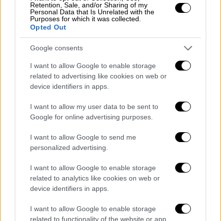
Ιανός: Σφυροκοπά την Κρήτη,
Retention, Sale, and/or Sharing of my
Personal Data that Is Unrelated with the
πλημμύρισαν τα «λιοντάρια»,
Purposes for which it was collected.
κατέρρευσε μπαλκόνι
Opted Out
Ποτάμια οι δρόμοι του Ηρακλείου -
Google consents
Προβλήματα και στην ηλεκτροδότηση και σε
I want to allow Google to enable storage
αεροπορικές πτήσεις - Κλείνουν γέφυρες
related to advertising like cookies on web or
στο Ηράκλειο
device identifiers in apps.
I want to allow my user data to be sent to
Google for online advertising purposes.
I want to allow Google to send me
personalized advertising.
I want to allow Google to enable storage
related to analytics like cookies on web or
device identifiers in apps.
I want to allow Google to enable storage
Αθλητισμός
|
19.09.2020 22:39
related to functionality of the website or app.