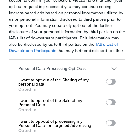
section to confirm your selection. Please note that after your
Προσθέστε το ΕΘΝΟΣ στη Google
opt-out request is processed you may continue seeing
interest-based ads based on personal information utilized by
us or personal information disclosed to third parties prior to
Λόγω των επικίνδυνων καιρικών
your opt-out. You may separately opt-out of the further
φαινομένων που έφερε ο
Ιανός
που
disclosure of your personal information by third parties on the
βρίσκονται σε εξέλιξη σε διάφορες
IAB’s list of downstream participants. This information may
περιοχές της Ελλάδας, η
Πυροσβεστική
also be disclosed by us to third parties on the
IAB’s List of
Downstream Participants
that may further disclose it to other
Υπηρεσία
έχει δεχθεί
2.450 κλήσεις για
third parties.
παροχή βοήθειας και αντλήσεις υδάτων
, ενώ
έχουν πραγματοποιηθεί μέχρι αργά το βράδυ
Please note that this website/app uses one or more Google
Personal Data Processing Opt Outs
services and may gather and store information including but
896 απεγκλωβισμοί – διασώσεις
.
not limited to your visit or usage behaviour. You may click to
I want to opt-out of the Sharing of my
personal data.
grant or deny consent to Google and its third-party tags to
Στη Μαγνησία, τα Φάρσαλα, την Καρδίτσα, το
Opted In
use your data for below specified purposes in below Google
Μουζάκι, το Ρούσσο, τα Τρίκαλα, την Λάρισα
consent section.
I want to opt-out of the Sale of my
και τους Σοφάδες οι Πυροσβεστικές
Personal Data.
Opted In
Υπηρεσίες έχουν δεχθεί 815 κλήσεις και
μέχρι τώρα έχουν πραγματοποιηθεί
727
I want to opt-out of processing my
Personal Data for Targeted Advertising.
διασώσεις
, στην Κεφαλονιά, την Ιθάκη, τη
Opted In