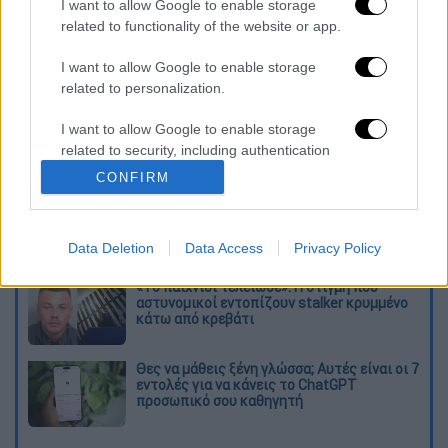
I want to allow Google to enable storage
παρασύρθηκε στον Πάμισο ποταμό, στο
related to functionality of the website or app.
Μουζάκι Καρδίτσας.
I want to allow Google to enable storage
Διαβάστε ακόμη
related to personalization.
«Ήταν πολύ σκληρό, αρχίσαμε να
I want to allow Google to enable storage
προσευχόμαστε»: Συγκλονιστικές
related to security, including authentication
μαρτυρίες για τον σεισμό των 7,6 Ρίχτερ
functionality and fraud prevention, and other
στην Κολομβία
CONFIRM
user protection.
Κλέαρχος Μαρουσάκης: Επικίνδυνες οι
επόμενες μέρες με έως 9 μποφόρ - Οι
περιοχές που θα επηρεαστούν
Data Deletion
Data Access
Privacy Policy
«Το παιχνίδι τελείωσε»: Η στιγμή που
αστυνομικοί εντοπίζουν stalker κρυμμένο
κάτω από κρεβάτι
Θες να μάθεις ξένη γλώσσα; Αυτές είναι οι 7
εντολές για να κάνεις το ChatGPT
προσωπικό σου καθηγητή