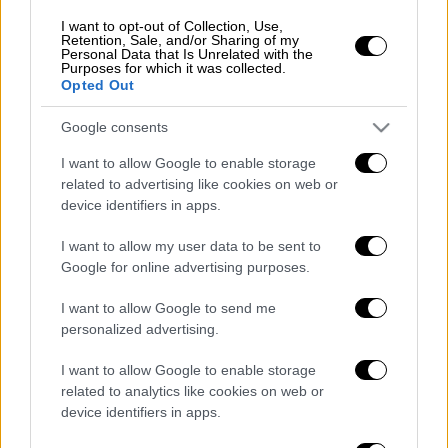
Ζάκυνθο και τη Λευκάδα οι Πυροσβεστικές
Υπηρεσίες έχουν δεχθεί 750 κλήσεις και
I want to opt-out of Collection, Use,
Retention, Sale, and/or Sharing of my
μέχρι τώρα έχουν πραγματοποιηθεί
93
Personal Data that Is Unrelated with the
Purposes for which it was collected.
διασώσεις
, ενώ στη Λαμία, τα Λουτρά
Opted Out
Υπάτης, το Λειανοκλάδι, την Μακρακώμη και
Google consents
τους Μεξιάτες έχουν πραγματοποιηθεί
76
διασώσεις.
I want to allow Google to enable storage
related to advertising like cookies on web or
Σύμφωνα με
ανακοίνωση της Πυροσβεστικής
device identifiers in apps.
από την αρχή της εκδήλωσης των
I want to allow my user data to be sent to
πλημμυρικών φαινομένων,
χωρίς τις
Google for online advertising purposes.
αισθήσεις τους εντοπίστηκαν και
ανασύρθηκαν: μία ηλικιωμένη γυναίκα από
I want to allow Google to send me
οικία στην Τοπική Κοινότητα Βασιλή στα
personalized advertising.
Φάρσαλα Θεσσαλίας και ένας άνδρας, 63
I want to allow Google to enable storage
ετών, πλησίον του Κέντρου Γενετικής
related to analytics like cookies on web or
Βελτίωσης Καρδίτσας ενώ, αγνοούνται οι
device identifiers in apps.
επιβαίνοντες ενός ΕΙΧ οχήματος, το οποίο