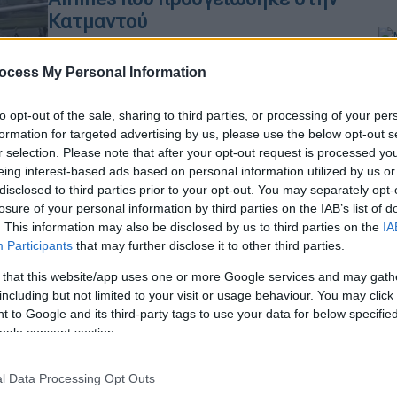
Κατμαντού
Σώοι οι 277 επιβάτες και τα 11 μέλη
Με
του πληρώματος
ocess My Personal Information
Μ
0
to opt-out of the sale, sharing to third parties, or processing of your per
formation for targeted advertising by us, please use the below opt-out s
r selection. Please note that after your opt-out request is processed y
Κόσμος
|
02.04.2026 16:29
eing interest-based ads based on personal information utilized by us or
Απίστευτη απάτη 20 εκατ. στο
disclosed to third parties prior to your opt-out. You may separately opt-
Με
losure of your personal information by third parties on the IAB’s list of
Έβερεστ: Οδηγοί δηλητηρίαζαν
Μ
. This information may also be disclosed by us to third parties on the
IA
ορειβάτες για ψεύτικες
0
Participants
that may further disclose it to other third parties.
διασώσεις
 that this website/app uses one or more Google services and may gath
Αναφορές για ορειβάτες που
including but not limited to your visit or usage behaviour. You may click 
νόσησαν, καθώς οι επιτήδειοι
 to Google and its third-party tags to use your data for below specifi
Κε
νόθευαν το φαγητό τους με ωμό
ogle consent section.
Κ
κοτόπουλο και περιττώματα
0
αρουραίων
l Data Processing Opt Outs