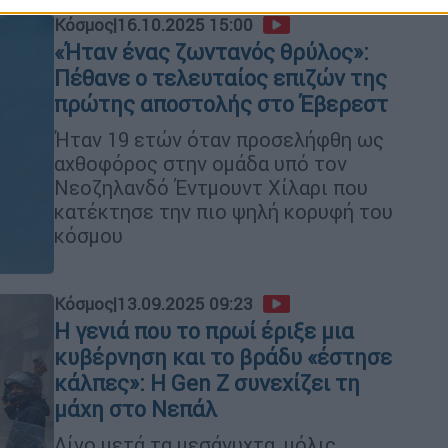
Κόσμος
|
16.10.2025 15:00
«Ήταν ένας ζωντανός θρύλος»:
Πέθανε ο τελευταίος επιζών της
πρώτης αποστολής στο Έβερεστ
Ήταν 19 ετών όταν προσελήφθη ως
αχθοφόρος στην ομάδα υπό τον
Νεοζηλανδό Έντμουντ Χίλαρι που
κατέκτησε την πιο ψηλή κορυφή του
κόσμου
Κόσμος
|
13.09.2025 09:23
Η γενιά που το πρωί έριξε μια
κυβέρνηση και το βράδυ «έστησε
κάλπες»: Η Gen Z συνεχίζει τη
μάχη στο Νεπάλ
Λίγο μετά τα μεσάνυχτα, μόλις