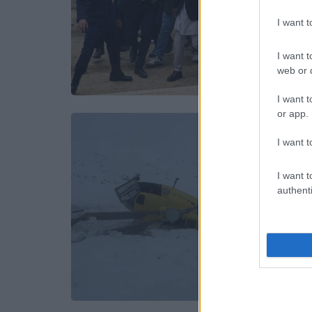
I want 
I want t
web or d
I want t
or app.
I want t
I want t
authenti