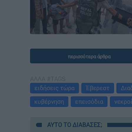
περισσότερα άρθρα
ΑΛΛΑ #TAGS
ειδήσεις τώρα
Έβερεστ
Δια
κυβέρνηση
επεισόδια
νεκρο
ΑΥΤΟ ΤΟ ΔΙΑΒΑΣΕΣ;