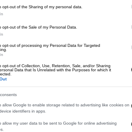
o opt-out of the Sharing of my personal data.
In
Κόσμος
|
28.03.2026 23:18
Δε
Νεπάλ: Συνελήφθη ο πρώην
Δ
o opt-out of the Sale of my Personal Data.
πρωθυπουργός για την αιματηρή
In
καταστολή των επεισοδίων του
to opt-out of processing my Personal Data for Targeted
Σεπτεμβρίου
ing.
In
Μαζί του συνελήφθη και ο πρώην
ΑΠ
υπουργός Εσωτερικών της
o opt-out of Collection, Use, Retention, Sale, and/or Sharing
Π
ersonal Data that Is Unrelated with the Purposes for which it
κυβέρνησής του
lected.
σ
Out
,
consents
Viral
|
26.03.2026 20:54
«Ραπάροντας» ορκίστηκε
o allow Google to enable storage related to advertising like cookies on
βουλευτής και αναλαμβάνει
evice identifiers in apps.
πρωθυπουργός στο Νεπάλ - «Θα
o allow my user data to be sent to Google for online advertising
τρέξω σαν λεοπάρδαλη»
s.