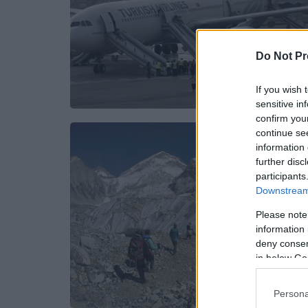
Do Not Pr
If you wish 
sensitive in
confirm you
continue se
information 
further disc
participants
Downstream 
Please note
information 
deny consent
in below Go
Persona