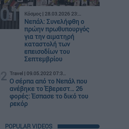
01
Κόσμος
|
28.03.2026 23:18
Νεπάλ: Συνελήφθη ο
πρώην πρωθυπουργός
για την αιματηρή
καταστολή των
επεισοδίων του
Σεπτεμβρίου
02
Travel
|
09.05.2022 07:35
Ο σέρπα από το Νεπάλ που
ανέβηκε το Έβερεστ… 26
φορές: Έσπασε το δικό του
ρεκόρ
POPULAR VIDEOS