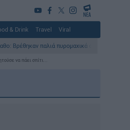
od & Drink
Travel
Viral
αλιά πυρομαχικά στο Αρδάνι - Απαγορεύτηκε η 
τούσε να πάει σπίτι...