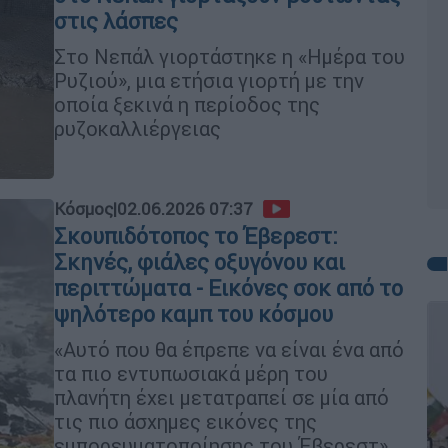
στις λάσπες
Στο Νεπάλ γιορτάστηκε η «Ημέρα του
Ρυζιού», μια ετήσια γιορτή με την
οποία ξεκινά η περίοδος της
ρυζοκαλλιέργειας
Κόσμος
|
02.06.2026 07:37
Σκουπιδότοπος το Έβερεστ:
Σκηνές, φιάλες οξυγόνου και
περιττώματα - Εικόνες σοκ από το
ψηλότερο καμπ του κόσμου
«Αυτό που θα έπρεπε να είναι ένα από
τα πιο εντυπωσιακά μέρη του
πλανήτη έχει μετατραπεί σε μία από
τις πιο άσχημες εικόνες της
εμπορευματοποίησης του Έβερεστ»