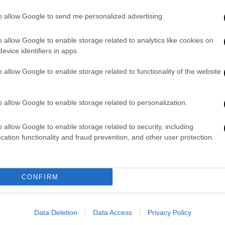
«Η καρδιά μου ξεχειλίζει από θάρρος,
to allow Google to send me personalized advertising.
το αίμα μου βράζει, τα αδέλφια μου
είναι στο πλευρό μου, αυτή τη φορά
o allow Google to enable storage related to analytics like cookies on
θα υψωθούμε ψηλότερα», τραγουδάει
evice identifiers in apps.
στο νικητήριο βιντεοκλίπ
o allow Google to enable storage related to functionality of the website
Κόσμος
|
29.10.2025 11:40
o allow Google to enable storage related to personalization.
Τραγωδία στο Νεπάλ: Ελικόπτερο
διάσωσης συνετρίβη στο Έβερεστ
o allow Google to enable storage related to security, including
εξαιτίας σφοδρής χιονόπτωσης
cation functionality and fraud prevention, and other user protection.
Η περιοχή γύρω από την ψηλότερη
κορυφή του κόσμου βρίσκεται αυτόν
τον μήνα αντιμέτωπη για δεύτερη
CONFIRM
φορά με ένα κύμα σφοδρών
χιονοπτώσεων
Data Deletion
Data Access
Privacy Policy