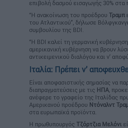
επιβολή δασμού εισαγωγής 30% στα 
“Η ανακοίνωση του προέδρου
Τραμπ
ε
του Ατλαντικού”, δήλωσε Βόλφγκανγ
συμβουλίου της BDI.
“Η BDI καλεί τη γερμανική κυβέρνηση
αμερικανική κυβέρνηση να βρουν λύσ
αντικειμενικού διαλόγου και ν’ αποφ
Ιταλία: Πρέπει ν’ αποφευχθ
Είναι αποφασιστικής σημασίας να π
διαπραγματεύσεις με τις
ΗΠΑ
, προκ
ανέφερε το γραφείο της Ιταλίδας πρ
Αμερικανού προέδρου
Ντόναλντ Τρα
στα ευρωπαϊκά προϊόντα.
Η πρωθυπουργός
Τζόρτζια
Μελόνι
εί