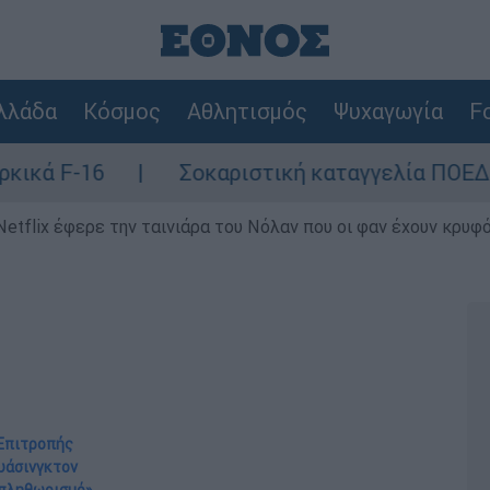
λλάδα
Κόσμος
Αθλητισμός
Ψυχαγωγία
Fo
Σοκαριστική καταγγελία ΠΟΕΔΗΝ για Ζάκυ
Netflix έφερε την ταινιάρα του Νόλαν που οι φαν έχουν κρυφό
 Επιτροπής
υάσινγκτον