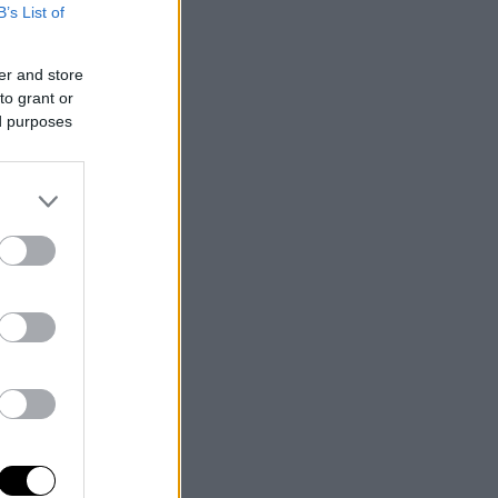
B’s List of
er and store
to grant or
ed purposes