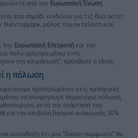
προϊόντα από την
Ευρωπαϊκή
Ένωση
.
ίναι ένα σημάδι κινδύνου για τις δύο ακτές
κ Νιέντερμαρκ, μέλος του εκτελεστικού
, την
Ευρωπαϊκή
Επιτροπή
και την
εις πολύ γρήγορα μέσω ενός
ύγουν την κλιμάκωση”, πρόσθεσε ο ίδιος.
εί η πόλωση
αραμείνουμε προσηλωμένοι στις εμπορικές
ειμένου να αποφύγουμε περαιτέρω πόλωση,
ωθυπουργού, μετά την ανάρτηση του
μπ
για την επιβολή δασμού εισαγωγής 30%
ναι αισιόδοξη ότι μία “δίκαιη συμφωνία” θα