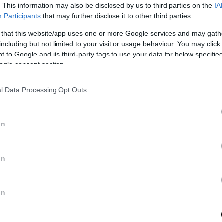
. This information may also be disclosed by us to third parties on the
IA
των ασθενών και στις δύο πλευρές του
Participants
that may further disclose it to other third parties.
όσμο είναι ανοιχτές και τηρούν δίκαιες
 that this website/app uses one or more Google services and may gath
της Ευρωπαϊκής Ένωσης. Η
ΕΕ
έχει δώσει
including but not limited to your visit or usage behaviour. You may click 
κατόπιν διαπραγμάτευσης με τις
ΗΠΑ
,
 to Google and its third-party tags to use your data for below specifi
ευσή μας για διάλογο, σταθερότητα και μια
ogle consent section.
ή σχέση. Παραμένουμε έτοιμοι να
 συμφωνία έως τη
ν 1η Αυγούστου.
l Data Processing Opt Outs
αίτητα μέτρα για την προστασία των
ομένης της υιοθέτησης αναλογικών
In
ταξύ, συνεχίζουμε να εμβαθύνουμε τις
ένες σταθερά στις αρχές του διεθνούς
»
In
ν Βρυξελλών από την
In
να την Ευρωπαϊκή Ένωση για την επιστολ
ή