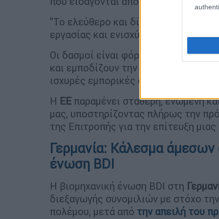
που εισάγονται από την ΕΕ:
authenti
"Το ελεύθερο και δίκαιο εμπόριο οδη
εργασίας και ενισχύει τις αλυσίδες 
Οι δασμοί είναι φόροι. Τροφοδοτούν
και εμποδίζουν την οικονομική ανάπ
ισχυρές εμπορικές συνεργασίες παγ
Η
ΕΕ
παραμένει σταθερή, ενωμένη κα
μας, υποστηρίζοντας πλήρως την πρό
της Επιτροπής για την επίτευξη μιας
Γερμανία: Κάλεσμα άμεσων 
ένωση BDI
Η βιομηχανική ένωση BDI στη
Γερμαν
διεξαγωγής συνομιλιών με στόχο τη
πολέμου, μετά από
την απειλή του 