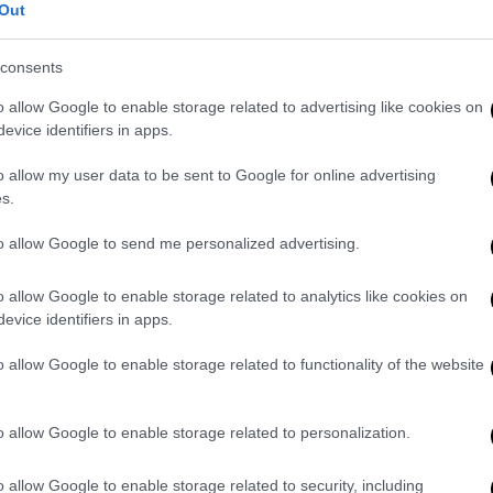
ισαγωγής 30% στις εισαγωγές ευρωπαϊκών
Out
ρόσωπος της Ευρωπαϊκής Επιτροπής.
consents
πής
Ούρσουλα φον ντερ Λάιεν
o allow Google to enable storage related to advertising like cookies on
πιβολή του δασμού εισαγωγής από τις ΗΠΑ
evice identifiers in apps.
o allow my user data to be sent to Google for online advertising
ροι - Τροφοδοτούν τον
s.
to allow Google to send me personalized advertising.
υ
Αντόνιο
Κόστα
στο μήνυμά του στο «Χ» για
o allow Google to enable storage related to analytics like cookies on
η στήριξή του στην
Ούρσουλα Φον ντερ
evice identifiers in apps.
ιόν για την επίτευξη μιας δίκαιης
o allow Google to enable storage related to functionality of the website
τά την επιστολή που ανήρτησε ο Αμερικανός
o allow Google to enable storage related to personalization.
φόρμα του στα μέσα κοινωνικής
ς 30% από την 1η Αυγούστου στα προϊόντα
o allow Google to enable storage related to security, including