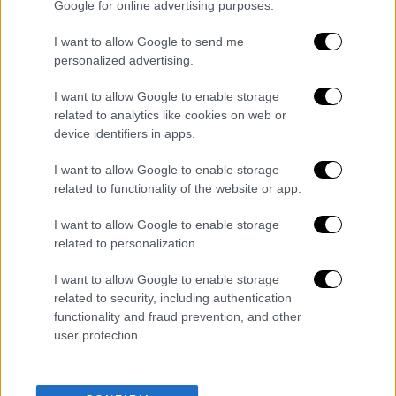
Google for online advertising purposes.
«Προς την Εξοχοτάτη
Ούρσουλα φον ντερ Λάιεν
I want to allow Google to send me
Πρόεδρο της Ευρωπαϊκής Επιτροπής
personalized advertising.
Βρυξέλλες
I want to allow Google to enable storage
Αξιότιμη Κυρία Πρόεδρε,
related to analytics like cookies on web or
device identifiers in apps.
Είναι μεγάλη τιμή για μένα να σας αποστείλω
αυτή την επιστολή, καθώς καταδεικνύει τη
I want to allow Google to enable storage
δύναμη και τη δέσμευση της Εμπορικής μας
related to functionality of the website or app.
Σχέσης, και το γεγονός ότι
οι
Ηνωμένες
I want to allow Google to enable storage
Πολιτείες της Αμερικής
συμφώνησαν να
related to personalization.
συνεχίσουν τη συνεργασία με την Ευρωπαϊκή
Ένωση, παρά το ότι έχουμε ένα από τα
I want to allow Google to enable storage
μεγαλύτερα Εμπορικά Ελλείμματα μαζί σας.
related to security, including authentication
functionality and fraud prevention, and other
Παρ’ όλα αυτά, αποφασίσαμε να
user protection.
προχωρήσουμε, αλλά μόνο με πιο
ισορροπημένο και δίκαιο ΕΜΠΟΡΙΟ.
Συνεπώς, σας προσκαλούμε να