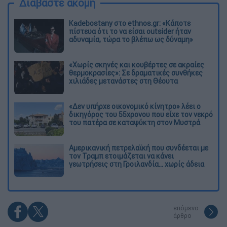
Διαβάστε ακόμη
Kadebostany στο ethnos.gr: «Κάποτε
πίστευα ότι το να είσαι outsider ήταν
αδυναμία, τώρα το βλέπω ως δύναμη»
«Χωρίς σκηνές και κουβέρτες σε ακραίες
θερμοκρασίες»: Σε δραματικές συνθήκες
χιλιάδες μετανάστες στη Θέουτα
«Δεν υπήρχε οικονομικό κίνητρο» λέει ο
δικηγόρος του 55χρονου που είχε τον νεκρό
του πατέρα σε καταψύκτη στον Μυστρά
Αμερικανική πετρελαϊκή που συνδέεται με
τον Τραμπ ετοιμάζεται να κάνει
γεωτρήσεις στη Γροιλανδία... χωρίς άδεια
επόμενο
άρθρο