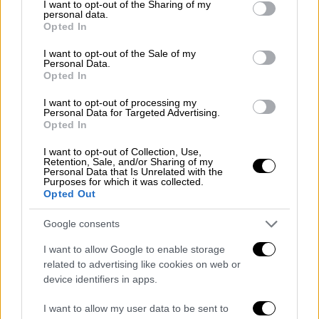
not limited to your visit or usage behaviour. You may click to
I want to opt-out of the Sharing of my
οποίων η Ια
πωνία, η Νότια Κορέα, ο Καναδάς
personal data.
grant or deny consent to Google and its third-party tags to
Opted In
και η Βραζιλία, κ
αθώς και έναν πολύ υψηλούς
use your data for below specified purposes in below Google
δασμούς της τάξης του 50% στον
consent section.
I want to opt-out of the Sale of my
Personal Data.
εισαγόμενο χαλκό.
Opted In
I want to opt-out of processing my
Personal Data for Targeted Advertising.
Opted In
I want to opt-out of Collection, Use,
Retention, Sale, and/or Sharing of my
Personal Data that Is Unrelated with the
Purposes for which it was collected.
Opted Out
Google consents
I want to allow Google to enable storage
related to advertising like cookies on web or
Η επιστολή του Λευκού Οίκου στην
device identifiers in apps.
ΕΕ
I want to allow my user data to be sent to