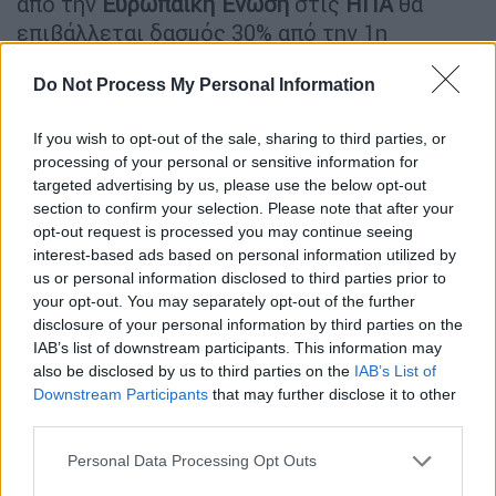
από την
Ευρωπαϊκή
Ένωση
στις
ΗΠΑ
θα
επιβάλλεται δασμός 30% από την 1η
Αυγούστου, σε μία επιστολή που αναρτήθηκε
Do Not Process My Personal Information
στην πλατφόρμα του στα μέσα κοινωνικής
δικτύωσης.
If you wish to opt-out of the sale, sharing to third parties, or
processing of your personal or sensitive information for
ΔΙΑΒΑΣΤΕ ΕΠΙΣΗΣ
targeted advertising by us, please use the below opt-out
section to confirm your selection. Please note that after your
Κόσμος
|
12.07.2025 15:38
opt-out request is processed you may continue seeing
interest-based ads based on personal information utilized by
«Νάρκες» στις διαπραγματεύσεις
us or personal information disclosed to third parties prior to
Ισραήλ-Χαμάς για κατάπαυση πυρός
your opt-out. You may separately opt-out of the further
– Τα εμπόδια και οι προβληματισμοί
disclosure of your personal information by third parties on the
IAB’s list of downstream participants. This information may
also be disclosed by us to third parties on the
IAB’s List of
Downstream Participants
that may further disclose it to other
third parties.
Το νέο κύμα δασμών ήρθε λίγες ημέρες
αφότου ο
Τραμπ
επέβαλε σειρά επιπλέον
Please note that this website/app uses one or more Google
Personal Data Processing Opt Outs
services and may gather and store information including but
μέτρων κατά άλλων χωρών, μεταξύ των