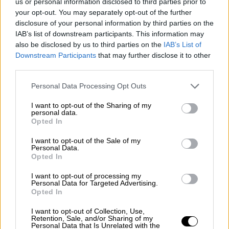
us or personal information disclosed to third parties prior to
πεθαίνουν από αναγκαστικό λιμό
your opt-out. You may separately opt-out of the further
disclosure of your personal information by third parties on the
Αν οι Παλαιστίνιοι δεν πεθαίνουν από τους
IAB’s list of downstream participants. This information may
συνεχιζόμενους βομβαρδισμούς ή τα πυρά
also be disclosed by us to third parties on the
IAB’s List of
Downstream Participants
that may further disclose it to other
του ισραηλινού στρατού,
πεθαίνουν από κάτι
third parties.
εξίσου φονικό
-τον
αναγκαστικό λιμό
και την
Please note that this website/app uses one or more Google
αφυδάτωση. Ο κόσμος έχει εγκλωβιστεί σε
Personal Data Processing Opt Outs
services and may gather and store information including but
συνθήκες που ξεπερνούν κάθε ανθρώπινο
not limited to your visit or usage behaviour. You may click to
I want to opt-out of the Sharing of my
όριο, όπως μεταδίδει δημοσιογράφος του Al
personal data.
grant or deny consent to Google and its third-party tags to
Opted In
Jazeera που βρίσκεται στη Γάζα.
use your data for below specified purposes in below Google
consent section.
I want to opt-out of the Sale of my
Personal Data.
Πεινούν. Διψούν. Δεν έχουν φάει σωστά εδώ
Opted In
και
μέρες
. Οι οργανισμοί τους στερούνται
I want to opt-out of processing my
βασικά συστατικά -υδατάνθρακες,
Personal Data for Targeted Advertising.
πρωτεΐνες, βιταμίνες. Και παρόλα αυτά,
Opted In
ξεκινούν ένα εξαιρετικά επικίνδυνο και
I want to opt-out of Collection, Use,
εξαντλητικό ταξίδι για να σταθούν σε ουρές
Retention, Sale, and/or Sharing of my
Personal Data that Is Unrelated with the