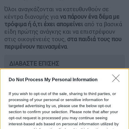
Όλοι αναγκάζονται να κατευθυνθούν σε
κέντρα διανομής για
να πάρουν ένα δέμα με
τρόφιμα ή ό,τι έχει απομείνει
από τα βασικά
είδη πρώτης ανάγκης και να επιστρέψουν
στις οικογένειές τους,
στα παιδιά τους που
περιμένουν πεινασμένα
.
ΔΙΑΒΑΣΤΕ ΕΠΙΣΗΣ
Κόσμος
|
16.07.2025 12:57
Do Not Process My Personal Information
Ισραηλινή αεροπορική επιδρομή στο
αρχηγείο του συριακού στρατού στη
If you wish to opt-out of the sale, sharing to third parties, or
Δαμασκό
processing of your personal or sensitive information for
targeted advertising by us, please use the below opt-out
section to confirm your selection. Please note that after your
opt-out request is processed you may continue seeing
interest-based ads based on personal information utilized by
Αν δεν πεθάνουν από βόμβα,