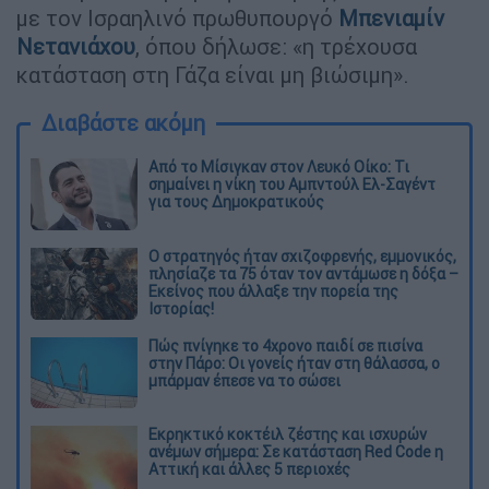
με τον Ισραηλινό πρωθυπουργό
Μπενιαμίν
Νετανιάχου
, όπου δήλωσε: «η τρέχουσα
κατάσταση στη Γάζα είναι μη βιώσιμη».
Διαβάστε ακόμη
Από το Μίσιγκαν στον Λευκό Οίκο: Τι
σημαίνει η νίκη του Αμπντούλ Ελ-Σαγέντ
για τους Δημοκρατικούς
O στρατηγός ήταν σχιζοφρενής, εμμονικός,
πλησίαζε τα 75 όταν τον αντάμωσε η δόξα –
Εκείνος που άλλαξε την πορεία της
Ιστορίας!
Πώς πνίγηκε το 4χρονο παιδί σε πισίνα
στην Πάρο: Οι γονείς ήταν στη θάλασσα, ο
μπάρμαν έπεσε να το σώσει
Εκρηκτικό κοκτέιλ ζέστης και ισχυρών
ανέμων σήμερα: Σε κατάσταση Red Code η
Αττική και άλλες 5 περιοχές