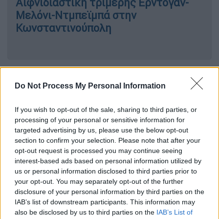
Αιφνιδιαστική τριμερής Ερντογάν-
Μελόνι-Ντμπεϊμπά στην
Κωνσταντινούπολη
Σύμφωνα με τουρκικά ΜΜΕ, η
Τζόρτζια
Do Not Process My Personal Information
Μελόνι θα συναντηθεί σήμερα στις 13:30 με
τον Τούρκο πρόεδρο
Ρετζέπ Ταγίπ Ερντογάν
If you wish to opt-out of the sale, sharing to third parties, or
στο παλάτι Ντολμάμπαχτσέ στην
processing of your personal or sensitive information for
Κωνσταντινούπολη, σε μια αιφνιδιαστική
targeted advertising by us, please use the below opt-out
συνάντηση κορυφής που φέρνει στο ίδιο
section to confirm your selection. Please note that after your
τραπέζι την Τουρκία, την Ιταλία και τη Λιβύη,
opt-out request is processed you may continue seeing
interest-based ads based on personal information utilized by
με τον Λίβυο πρωθυπουργό Αμπντούλχαμίντ
us or personal information disclosed to third parties prior to
Ντμπεϊμπά να συμπληρώνει το τριμερές
your opt-out. You may separately opt-out of the further
σχήμα.
disclosure of your personal information by third parties on the
IAB’s list of downstream participants. This information may
Στο επίκεντρο της συνόδου θα τεθούν
also be disclosed by us to third parties on the
IAB’s List of