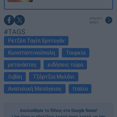
επόμενο
άρθρο
#TAGS
Ρετζέπ Ταγίπ Ερντογάν
Κωνσταντινούπολη
Τουρκία
μετανάστες
ειδήσεις τώρα
Λιβύη
Τζόρτζια Μελόνι
Ανατολική Μεσόγειος
Ιταλία
Ακολούθησε το Έθνος στο Google News!
Live όλες οι εξελίξεις λεπτό προς λεπτό, με την