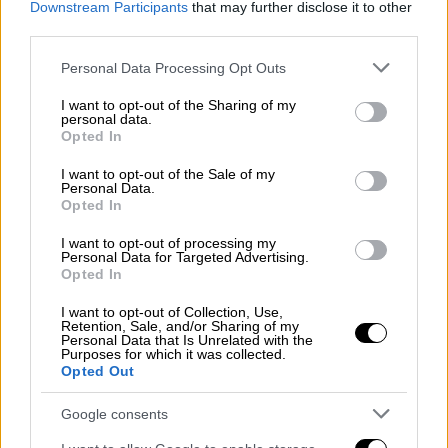
ζητήματα που αφορούν άμεσα τη Μεσόγειο:
Downstream Participants
that may further disclose it to other
third parties.
«
το ρόλο της
Τουρκίας
στη διαχείριση της
μετανάστευσης,
την εμβάθυνση της
Please note that this website/app uses one or more Google
Personal Data Processing Opt Outs
αμυντικής και βιομηχανικής συνεργασίας
services and may gather and store information including but
not limited to your visit or usage behaviour. You may click to
I want to opt-out of the Sharing of my
μεταξύ των δύο χωρών (ιδίως την παραγωγή
personal data.
grant or deny consent to Google and its third-party tags to
μη επανδρωμένων αεροσκαφών) και τη
Opted In
use your data for below specified purposes in below Google
διαδικασία διπλωματικής εξισορρόπησης
consent section.
I want to opt-out of the Sale of my
της Άγκυρας στις κρίσεις στη Συρία και τη
Personal Data.
Opted In
Γάζα», όπως αναφέρουν τουρκικά ΜΜΕ.
I want to opt-out of processing my
Από τη Ρώμη στο Βόσπορο: Η
Personal Data for Targeted Advertising.
Opted In
διπλωματία της συνέχειας
I want to opt-out of Collection, Use,
Η
πρωθυπουργός της Ιταλίας, Τζόρτζια
Retention, Sale, and/or Sharing of my
Personal Data that Is Unrelated with the
Μελόνι
χθες επισκέφθηκε την
Τυνησία,
αλλά
Purposes for which it was collected.
Opted Out
η συνάντηση στην Κωνσταντινούπολη
προβάλλεται ως συνέχεια της
Google consents
Διακυβερνητικής Συνόδου Τουρκίας–Ιταλίας