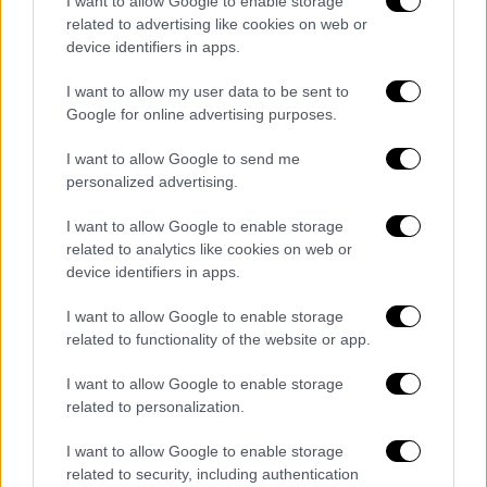
I want to allow Google to enable storage
που πραγματοποιήθηκε στη Ρώμη τον
related to advertising like cookies on web or
Απρίλιο, κατά την οποία υπεγράφησαν
device identifiers in apps.
συμφωνίες σε οικονομία, ασφάλεια και
I want to allow my user data to be sent to
τεχνολογία. Η νέα αυτή επαφή
Google for online advertising purposes.
«αντικατοπτρίζει τη συνέχεια αυτών των
επαφών και τη βούληση των μερών να
I want to allow Google to send me
ενισχύσουν τον διάλογο», αναφέρουν τα
personalized advertising.
τουρκικά ΜΜΕ, επιβεβαιώνοντας τη
I want to allow Google to enable storage
στρατηγική προσέγγιση Άγκυρας και Ρώμης.
related to analytics like cookies on web or
device identifiers in apps.
Η
Άγκυρα βλέπει την
Ιταλία
ως βασικό κρίκο
στην ανάσχεση της παράτυπης
I want to allow Google to enable storage
μετανάστευσης. Η Ρώμη, από την πλευρά
related to functionality of the website or app.
της, επιδιώκει να διασφαλίσει ρόλο στις
I want to allow Google to enable storage
εξελίξεις στη Λιβύη, τόσο σε επίπεδο
related to personalization.
πολιτικής συνέργειας, όσο και στον έλεγχο
των προσφυγικών ροών, που εσχάτως έχουν
I want to allow Google to enable storage
related to security, including authentication
ενταθεί.