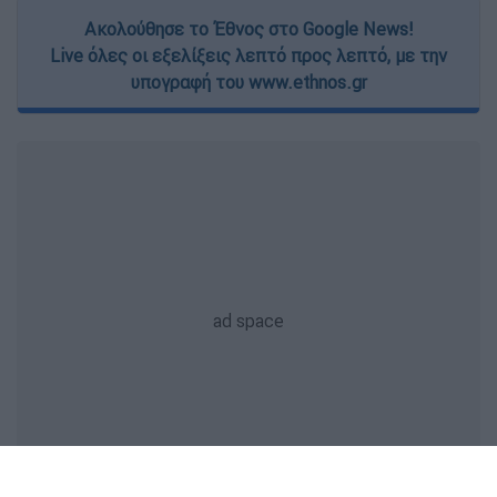
Ακολούθησε το Έθνος στο Google News!
Live όλες οι εξελίξεις λεπτό προς λεπτό, με την
υπογραφή του www.ethnos.gr