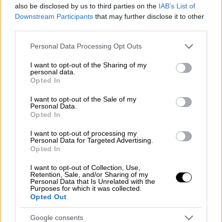
Πήγε να την απαγάγει έξω από
also be disclosed by us to third parties on the
IAB’s List of
σούπερ μάρκετ - «Θα σου κόψω τον
Downstream Participants
that may further disclose it to other
λαιμό»
third parties.
Please note that this website/app uses one or more Google
Personal Data Processing Opt Outs
services and may gather and store information including but
not limited to your visit or usage behaviour. You may click to
I want to opt-out of the Sharing of my
personal data.
Η κάμερα ασφαλείας, στις
18 Ιουλίου,
grant or deny consent to Google and its third-party tags to
Opted In
κατέγραψε τον
26χρονο Andres Caceres
use your data for below specified purposes in below Google
consent section.
Jaldin,
στο εμπορικό κέντρο Fair Oaks, να
I want to opt-out of the Sale of my
Personal Data.
αρπάζει το μικρό κορίτσι
και να
Opted In
απομακρύνεται. Το υλικό έδωσε στη
I want to opt-out of processing my
δημοσιότητα το γραφείο του σερίφη της
Personal Data for Targeted Advertising.
Opted In
κομητείας Fairfax.
I want to opt-out of Collection, Use,
Ισχυρίστηκε πως προσπαθούσε να
Retention, Sale, and/or Sharing of my
Personal Data that Is Unrelated with the
βοηθήσει το κοριτσάκι
Purposes for which it was collected.
Opted Out
Το παιδί διέφυγε της προσοχής του πατέρα
Google consents
του. Ο τελευταίος, κάλεσε τη σύζυγό του, η