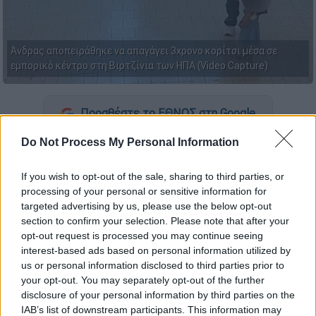
Άνδρας αποπειράθηκε να απαγάγει 3χρονο κορίτσι μέσα σε
εμπορικό κέντρο στη Βιρτζίνια των ΗΠΑ (Video Capture)
Προσθέστε το ΕΘΝΟΣ στη Google
Do Not Process My Personal Information
Σε σοκαριστικό βίντεο από
εμπορικό κέντρο
της
Βιρτζίνια
των
ΗΠΑ
καταγράφηκε
If you wish to opt-out of the sale, sharing to third parties, or
26χρονος άνδρας να
επιχειρεί να απαγάγει
processing of your personal or sensitive information for
3χρονο κορίτσι.
targeted advertising by us, please use the below opt-out
section to confirm your selection. Please note that after your
opt-out request is processed you may continue seeing
ΔΙΑΒΑΣΤΕ ΕΠΙΣΗΣ
interest-based ads based on personal information utilized by
us or personal information disclosed to third parties prior to
Κόσμος
|
06.09.2024 12:35
your opt-out. You may separately opt-out of the further
disclosure of your personal information by third parties on the
Τρόμος για γυναίκα στη Φλόριντα:
IAB’s list of downstream participants. This information may