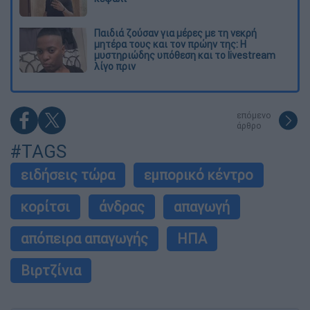
Παιδιά ζούσαν για μέρες με τη νεκρή
μητέρα τους και τον πρώην της: Η
μυστηριώδης υπόθεση και το livestream
λίγο πριν
επόμενο
άρθρο
#TAGS
ειδήσεις τώρα
εμπορικό κέντρο
κορίτσι
άνδρας
απαγωγή
απόπειρα απαγωγής
ΗΠΑ
Βιρτζίνια