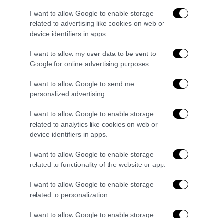
οποία εκείνη την ώρα ψώνιζε, ωστόσο
I want to allow Google to enable storage
εντόπισε τον Jaldin να
κουβαλά το μικρό
related to advertising like cookies on web or
device identifiers in apps.
κορίτσι στον δεύτερο όροφο του
καταστήματος.
Ο 26χρονος
δεν έφερε
I want to allow my user data to be sent to
αντίσταση και παρέδωσε το παιδί.
Google for online advertising purposes.
Ισχυρίστηκε πως
προσπαθούσε απλώς να
I want to allow Google to send me
βοηθήσει το κοριτσάκι
να βρει τους γονείς
personalized advertising.
του. Διέφυγε από το εμπορικό κέντρο με
αυτοκίνητο που είχε κλέψει από τοπικό
I want to allow Google to enable storage
συνεργείο το οποίο και εντοπίστηκε λίγο
related to analytics like cookies on web or
device identifiers in apps.
αργότερα από την αστυνομία σε ξενοδοχείο.
Ο άνδρας συνελήφθη.
Ο κατηγορούμενος,
I want to allow Google to enable storage
σύμφωνα με δικαστικά έγγραφα, έχει
related to functionality of the website or app.
ιστορικό ενδοοικογενειακής βίας
I want to allow Google to enable storage
related to personalization.
I want to allow Google to enable storage