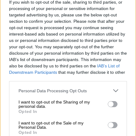
If you wish to opt-out of the sale, sharing to third parties, or
processing of your personal or sensitive information for
Ο Τραμπ αυξάνει την πίεση στον Πούτιν (ΑP)
targeted advertising by us, please use the below opt-out
section to confirm your selection. Please note that after your
opt-out request is processed you may continue seeing
Προσθέστε το ΕΘΝΟΣ στη Google
interest-based ads based on personal information utilized by
us or personal information disclosed to third parties prior to
your opt-out. You may separately opt-out of the further
Συνάντηση με τον
Βλαντίμιρ Πούτιν
disclosure of your personal information by third parties on the
σχεδιάζει ο
Ντόναλντ Τραμπ
, σύμφωνα με τα
IAB’s list of downstream participants. This information may
όσα επικαλούνται σε δημοσίευμά τους οι
also be disclosed by us to third parties on the
IAB’s List of
Downstream Participants
that may further disclose it to other
New York Times
.
third parties.
Please note that this website/app uses one or more Google
Personal Data Processing Opt Outs
ΔΙΑΒΑΣΤΕ ΕΠΙΣΗΣ
services and may gather and store information including but
not limited to your visit or usage behaviour. You may click to
I want to opt-out of the Sharing of my
Κόσμος
|
06.08.2025 22:05
personal data.
grant or deny consent to Google and its third-party tags to
Opted In
Ζελένσκι μετά τη συνάντηση Πούτιν
use your data for below specified purposes in below Google
– Γουίτκοφ: « Η Ρωσία κλίνει προς
consent section.
I want to opt-out of the Sale of my
Personal Data.
εκεχειρία»
Opted In