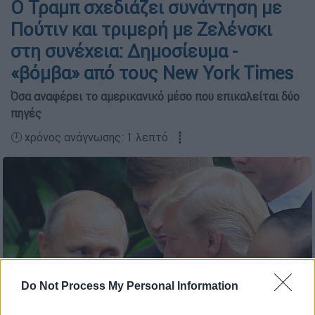
Ο Τραμπ σχεδιάζει συνάντηση με
Πούτιν και τριμερή με Ζελένσκι
στη συνέχεια: Δημοσίευμα -
«βόμβα» από τους New York Times
Όσα αναφέρει το αμερικανικό μέσο που επικαλείται δύο
πηγές
🕛 χρόνος ανάγνωσης: 1 λεπτό ┋
Do Not Process My Personal Information