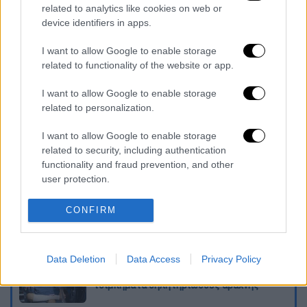
επισημαίνουν ότι, ο
Ντόναλντ Τραμπ, έχει
related to analytics like cookies on web or
ενημερώσει
σχετικά με το σχέδιο του και
device identifiers in apps.
τους ευρωπαίους ομολόγους του.
I want to allow Google to enable storage
Διαβάστε ακόμη
related to functionality of the website or app.
I want to allow Google to enable storage
«Δεν υπήρξε τεχνικό πρόβλημα»: Τι
κατέθεσαν οι δύο τραυματίες από τη
related to personalization.
σύγκρουση των ελικοπτέρων στη Ψάθα
I want to allow Google to enable storage
related to security, including authentication
Μακελειό στη Βόρεια Καρολίνα ύστερα από
πυροβολισμούς: Νεκροί και τραυματίες
functionality and fraud prevention, and other
user protection.
«Θα σκοτώσουμε τον γιο σου»: Ήρθαν οι
CONFIRM
τηλεφωνικές απάτες με AI deepfake - Πώς
να προστατευτείτε
Data Deletion
Data Access
Privacy Policy
«Μου έδωσαν έναν μήνα ζωής»: Η
συγκλονιστική ιστορία μητέρας μετά από
τσιμπήματα δηλητηριώδους αράχνης