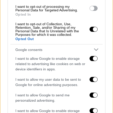
I want to opt-out of processing my
Personal Data for Targeted Advertising.
Opted In
Πιθανώς και την επόμενη εβδομάδα
I want to opt-out of Collection, Use,
το κρίσιμο τετ- α- τετ
Retention, Sale, and/or Sharing of my
Personal Data that Is Unrelated with the
Purposes for which it was collected.
Σύμφωνα με το αμερικανικό μέσο, το οποίο
Opted Out
επικαλείται δύο πηγές
που γνωρίζουν το
ζήτημα, το τετ -α- τετ των δύο προέδρων
Google consents
ΗΠΑ
και
Ρωσίας
πιθανώς θα
I want to allow Google to enable storage
πραγματοποιηθεί την επόμενη εβδομάδα. Ο
related to advertising like cookies on web or
Αμερικανός πρόεδρος, στη συνέχεια, έχει
device identifiers in apps.
βάλει στόχο να διοργανώσει
τριμερή
I want to allow my user data to be sent to
συνάντηση με την συμμετοχή Πούτιν, αλλά
Google for online advertising purposes.
και του Ουκρανού ομόλογού του,
Βολοντίμιρ
I want to allow Google to send me
Ζελένσκι.
personalized advertising.
Στο δημοσίευμά τους, οι New York Times,
I want to allow Google to enable storage