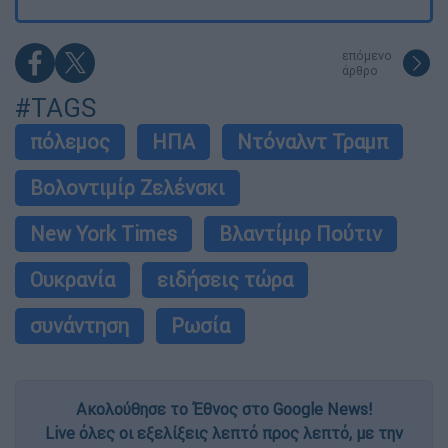
επόμενο
άρθρο
#TAGS
πόλεμος
ΗΠΑ
Ντόναλντ Τραμπ
Βολοντιμίρ Ζελένσκι
New York Times
Βλαντίμιρ Πούτιν
Ουκρανία
ειδήσεις τώρα
συνάντηση
Ρωσία
Ακολούθησε το Έθνος στο Google News!
Live όλες οι εξελίξεις λεπτό προς λεπτό, με την