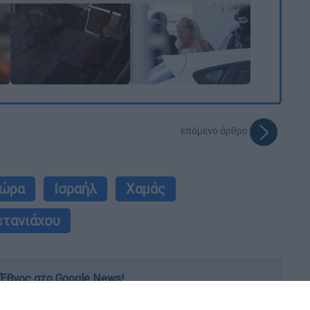
επόμενο άρθρο
τώρα
Ισραήλ
Χαμάς
ετανιάχου
Έθνος στο Google News!
 λεπτό, με την υπογραφή του www.ethnos.gr