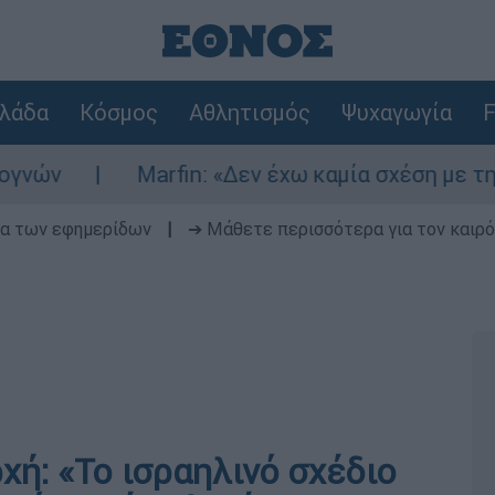
λάδα
Κόσμος
Αθλητισμός
Ψυχαγωγία
F
Marfin: «Δεν έχω καμία σχέση με την επίθε
δα των εφημερίδων
|
➔ Μάθετε περισσότερα για τον καιρό
χή: «Το ισραηλινό σχέδιο