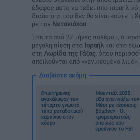
έδαφος αυτό να τεθεί υπό ισραηλινό 
διοίκηση» που δεν θα είναι «ούτε η
Χ
με τον
Νετανιάχου
.
Έπειτα από 22 μήνες πολέμου, ο Ισρ
μεγάλη πίεση στο
Ισραήλ
και στο εξω
στη
Λωρίδα της Γάζας
, όπου περισσό
απειλούνται από «γενικευμένο λιμό»
Διαβάστε ακόμη
Επιστήμονες
Μουντιάλ 2026:
ανακάλυψαν τον
«Θα ανατινάξω τον
τέταρτο γνωστό
Μέσι με τέσσερις
τύπο μεταδοτικού
βόμβες» - Οι
καρκίνου στον
τρομοκρατικές
κόσμο
απειλές που
ερεύνησε το FBI