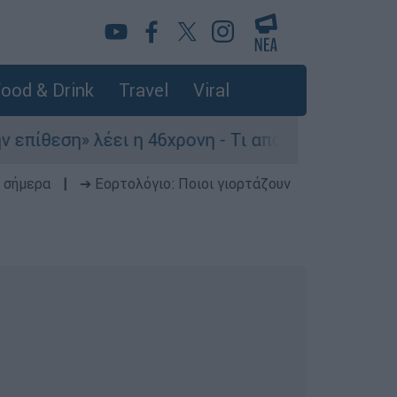
ood & Drink
Travel
Viral
ση» λέει η 46χρονη - Τι αποκάλυψε στους αστυνο
 σήμερα
|
➔ Εορτολόγιο: Ποιοι γιορτάζουν