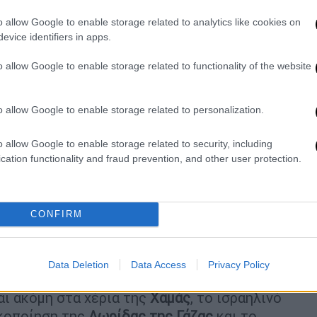
τική Όχθη
. Χωρίς αυτήν, δεν θα υπάρξει
o allow Google to enable storage related to analytics like cookies on
κπρόσωπος της προεδρίας.
evice identifiers in apps.
 «το Συμβούλιο Ασφαλείας του
ΟΗΕ
να
o allow Google to enable storage related to functionality of the website
 σταματήσει τις επιθέσεις του και να
 στη
Γάζα
. Κάλεσε επίσης την αμερικανική
o allow Google to enable storage related to personalization.
της εμποδίζοντας το Ισραήλ να επεκτείνει
ομοκρατία των εποίκων στη Δυτική Όχθη».
o allow Google to enable storage related to security, including
cation functionality and fraud prevention, and other user protection.
ουργού
Νετανιάχου
ενέκρινε τη νύχτα της
ση στρατιωτικών επιχειρήσεων κατά της
βλέπει την κατοχή της πόλης της
Γάζας
.
CONFIRM
οκάλεσε διεθνή κατακραυγή. Το
Συμβούλιο
άκτως σήμερα για το θέμα αυτό.
Data Deletion
Data Access
Privacy Policy
και την επιστροφή «όλων των ομήρων,
ι ακόμη στα χέρια της
Χαμάς
, το ισραηλινό
κοποίηση της
Λωρίδας της Γάζας
και το