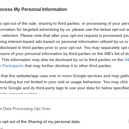
ocess My Personal Information
to opt-out of the sale, sharing to third parties, or processing of your per
formation for targeted advertising by us, please use the below opt-out s
r selection. Please note that after your opt-out request is processed y
eing interest-based ads based on personal information utilized by us or
disclosed to third parties prior to your opt-out. You may separately opt-
losure of your personal information by third parties on the IAB’s list of
. This information may also be disclosed by us to third parties on the
IA
 το ΕΘΝΟΣ στη Google
Participants
that may further disclose it to other third parties.
χου
για πλήρη κατάληψη της
Λωρίδας της
 that this website/app uses one or more Google services and may gath
including but not limited to your visit or usage behaviour. You may click 
ση στη
Μέση Ανατολή
, με την
Παλαιστινιακή
 to Google and its third-party tags to use your data for below specifi
μακώνει τη στάση του και απειλεί την
ogle consent section.
l Data Processing Opt Outs
o opt-out of the Sharing of my personal data.
In