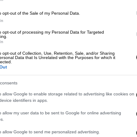
λλάδα: Κινητοποιήσεις σε κάθε νησί
o opt-out of the Sale of my Personal Data.
10 Αυγούστου
In
to opt-out of processing my Personal Data for Targeted
ing.
In
ες περιλαμβάνονται η ανακατάληψη της
 της
Δυτικής Όχθης
και η ιουδαιοποίηση της
o opt-out of Collection, Use, Retention, Sale, and/or Sharing
ersonal Data that Is Unrelated with the Purposes for which it
όρτες στην
ασφάλεια
και τη σταθερότητα
lected.
Out
γκόσμιο επίπεδο», δήλωσε σε ανακοίνωση ο
οεδρίας
Ναμπίλ Αμπού Ρουντέινα
.
consents
ψη από το
Ισραήλ
των διεθνών επικρίσεων
o allow Google to enable storage related to advertising like cookies on
γκόσμιες δυνάμεις σε σχέση με την
evice identifiers in apps.
αιστινιακού λαού», χαρακτηρίζοντας τις
υ πρόκληση όπως και πρόκληση στη διεθνή
o allow my user data to be sent to Google for online advertising
s.
to allow Google to send me personalized advertising.
στο μέρος του
Κράτους της
Παλαιστίνης
,