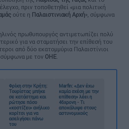
έλεγχο, πριν τοποθετηθεί «μια πολιτική
αμάς
ούτε η
Παλαιστινιακή Αρχή
», σύμφωνα
αηλινός πρωθυπουργός αντιμετωπίζει πολύ
τερικό για να σταματήσει την επίθεσή του
τεροι από δύο εκατομμύρια Παλαιστίνιοι
, σύμφωνα με τον
ΟΗΕ
.
Φρίκη στην Κρήτη:
Marfin: «Δεν έχω
Τουρίστας μπήκε
καμία σχέση με την
σε κατάστημα και
επίθεση» λέει η
ρώτησε πόσο
46χρονη - Τι
«κοστίζει» ανήλικο
αποκάλυψε στους
κορίτσι για να
αστυνομικούς
ασελγήσει πάνω
του