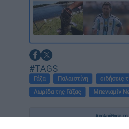
#TAGS
Γάζα
Παλαιστίνη
ειδήσεις 
Λωρίδα της Γάζας
Μπενιαμίν Ν
Ακολούθησε το 
Live όλες οι εξελίξεις λεπτό προς