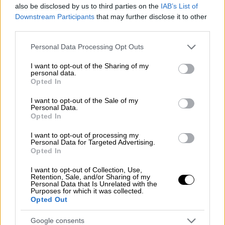
Κόσμος
|
14.08.2025 18:08
also be disclosed by us to third parties on the
IAB’s List of
Downstream Participants
that may further disclose it to other
Times of Israel: Ο δήμος της
third parties.
Ιερουσαλήμ «πάγωσε» τους
τραπεζικούς λογαριασμούς του
Please note that this website/app uses one or more Google
Personal Data Processing Opt Outs
services and may gather and store information including but
Ελληνορθόδοξου Πατριαρχείου
not limited to your visit or usage behaviour. You may click to
I want to opt-out of the Sharing of my
personal data.
grant or deny consent to Google and its third-party tags to
Opted In
use your data for below specified purposes in below Google
consent section.
I want to opt-out of the Sale of my
Κάτοικοι δήλωσαν στο Γαλλικό Πρακτορείο
Personal Data.
Opted In
ότι άκουσαν εκρήξεις στη δυτική
περιφέρεια της
πόλης Ιντλίμπ
, η έδρα της
I want to opt-out of processing my
Personal Data for Targeted Advertising.
ομώνυμης επαρχίας στη
βορειοδυτική Συρία
.
Opted In
Το SANA έκανε λόγο για τουλάχιστον
I want to opt-out of Collection, Use,
Retention, Sale, and/or Sharing of my
"τέσσερις νεκρούς και πέντε τραυματίες
Personal Data that Is Unrelated with the
Purposes for which it was collected.
από έκρηξη άγνωστης προέλευσης στα
Opted Out
περίχωρα της πόλης Ιντλίμπ". Η κρατική
τηλεόραση μετέδωσε αρχικά έναν
Google consents