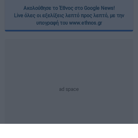
Ακολούθησε το Έθνος στο Google News!
Live όλες οι εξελίξεις λεπτό προς λεπτό, με την
υπογραφή του www.ethnos.gr