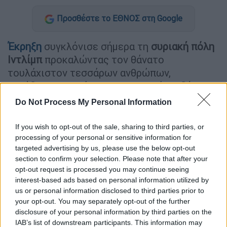
Προσθέστε το ΕΘΝΟΣ στη Google
Έκρηξη
συγκλόνισε σήμερα τη
συριακή πόλη
Ιντλίμπ
προκαλώντας τον θάνατο
τουλάχιστον τεσσάρων ανθρώπων,
μετέδωσε το επίσημο πρακτορείο ειδήσεων
SANA
χωρίς να διευκρινίσει τα
αίτια
.
Do Not Process My Personal Information
If you wish to opt-out of the sale, sharing to third parties, or
ΔΙΑΒΑΣΤΕ ΕΠΙΣΗΣ
processing of your personal or sensitive information for
targeted advertising by us, please use the below opt-out
Κόσμος
|
14.08.2025 16:32
section to confirm your selection. Please note that after your
Πούτιν πριν την Αλάσκα: Οι ΗΠΑ
opt-out request is processed you may continue seeing
καταβάλλουν ειλικρινείς και
interest-based ads based on personal information utilized by
ενεργητικές προσπάθειες για
us or personal information disclosed to third parties prior to
your opt-out. You may separately opt-out of the further
τερματισμό του πολέμου
disclosure of your personal information by third parties on the
IAB’s list of downstream participants. This information may