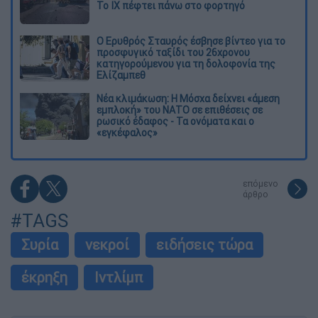
Το ΙΧ πέφτει πάνω στο φορτηγό
Ο Ερυθρός Σταυρός έσβησε βίντεο για το
προσφυγικό ταξίδι του 26χρονου
κατηγορούμενου για τη δολοφονία της
Ελίζαμπεθ
Νέα κλιμάκωση: Η Μόσχα δείχνει «άμεση
εμπλοκή» του ΝΑΤΟ σε επιθέσεις σε
ρωσικό έδαφος - Τα ονόματα και ο
«εγκέφαλος»
επόμενο
άρθρο
#TAGS
Συρία
νεκροί
ειδήσεις τώρα
έκρηξη
Ιντλίμπ