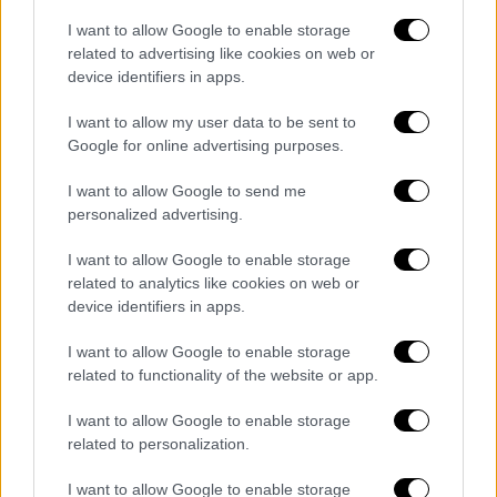
απολογισμό με δύο νεκρούς.
I want to allow Google to enable storage
related to advertising like cookies on web or
Η πολιτική προστασία δήλωσε σε
device identifiers in apps.
ανακοίνωση ότι ένα παιδί είναι μεταξύ των
νεκρών.
I want to allow my user data to be sent to
Google for online advertising purposes.
Το Συριακό Παρατηρητήριο Ανθρωπίνων
I want to allow Google to send me
Δικαιωμάτων έκανε λόγο για "ισχυρές
personalized advertising.
διαδοχικές εκρήξεις σε βάση ξένων μαχητών
που περιείχε μια αποθήκη όπλων. Μη
I want to allow Google to enable storage
επανδρωμένο αεροσκάφος πετούσε πάνω
related to analytics like cookies on web or
device identifiers in apps.
από την περιοχή" την ώρα του περιστατικού.
Το Παρατηρητήριο ανέφερε ότι
I want to allow Google to enable storage
σχηματίστηκαν πυκνές στήλες καπνού και
related to functionality of the website or app.
προκλήθηκε κλίμα πανικού στους κατοίκους.
I want to allow Google to enable storage
Εικόνες που δημοσιεύτηκαν στα μέσα
related to personalization.
κοινωνικής δικτύωσης έδειξαν ένα μεγάλο
I want to allow Google to enable storage