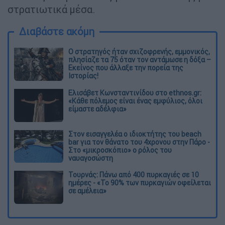
στρατιωτικά μέσα.
Διαβάστε ακόμη
O στρατηγός ήταν σχιζοφρενής, εμμονικός,
πλησίαζε τα 75 όταν τον αντάμωσε η δόξα –
Εκείνος που άλλαξε την πορεία της
Ιστορίας!
Ελισάβετ Κωνσταντινίδου στο ethnos.gr:
«Κάθε πόλεμος είναι ένας εμφύλιος, όλοι
είμαστε αδέλφια»
Στον εισαγγελέα ο ιδιοκτήτης του beach
bar για τον θάνατο του 4χρονου στην Πάρο -
Στο «μικροσκόπιο» ο ρόλος του
ναυαγοσώστη
Τουρνάς: Πάνω από 400 πυρκαγιές σε 10
ημέρες - «Το 90% των πυρκαγιών οφείλεται
σε αμέλεια»