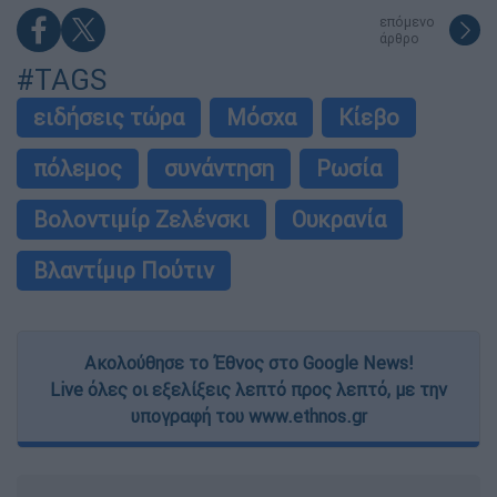
επόμενο
άρθρο
#TAGS
ειδήσεις τώρα
Μόσχα
Κίεβο
πόλεμος
συνάντηση
Ρωσία
Βολοντιμίρ Ζελένσκι
Ουκρανία
Βλαντίμιρ Πούτιν
Ακολούθησε το Έθνος στο Google News!
Live όλες οι εξελίξεις λεπτό προς λεπτό, με την
υπογραφή του www.ethnos.gr