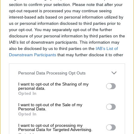
section to confirm your selection. Please note that after your
ετοιμότητά τους να φιλοξενήσουν μια
opt-out request is processed you may continue seeing
τέτοια συνάντηση.
interest-based ads based on personal information utilized by
us or personal information disclosed to third parties prior to
your opt-out. You may separately opt-out of the further
ΔΙΑΒΑΣΤΕ ΕΠΙΣΗΣ
disclosure of your personal information by third parties on the
IAB’s list of downstream participants. This information may
Κόσμος
|
03.09.2025 16:26
also be disclosed by us to third parties on the
IAB’s List of
Κιμ Γιονγκ Ουν: Καθάρισαν το DNA
Downstream Participants
that may further disclose it to other
του μετά την συνάντηση με Πούτιν -
third parties.
Το βίντεο που κάνει τον γύρο του
Please note that this website/app uses one or more Google
Personal Data Processing Opt Outs
κόσμου
services and may gather and store information including but
not limited to your visit or usage behaviour. You may click to
I want to opt-out of the Sharing of my
personal data.
grant or deny consent to Google and its third-party tags to
Κόσμος
|
03.09.2025 16:55
Opted In
use your data for below specified purposes in below Google
Γενοκτονία στη Γάζα: 21.000 παιδιά
consent section.
I want to opt-out of the Sale of my
έχουν καταστεί ανάπηρα από τις
Personal Data.
Opted In
φονικές επιθέσεις του Ισραήλ - Η
ανακοίνωση του ΟΗΕ
I want to opt-out of processing my
Personal Data for Targeted Advertising.