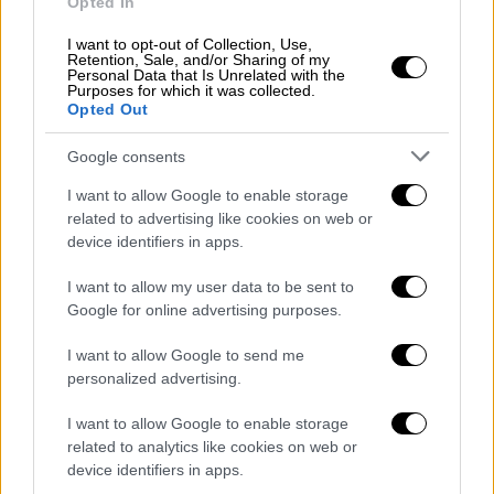
Opted In
I want to opt-out of Collection, Use,
Retention, Sale, and/or Sharing of my
«Αυτές είναι σοβαρές προτάσεις και ο
Personal Data that Is Unrelated with the
Purposes for which it was collected.
πρόεδρος
Ζελένσκι
είναι έτοιμος για
Opted Out
παρόμοιες συναντήσεις ανά πάσα στιγμή»,
Google consents
τόνισε σε ανάρτησή του, προσθέτοντας: «Ο
Πούτιν
συνεχίζει να τα βάζει με τους πάντες
I want to allow Google to enable storage
κάνοντας εν γνώσει του απαράδεκτες
related to advertising like cookies on web or
device identifiers in apps.
προτάσεις».
I want to allow my user data to be sent to
Η πρόταση Πούτιν από την Κίνα
Google for online advertising purposes.
Νωρίτερα, ο Ρώσος πρόεδρος δήλωσε ότι
I want to allow Google to send me
δεν αποκλείει μια συνάντηση με τον
personalized advertising.
Ζελένσκι
, αρκεί αυτή να είναι «καλά
προετοιμασμένη» και να έχει «νόημα». «Ποτέ
I want to allow Google to enable storage
related to analytics like cookies on web or
δεν έχω αρνηθεί μια τέτοια πιθανότητα,
device identifiers in apps.
εφόσον οδηγεί σε θετικά αποτελέσματα»,