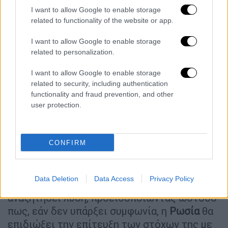
ανέφερε χαρακτηριστικά.
I want to allow Google to enable storage
related to functionality of the website or app.
Παράλληλα, αποκάλυψε ότι το ζήτημα
I want to allow Google to enable storage
τέθηκε και στη συζήτησή του με τον
related to personalization.
Ντόναλντ Τραμπ
, σημειώνοντας:
«Ο
Ντόναλντ με ρώτησε αν είναι δυνατόν.
I want to allow Google to enable storage
Απάντησα: ας έρθει στη Μόσχα».
related to security, including authentication
functionality and fraud prevention, and other
Απαντώντας σε ερωτήσεις για την πορεία
user protection.
του πολέμου, ο
Πούτιν
υποστήριξε ότι
υπάρχει «φως στο τέλος του τούνελ» και
ότι, αν επικρατήσει η λογική, μπορεί να
CONFIRM
βρεθεί ένας αποδεκτός τρόπος τερματισμού
της σύγκρουσης. Πρόσθεσε ότι η
Data Deletion
Data Access
Privacy Policy
αμερικανική διοίκηση δείχνει διάθεση να
αναζητήσει λύση, προειδοποιώντας ωστόσο
πως, εάν δεν υπάρξει συμφωνία, η
Ρωσία
θα
επιδιώξει την επίτευξη των στόχων της με