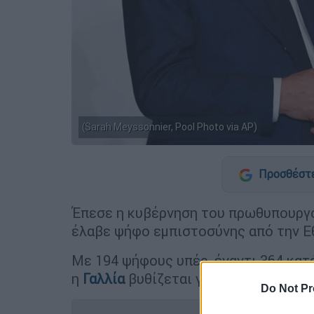
(Sarah Meyssonnier, Pool Photo via AP)
Προσθέστε
Έπεσε η κυβέρνηση του πρωθυπουρ
έλαβε ψήφο εμπιστοσύνης από την Ε
Με 194 ψήφους υπέρ, έναντι 364 κατ
η
Γαλλία
βυθίζεται για ακόμη μια φορ
Do Not Pr