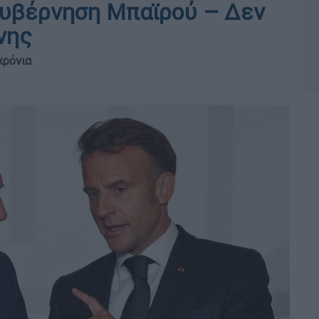
κυβέρνηση Μπαϊρού – Δεν
νης
χρόνια