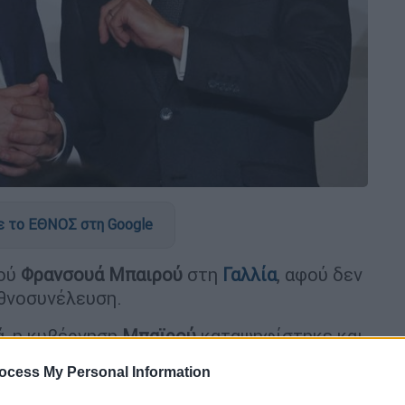
 το ΕΘΝΟΣ στη Google
γού
Φρανσουά
Μπαιρού
στη
Γαλλία
, αφού δεν
θνοσυνέλευση.
ά, η κυβέρνηση
Μπαϊρού
καταψηφίστηκε και
ά στη δίνη πολιτικής κρίσης.
ocess My Personal Information