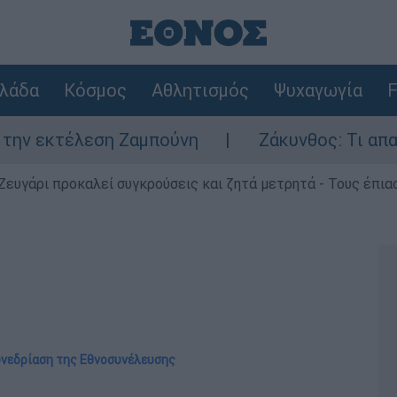
λάδα
Κόσμος
Αθλητισμός
Ψυχαγωγία
F
εση Ζαμπούνη
Ζάκυνθος: Τι απαντά η ΕΛΑΣ 
Ζευγάρι προκαλεί συγκρούσεις και ζητά μετρητά - Τους έπια
συνεδρίαση της Εθνοσυνέλευσης