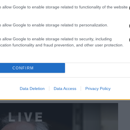
ην
κυβέρνηση
Φρανσουά Μπαϊρού
.
o allow Google to enable storage related to functionality of the website
δεν θα μπορέσουμε να δανειστούμε
οντας στο βήμα του κοινοβουλίου για να
o allow Google to enable storage related to personalization.
 του για τον προϋπολογισμό λιτότητας, που
ης χώρας, το οποίο βρίσκεται στο 114% του
o allow Google to enable storage related to security, including
οκιμασία αλήθειας».
cation functionality and fraud prevention, and other user protection.
, τέταρτου
πρωθυπουργού
που διόρισε ο
γή του το 2022 και δεύτερου από τότε που
CONFIRM
ο 2024, έπεσε. Και η
Γαλλία
, η οποία λυγίζει
ω από το βάρος του δημόσιου χρέους της,
όμματα να έχουν βγάλει τα μαχαίρια με
Data Deletion
Data Access
Privacy Policy
γές του 2027.