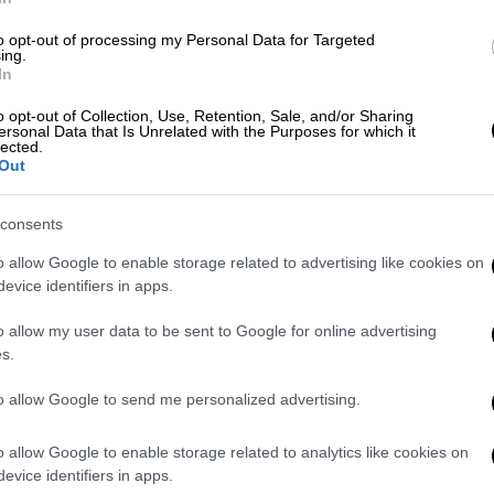
to opt-out of processing my Personal Data for Targeted
ing.
In
o opt-out of Collection, Use, Retention, Sale, and/or Sharing
ersonal Data that Is Unrelated with the Purposes for which it
video
lected.
Out
consents
o allow Google to enable storage related to advertising like cookies on
evice identifiers in apps.
o allow my user data to be sent to Google for online advertising
s.
 συνεδρίαση της Εθνοσυνέλευσης
to allow Google to send me personalized advertising.
ύ
ξεκίνησε στο γαλλικό κοινοβούλιο η
o allow Google to enable storage related to analytics like cookies on
νοσυνέλευσης
, που έκλεισε με
ψηφοφορία
evice identifiers in apps.