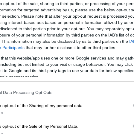
to opt-out of the sale, sharing to third parties, or processing of your per
formation for targeted advertising by us, please use the below opt-out s
r selection. Please note that after your opt-out request is processed y
ρντογάν: Πώς η Τουρκία θέλει να βγει
eing interest-based ads based on personal information utilized by us or
disclosed to third parties prior to your opt-out. You may separately opt-
πολιτικό χάρτη
losure of your personal information by third parties on the IAB’s list of
. This information may also be disclosed by us to third parties on the
IA
Participants
that may further disclose it to other third parties.
 that this website/app uses one or more Google services and may gath
 περιβάλλον του, ο
Μπαϊρού
σκοπεύει να
including but not limited to your visit or usage behaviour. You may click 
ο πρωί.
 to Google and its third-party tags to use your data for below specifi
ogle consent section.
 «κατά» και 194 «υπέρ» και 25 επέλεξαν
νέο πρωθυπουργό θέλοντας να αποφύγει τις
l Data Processing Opt Outs
o opt-out of the Sharing of my personal data.
In
o opt-out of the Sale of my Personal Data.
In