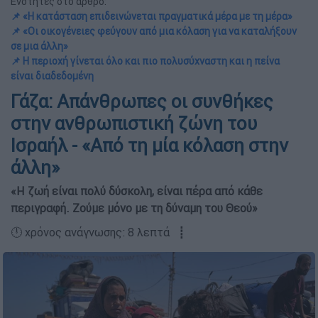
Ενότητες στο άρθρο:
📌 «Η κατάσταση επιδεινώνεται πραγματικά μέρα με τη μέρα»
📌 «Οι οικογένειες φεύγουν από μια κόλαση για να καταλήξουν
σε μια άλλη»
📌 Η περιοχή γίνεται όλο και πιο πολυσύχναστη και η πείνα
είναι διαδεδομένη
Γάζα: Aπάνθρωπες οι συνθήκες
στην ανθρωπιστική ζώνη του
Ισραήλ - «Από τη μία κόλαση στην
άλλη»
«Η ζωή είναι πολύ δύσκολη, είναι πέρα από κάθε
περιγραφή. Ζούμε μόνο με τη δύναμη του Θεού»
🕛 χρόνος ανάγνωσης: 8 λεπτά ┋