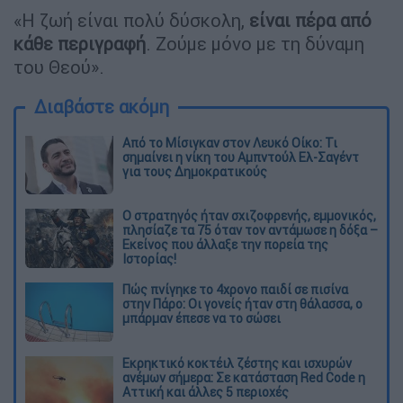
«Η ζωή είναι πολύ δύσκολη,
είναι πέρα από
κάθε περιγραφή
. Ζούμε μόνο με τη δύναμη
του Θεού».
Διαβάστε ακόμη
Από το Μίσιγκαν στον Λευκό Οίκο: Τι
σημαίνει η νίκη του Αμπντούλ Ελ-Σαγέντ
για τους Δημοκρατικούς
O στρατηγός ήταν σχιζοφρενής, εμμονικός,
πλησίαζε τα 75 όταν τον αντάμωσε η δόξα –
Εκείνος που άλλαξε την πορεία της
Ιστορίας!
Πώς πνίγηκε το 4χρονο παιδί σε πισίνα
στην Πάρο: Οι γονείς ήταν στη θάλασσα, ο
μπάρμαν έπεσε να το σώσει
Εκρηκτικό κοκτέιλ ζέστης και ισχυρών
ανέμων σήμερα: Σε κατάσταση Red Code η
Αττική και άλλες 5 περιοχές