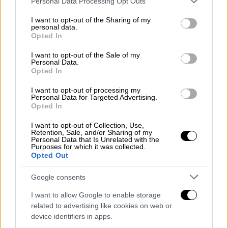
Personal Data Processing Opt Outs
services and may gather and store information including but
not limited to your visit or usage behaviour. You may click to
I want to opt-out of the Sharing of my
personal data.
grant or deny consent to Google and its third-party tags to
Opted In
use your data for below specified purposes in below Google
consent section.
I want to opt-out of the Sale of my
Personal Data.
(Μαζικές εκτοπίσεις Παλαιστινίων - BBC)
Opted In
I want to opt-out of processing my
Ο
ΟΗΕ
αναφέρει ότι περισσότεροι από δύο
Personal Data for Targeted Advertising.
εκατομμύρια Παλαιστίνιοι καλούνται τώρα
Opted In
να στριμωχτούν σε μόλις το 13% της
I want to opt-out of Collection, Use,
συνολικής έκτασης της Λωρίδας της Γάζας.
Retention, Sale, and/or Sharing of my
Personal Data that Is Unrelated with the
Purposes for which it was collected.
«Όλοι ψάχνουν για ένα «ασφαλές μέρος»
,
Opted Out
σχολίασε ο Μοχάμεντ Ισμαήλ, ένας πατέρας,
Google consents
στο BBC.
I want to allow Google to enable storage
«Πρέπει να δείτε πώς οι σκηνές είναι
related to advertising like cookies on web or
κολλημένες η μία δίπλα στην άλλη. Δεν
device identifiers in apps.