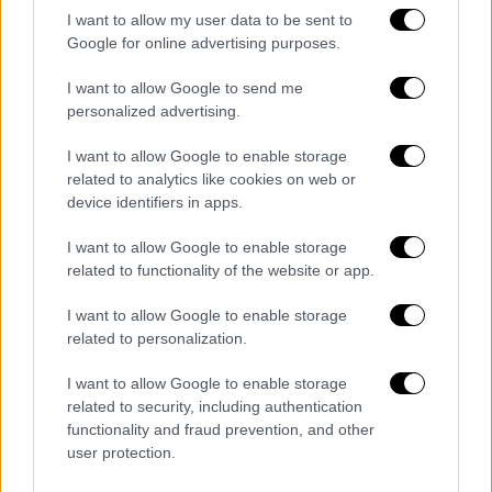
υπάρχει καθόλου χώρος μεταξύ τους.
I want to allow my user data to be sent to
Μπορείς να ακούσεις κάθε λέξη που λέει ο
Google for online advertising purposes.
γείτονάς σου στη γυναίκα και τα παιδιά του.
Όταν κάποιος πηγαίνει στην τουαλέτα,
I want to allow Google to send me
personalized advertising.
μπορείς να τον ακούσεις. Πού είναι τα
αποχετευτικά συστήματα, οι εγκαταστάσεις
I want to allow Google to enable storage
υγιεινής; Ζητάμε νερό, αλλά είναι όλα
related to analytics like cookies on web or
μάταια.
Ορκίζομαι στον Θεό ότι αυτό είναι
device identifiers in apps.
πραγματική ταλαιπωρία
».
I want to allow Google to enable storage
related to functionality of the website or app.
Το Ισραήλ κήρυξε για πρώτη φορά το al-
Mawasi «ανθρωπιστική ζώνη» όταν έδωσε
I want to allow Google to enable storage
τις αρχικές εντολές εκκένωσης για την πόλη
related to personalization.
της Γάζας και την ανατολική Khan Younis τον
I want to allow Google to enable storage
Οκτώβριο του 2023. Ο ΟΗΕ και άλλες
related to security, including authentication
οργανώσεις αρωγής δεν έχουν υιοθετήσει
functionality and fraud prevention, and other
ποτέ μια τέτοια ονομασία.
user protection.