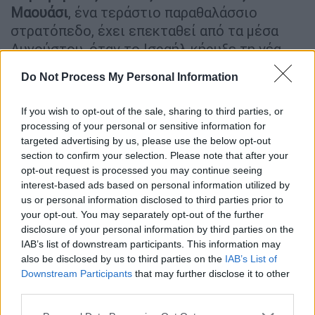
Μαουάσι
, ένα τεράστιο παραθαλάσσιο
στρατόπεδο, έχει επεκταθεί από τα μέσα
Αυγούστου, όταν το Ισραήλ κήρυξε τη νέα
του επιχείρηση για την κατάληψη της πόλης
Do Not Process My Personal Information
της Γάζας, λέγοντας ότι παραμένει το
τελευταίο οχυρό της Χαμάς.
If you wish to opt-out of the sale, sharing to third parties, or
processing of your personal or sensitive information for
targeted advertising by us, please use the below opt-out
section to confirm your selection. Please note that after your
opt-out request is processed you may continue seeing
interest-based ads based on personal information utilized by
us or personal information disclosed to third parties prior to
your opt-out. You may separately opt-out of the further
disclosure of your personal information by third parties on the
IAB’s list of downstream participants. This information may
also be disclosed by us to third parties on the
IAB’s List of
Downstream Participants
that may further disclose it to other
third parties.
Please note that this website/app uses one or more Google