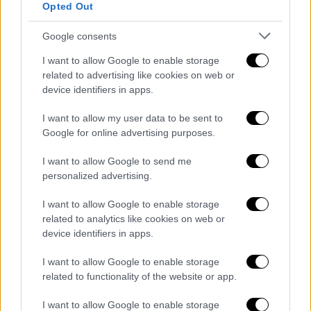
κανένα τμήμα ρήγματος που να μπορεί να
Opted Out
προκαλέσει μεγάλο σεισμό.
Δεν επηρεάζει
ούτε προκαλεί άλλα ρήγματα
».
Google consents
I want to allow Google to enable storage
Ο
νομάρχης Κωνσταντινούπολης
με τη σειρά
related to advertising like cookies on web or
του επιβεβαίωσε πως «
δεν έχουν αναφερθεί
device identifiers in apps.
ζημιές
μέχρι στιγμής στην
Κωνσταντινούπολη. Οι ομάδες μας έχουν
I want to allow my user data to be sent to
Google for online advertising purposes.
ξεκινήσει έρευνες σε όλη την πόλη. Ζητάμε
από τους πολίτες μας να μην πλησιάζουν
I want to allow Google to send me
κατασκευές που πιστεύεται ότι έχουν
personalized advertising.
υποστεί ζημιές και να ακολουθούν τις
I want to allow Google to enable storage
δηλώσεις των αρμόδιων αρχών».
related to analytics like cookies on web or
device identifiers in apps.
Διευκρίνισε ωστόσο ότι 17 άνθρωποι
έπαθαν κρίσεις πανικού, αλλά καμία ορατή
I want to allow Google to enable storage
καταστροφή εδώ και 1,5 ώρα.
related to functionality of the website or app.
I want to allow Google to enable storage
Tüm Marmara'da hissedilen