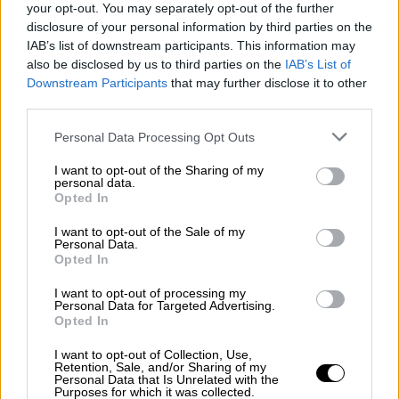
your opt-out. You may separately opt-out of the further
disclosure of your personal information by third parties on the
📍 Beşiktaş
#Canlı
: Marmara
IAB’s list of downstream participants. This information may
Denizi’nde 5 büyüklüğünde deprem
also be disclosed by us to third parties on the
IAB’s List of
meydana geldi
Downstream Participants
that may further disclose it to other
https://t.co/izYEV911fi
third parties.
Please note that this website/app uses one or more Google
Personal Data Processing Opt Outs
— AA Canlı (@AACanli)
October 2,
services and may gather and store information including but
2025
not limited to your visit or usage behaviour. You may click to
I want to opt-out of the Sharing of my
personal data.
grant or deny consent to Google and its third-party tags to
Opted In
Καθησυχασμός από σεισμολόγους και
use your data for below specified purposes in below Google
consent section.
νομαρχία
I want to opt-out of the Sale of my
Personal Data.
Opted In
Οι πρώτες εκτιμήσεις
δεν εντοπίζουν
ζημιές
και οι σεισμολόγοι είναι μέχρι
I want to opt-out of processing my
Personal Data for Targeted Advertising.
στιγμής
καθησυχαστικοί
.
Opted In
Ο Τούρκος σεισμολόγος Σουλεϊμάν Παμπάλ
I want to opt-out of Collection, Use,
Retention, Sale, and/or Sharing of my
σχολίασε πως «η περιοχή δεν περιέχει
Personal Data that Is Unrelated with the
Purposes for which it was collected.