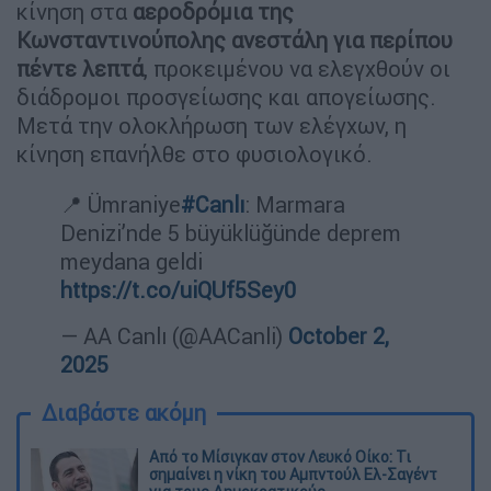
κίνηση στα
αεροδρόμια της
Κωνσταντινούπολης ανεστάλη για περίπου
πέντε λεπτά
, προκειμένου να ελεγχθούν οι
διάδρομοι προσγείωσης και απογείωσης.
Μετά την ολοκλήρωση των ελέγχων, η
κίνηση επανήλθε στο φυσιολογικό.
📍 Ümraniye
#Canlı
: Marmara
Denizi’nde 5 büyüklüğünde deprem
meydana geldi
https://t.co/uiQUf5Sey0
— AA Canlı (@AACanli)
October 2,
2025
Διαβάστε ακόμη
Από το Μίσιγκαν στον Λευκό Οίκο: Τι
σημαίνει η νίκη του Αμπντούλ Ελ-Σαγέντ