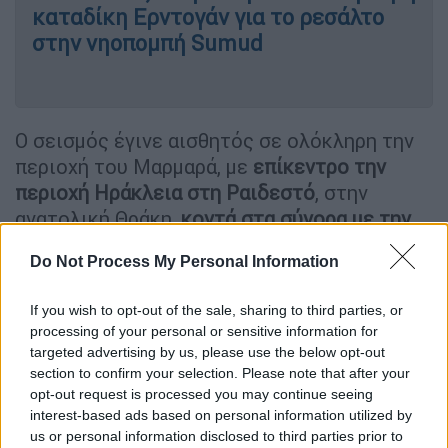
καταδίκη Ερντογάν για το ρεσάλτο
στην νηοπομπή Sumud
Ο σεισμός έγινε αισθητός σε ολόκληρη την
περιοχή του Μαρμαρά, με
επίκεντρο την
περιοχή Ηράκλεια στη Ραιδεστό
, στην
ανατολική Θράκη,
κοντά στα σύνορα με την
Ελλάδα
.
Do Not Process My Personal Information
Η AFAD ανακοίνωσε ότι «προς το παρόν
δεν
υπάρχουν ανεπιθύμητα συμβάντα
μετά τον
If you wish to opt-out of the sale, sharing to third parties, or
processing of your personal or sensitive information for
σεισμό μεγέθους 5,0 Ρίχτερ που σημειώθηκε
targeted advertising by us, please use the below opt-out
στα ανοικτά των ακτών της Ηράκλειας στη
section to confirm your selection. Please note that after your
Ραιδεστό, στη Θάλασσα του Μαρμαρά στις
opt-out request is processed you may continue seeing
2:55 μ.μ. Οι έρευνες επί του πεδίου
interest-based ads based on personal information utilized by
us or personal information disclosed to third parties prior to
βρίσκονται σε εξέλιξη».