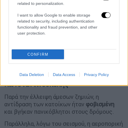
related to personalization.
Marmaraereğilisi açıklarındaki
deprem Tekirdağ'da da şiddetli
I want to allow Google to enable storage
hissedildi
related to security, including authentication
functionality and fraud prevention, and other
user protection.
Bölgeden ilk görüntüler
pic.twitter.com/QmcNuBIwIX
— Halk TV (@halktvcomtr)
October 2,
CONFIRM
2025
Πανικός στους δρόμους της
Data Deletion
Data Access
Privacy Policy
Κωνσταντινούπολης
Παρά την έλλειψη άμεσων ζημιών, η
αντίδραση των κατοίκων ήταν
φοβισμένη
και βγήκαν πανικόβλητοι στους δρόμους.
Παράλληλα, λόγω του σεισμού, η αεροπορική