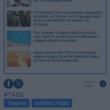
για τους Δημοκρατικούς
O στρατηγός ήταν σχιζοφρενής, εμμονικός,
πλησίαζε τα 75 όταν τον αντάμωσε η δόξα –
Εκείνος που άλλαξε την πορεία της
Ιστορίας!
Πώς πνίγηκε το 4χρονο παιδί σε πισίνα
στην Πάρο: Οι γονείς ήταν στη θάλασσα, ο
μπάρμαν έπεσε να το σώσει
Εκρηκτικό κοκτέιλ ζέστης και ισχυρών
ανέμων σήμερα: Σε κατάσταση Red Code η
Αττική και άλλες 5 περιοχές
επόμενο
άρθρο
#TAGS
Τουρκία
ειδήσεις τώρα