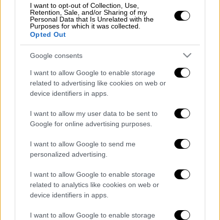
I want to opt-out of Collection, Use,
Retention, Sale, and/or Sharing of my
Κόσμος
|
03.10.2025 13:51
Personal Data that Is Unrelated with the
Purposes for which it was collected.
«Δεν τελείωσε η αποστολή μας» το
Opted Out
μήνυμα από το Global Sumud Flotilla -
Νέος στόλος κατευθύνεται στη Γάζα
Google consents
I want to allow Google to enable storage
related to advertising like cookies on web or
device identifiers in apps.
Λίγο πριν τη σύλληψή του είχε γράψει: «Αυτή
I want to allow my user data to be sent to
τη στιγμή:
Σπάμε την πολιορκία
.
Είμαστε
Google for online advertising purposes.
κυριολεκτικά στη Γάζα
!» και μετά ανέβασε
βίντεο από τη στιγμή της σύλληψης.
I want to allow Google to send me
personalized advertising.
Το βίντεο
I want to allow Google to enable storage
https://twitter.com/itamar_green/status/1974
related to analytics like cookies on web or
042797406654851
device identifiers in apps.
I want to allow Google to enable storage
Διαβάστε ακόμη