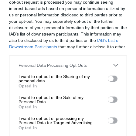
(X/Screenshots)
opt-out request is processed you may continue seeing
interest-based ads based on personal information utilized by
us or personal information disclosed to third parties prior to
your opt-out. You may separately opt-out of the further
Προσθέστε το ΕΘΝΟΣ στη Google
disclosure of your personal information by third parties on the
IAB’s list of downstream participants. This information may
Ο Ιταμάρ Γκρίνμπεργκ,
Ισραηλινός
also be disclosed by us to third parties on the
IAB’s List of
ακτιβιστής
και υπερορθόδοξος Εβραίος
Downstream Participants
that may further disclose it to other
third parties.
Χαρεντί, αρνήθηκε τη στρατιωτική του
θητεία. Ως ένδειξη διαμαρτυρίας στον
Please note that this website/app uses one or more Google
Personal Data Processing Opt Outs
πόλεμο, μπήκε πεζός στη
Γάζα
.
services and may gather and store information including but
not limited to your visit or usage behaviour. You may click to
I want to opt-out of the Sharing of my
personal data.
Ο Γκρίνμπεργκ
ήθελε απλά να διαμαρτυρηθεί
grant or deny consent to Google and its third-party tags to
Opted In
use your data for below specified purposes in below Google
και να εκφράσει τη συμπαράστασή του
consent section.
I want to opt-out of the Sale of my
στο πλήρωμα του
Global Sumud Flotilla
.
Personal Data.
Ωστόσο,
ο ισραηλινός στρατός τον
Opted In
συνέλαβε
.
I want to opt-out of processing my
Personal Data for Targeted Advertising.
Opted In
ΔΙΑΒΑΣΤΕ ΕΠΙΣΗΣ