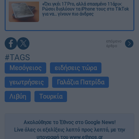
«Όχι γκέι 17 Pro, αλλά σπασμένο 11άρι»:
Ρώσοι διαλύουν τα iPhone τους στο TikTok
για να... γίνουν πιο άνδρες
επόμενο
άρθρο
#TAGS
Μεσόγειος
ειδήσεις τώρα
γεωτρήσεις
Γαλάζια Πατρίδα
Λιβύη
Τουρκία
Ακολούθησε το Έθνος στο Google News!
Live όλες οι εξελίξεις λεπτό προς λεπτό, με την
υπογραφή του www.ethnos.gr