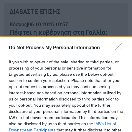
ΔΙΑΒΑΣΤΕ ΕΠΙΣΗΣ
Κόσμος
|
06.10.2025 10:57
Πέφτει η κυβέρνηση στη Γαλλία:
Παραιτήθηκε ο πρωθυπουργός
Σεμπαστιάν Λεκορνί
Do Not Process My Personal Information
If you wish to opt-out of the sale, sharing to third parties, or
processing of your personal or sensitive information for
targeted advertising by us, please use the below opt-out
«Η Τουρκία έχει γίνει η χώρα με τον
τέταρτο
section to confirm your selection. Please note that after your
μεγαλύτερο στόλο
στον κόσμο»,
opt-out request is processed you may continue seeing
υπογράμμισε ο Μπαϊρακτάρ.
interest-based ads based on personal information utilized by
us or personal information disclosed to third parties prior to
Ο εθνικός στόλος γεωτρήσεων και το
your opt-out. You may separately opt-out of the further
νέο πεδίο στη Λιβύη
disclosure of your personal information by third parties on the
IAB’s list of downstream participants. This information may
also be disclosed by us to third parties on the
IAB’s List of
Η Άγκυρα -δια στόματος υπουργού
Downstream Participants
that may further disclose it to other