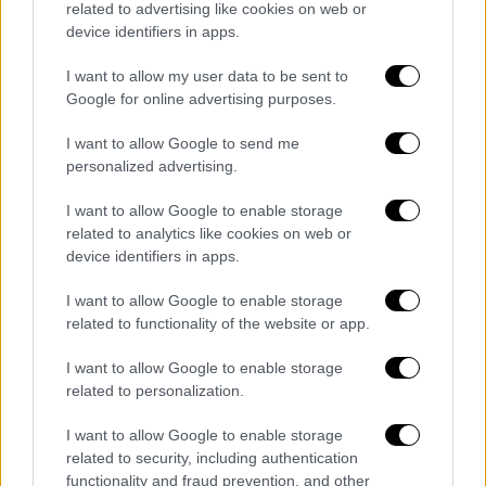
related to advertising like cookies on web or
ενδιαφέροντος των διεθνών ενεργειακών
device identifiers in apps.
κολοσσών — όπως η Chevron — για τις
θαλάσσιες περιοχές νότια της Κρήτης και
I want to allow my user data to be sent to
δυτικά της Κύπρου, κάνοντας έτσι γνωστή
Google for online advertising purposes.
την πρόθεση της Άγκυρας να διατηρήσει
I want to allow Google to send me
ενεργή παρουσία στην περιοχή και να
personalized advertising.
απαντήσει εμμέσως στην κινητικότητα της
Αθήνας.
I want to allow Google to enable storage
related to analytics like cookies on web or
Το αφήγημα της «Γαλάζιας Πατρίδας»
device identifiers in apps.
ως πυξίδα
I want to allow Google to enable storage
related to functionality of the website or app.
Στη συνέχεια, ο Τούρκος υπουργός
Ενέργειας επιχείρησε να συνδέσει την
I want to allow Google to enable storage
ενεργειακή πολιτική με τη θαλάσσια
related to personalization.
κυριαρχία και το δόγμα της «
Γαλάζιας
I want to allow Google to enable storage
Πατρίδας
». Ο Μπαϊρακτάρ υπενθύμισε ότι η
related to security, including authentication
Άγκυρα δεν θα είχε καταφέρει τίποτε αν είχε
functionality and fraud prevention, and other