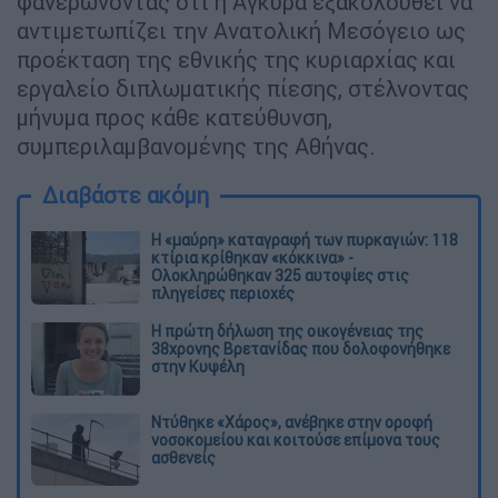
φανερώνοντας ότι η Άγκυρα εξακολουθεί να
αντιμετωπίζει την Ανατολική Μεσόγειο ως
προέκταση της εθνικής της κυριαρχίας και
εργαλείο διπλωματικής πίεσης, στέλνοντας
μήνυμα προς κάθε κατεύθυνση,
συμπεριλαμβανομένης της Αθήνας.
Διαβάστε ακόμη
Η «μαύρη» καταγραφή των πυρκαγιών: 118
κτίρια κρίθηκαν «κόκκινα» -
Ολοκληρώθηκαν 325 αυτοψίες στις
πληγείσες περιοχές
Η πρώτη δήλωση της οικογένειας της
38χρονης Βρετανίδας που δολοφονήθηκε
στην Κυψέλη
Ντύθηκε «Χάρος», ανέβηκε στην οροφή
νοσοκομείου και κοιτούσε επίμονα τους
ασθενείς