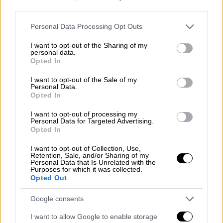
Ενέργειας- δείχνει τη Μεσόγειο και
third parties.
προετοιμάζει το έδαφος για νέες
Please note that this website/app uses one or more Google
γεωτρήσεις σε περιοχές υψηλής
Personal Data Processing Opt Outs
services and may gather and store information including but
γεωπολιτικής έντασης, όπως στη Λιβύη.
not limited to your visit or usage behaviour. You may click to
I want to opt-out of the Sharing of my
personal data.
grant or deny consent to Google and its third-party tags to
«Ευτυχώς, σήμερα
πραγματοποιούμε τις
Opted In
use your data for below specified purposes in below Google
έρευνές μας με τα δικά μας πλοία
. Ένα από
consent section.
I want to opt-out of the Sale of my
τα δύο τελευταία μας πλοία έχει ήδη φτάσει
Personal Data.
Opted In
και το άλλο βρίσκεται καθ’ οδόν. Σήμερα, με
τα Φατίχ, Γιαβούζ, Κανουνί, Αμπντουλχαμίτ
I want to opt-out of processing my
Personal Data for Targeted Advertising.
Χαν και, Θεού θέλοντος, με τα δύο νέα μας
Opted In
πλοία, η Τουρκία έχει γίνει μια χώρα που
I want to opt-out of Collection, Use,
μπορεί να αναζητά πετρέλαιο και φυσικό
Retention, Sale, and/or Sharing of my
Personal Data that Is Unrelated with the
αέριο στη
Μαύρη Θάλασσα
, στη
Μεσόγειο
,
Purposes for which it was collected.
στη Σομαλία και
ίσως σύντομα στη Λιβύη
, και
Opted Out
να πραγματοποιεί γεωτρήσεις με ίδιους
Google consents
πόρους», σημείωσε χαρακτηριστικά ο
Μπαϊρακτάρ, σε μια περίοδο αυξημένου
I want to allow Google to enable storage