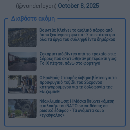
(@vonderleyen)
October 8, 2025
Διαβάστε ακόμη
Βοιωτία: Κλείνει το αιολικό πάρκο από
όπου ξεκίνησε η φωτιά - Στο στόχαστρο
όλα τα έργα του συλληφθέντα δημάρχου
Σοκαριστικό βίντεο από το τροχαίο στις
Σέρρες που σκοτώθηκαν μητέρα και γιος:
Το ΙΧ πέφτει πάνω στο φορτηγό
Ο Ερυθρός Σταυρός έσβησε βίντεο για το
προσφυγικό ταξίδι του 26χρονου
κατηγορούμενου για τη δολοφονία της
Ελίζαμπεθ
Νέα κλιμάκωση: Η Μόσχα δείχνει «άμεση
εμπλοκή» του ΝΑΤΟ σε επιθέσεις σε
ρωσικό έδαφος - Τα ονόματα και ο
«εγκέφαλος»