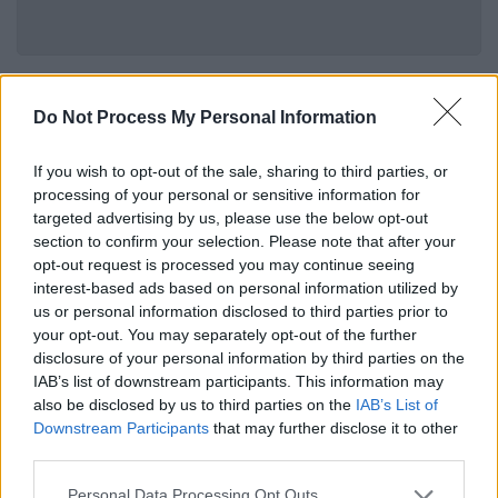
«Να αποθαρρύνουμε όσους επιχειρούν
Do Not Process My Personal Information
να μας βλάψουν»
«
Κάτι νέο και επικίνδυνο
συμβαίνει στους
If you wish to opt-out of the sale, sharing to third parties, or
processing of your personal or sensitive information for
ουρανούς μας. Μόλις τις τελευταίες δύο
targeted advertising by us, please use the below opt-out
εβδομάδες, μαχητικά MiG έχουν παραβιάσει
section to confirm your selection. Please note that after your
τον εναέριο χώρο της Εσθονίας και μη
opt-out request is processed you may continue seeing
επανδρωμένα αεροσκάφη έχουν πετάξει
interest-based ads based on personal information utilized by
us or personal information disclosed to third parties prior to
πάνω από κρίσιμες τοποθεσίες
στο Βέλγιο,
your opt-out. You may separately opt-out of the further
την Πολωνία, τη Ρουμανία, τη Δανία και τη
disclosure of your personal information by third parties on the
Γερμανία [...] Μην κάνετε λάθος, αυτό
IAB’s list of downstream participants. This information may
αποτελεί μέρος ενός ανησυχητικού μοτίβου
also be disclosed by us to third parties on the
IAB’s List of
αυξανόμενων απειλών σε ολόκληρη την
Downstream Participants
that may further disclose it to other
third parties.
ένωσή μας. Υποθαλάσσια καλώδια έχουν
κοπεί. Αεροδρόμια και κόμβοι logistics
Please note that this website/app uses one or more Google
Personal Data Processing Opt Outs