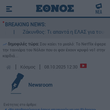
BREAKING NEWS:
Ζάκυνθος: Τι απαντά η ΕΛΑΣ για τους 8 βι
δημοφιλές τώρα:
Σου καίει το μυαλό: Το Netflix έφερε
την ταινιάρα του Νόλαν που οι φαν έχουν κρυφό νο1 στην
καρδιά...
┋
Κόσμος
┋
08.10.2025 12:30
Newsroom
Ενότητες στο άρθρο:
📌 «Να αποθαρρύνουμε όσους επιχειρούν να μας βλάψουν»