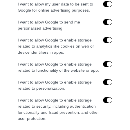
διχόνοια
» στην Ευρώπη. Τα σχόλια της φον
I want to allow my user data to be sent to
Google for online advertising purposes.
ντερ Λάιεν έρχονται την ώρα που πολλοί
ευρωπαίοι αξιωματούχοι έχουν ήδη
I want to allow Google to send me
αποδώσει μερικά από τα πρόσφατα
personalized advertising.
περιστατικά στη Μόσχα.
I want to allow Google to enable storage
Όπως τόνισε η φον ντερ Λαίεν, «Η
related to analytics like cookies on web or
device identifiers in apps.
αντιμετώπιση του υβριδικού πολέμου
της
Ρωσίας δεν αφορά μόνο την παραδοσιακή
I want to allow Google to enable storage
άμυνα», και στη συνέχεια πρόσθεσε «Αυτό
related to functionality of the website or app.
απαιτεί μια νέα νοοτροπία για όλους μας.
I want to allow Google to enable storage
Μπορούμε είτε να αποφύγουμε και να
related to personalization.
παρακολουθήσουμε την κλιμάκωση των
ρωσικών απειλών, είτε να τις
I want to allow Google to enable storage
αντιμετωπίσουμε με ενότητα, αποτροπή και
related to security, including authentication
functionality and fraud prevention, and other
αποφασιστικότητα.»
user protection.
Το αντί-drone τείχος της Ευρώπης