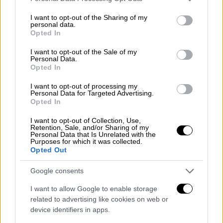
services and may gather and store information including but
έχουν παραλύσει από
κυβερνοεπιθέσεις και
not limited to your visit or usage behaviour. You may click to
I want to opt-out of the Sharing of my
εκλογές στοχεύονται
από εκστρατεία
personal data.
grant or deny consent to Google and its third-party tags to
Opted In
κακόβουλης επιρροής. Δεν πρόκειται για
use your data for below specified purposes in below Google
τυχαία παρενόχληση. Είναι μια συνεκτική και
consent section.
I want to opt-out of the Sale of my
Personal Data.
κλιμακούμενη εκστρατεία για να ανησυχήσει
Opted In
τους πολίτες μας, να δοκιμάσει την
αποφασιστικότητά μας, να διχάσει την
I want to opt-out of processing my
Personal Data for Targeted Advertising.
Ένωσή μας και
να αποδυναμώσει τη στήριξή
Opted In
μας
στην Ουκρανία. Και είναι καιρός να το
I want to opt-out of Collection, Use,
ονομάσουμε με το όνομά του. Αυτός είναι
Retention, Sale, and/or Sharing of my
Personal Data that Is Unrelated with the
υβριδικός πόλεμος» δήλωσε η φον ντερ
Purposes for which it was collected.
Λάιεν.
Opted Out
Google consents
Η Πρόεδρος της Ευρωπαϊκής Επιτροπής δεν
I want to allow Google to enable storage
κατέστησε τη Ρωσία υπεύθυνη για όλα τα
related to advertising like cookies on web or
περιστατικά, ωστόσο τόνισε ότι είναι σαφές
device identifiers in apps.
πως ο στόχος της Ρωσίας είναι να «
σπείρει