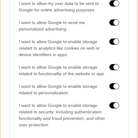
έχει βραχύβια θητεία, ωστόσο στόχος είναι
I want to allow my user data to be sent to
να υποβληθεί εγκαίρως το σχέδιο
Google for online advertising purposes.
προϋπολογισμού στην Εθνοσυνέλευση
I want to allow Google to send me
Το νέο κυβερνητικό σχήμα περιλαμβάνει
personalized advertising.
σημαντικές αλλαγές σε καίρια χαρτοφυλάκια
I want to allow Google to enable storage
όπως η Οικονομία, η Άμυνα, η Οικολογία και η
related to analytics like cookies on web or
Παιδεία, ενώ η σύνθεσή του αποτυπώνει
device identifiers in apps.
προσπάθεια ισορροπίας ανάμεσα σε
I want to allow Google to enable storage
διαφορετικά ρεύματα. Ο Ρολάν Λεσκίρ,
related to functionality of the website or app.
στενός συνεργάτης του Μακρόν,
αναλαμβάνει το υπουργείο Οικονομίας, ο
I want to allow Google to enable storage
related to personalization.
Ζεράλντ
Νταρμανέν
επιστρέφει στο
υπουργείο Δικαιοσύνης, η Κατρίν Βοτρίν
I want to allow Google to enable storage
μετακινείται στο υπουργείο Άμυνας και η
related to security, including authentication
Μονίκ Μπαρμπί αναλαμβάνει το κρίσιμο
functionality and fraud prevention, and other
user protection.
χαρτοφυλάκιο της Οικολογικής Μετάβασης.