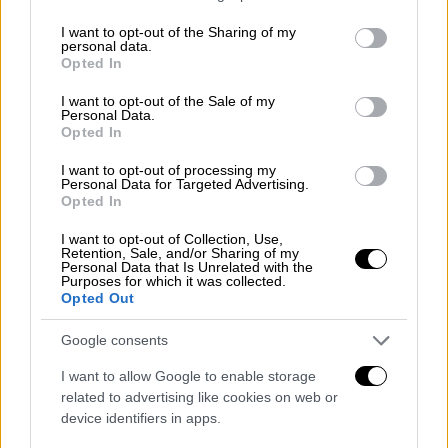
δηλώσεις Λεκορνί
services and may gather and store information including but
not limited to your visit or usage behaviour. You may click to
I want to opt-out of the Sharing of my
personal data.
grant or deny consent to Google and its third-party tags to
Opted In
use your data for below specified purposes in below Google
consent section.
Η νέα σύνθεση του υπουργικού
I want to opt-out of the Sale of my
Personal Data.
συμβουλίου του Λεκορνί
Opted In
I want to opt-out of processing my
Το νέο υπουργικό συμβούλιο, που
Personal Data for Targeted Advertising.
ανακοίνωσε το βράδυ της Κυριακής,
Opted In
απαρτίζεται από 34 μέλη, πολιτικούς και
I want to opt-out of Collection, Use,
τεχνοκράτες, οι περισσότεροι από τους
Retention, Sale, and/or Sharing of my
Personal Data that Is Unrelated with the
οποίους προέρχονται από την κοινωνία των
Purposes for which it was collected.
Opted Out
πολιτών και είναι μάλλον άγνωστοι στο ευρύ
κοινό. Πρωθυπουργός παραμένει ο
Google consents
Σεμπαστιάν Λεκορνί.
I want to allow Google to enable storage
Αυτή τη φορά, το νέο κυβερνητικό σχήμα
related to advertising like cookies on web or
device identifiers in apps.
σχηματίστηκε επειγόντως και ενδέχεται να