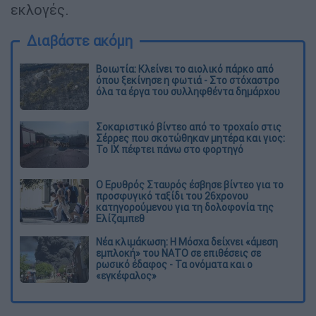
εκλογές.
Διαβάστε ακόμη
Βοιωτία: Κλείνει το αιολικό πάρκο από
όπου ξεκίνησε η φωτιά - Στο στόχαστρο
όλα τα έργα του συλληφθέντα δημάρχου
Σοκαριστικό βίντεο από το τροχαίο στις
Σέρρες που σκοτώθηκαν μητέρα και γιος:
Το ΙΧ πέφτει πάνω στο φορτηγό
Ο Ερυθρός Σταυρός έσβησε βίντεο για το
προσφυγικό ταξίδι του 26χρονου
κατηγορούμενου για τη δολοφονία της
Ελίζαμπεθ
Νέα κλιμάκωση: Η Μόσχα δείχνει «άμεση
εμπλοκή» του ΝΑΤΟ σε επιθέσεις σε
ρωσικό έδαφος - Τα ονόματα και ο
«εγκέφαλος»