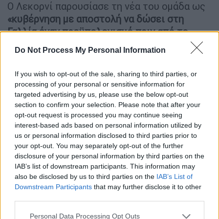
Ο Λεκορνί παρουσίασε τη νέα του ομάδα ως
«κυβέρνηση με αποστολή να δώσει στη
Γαλλία έναν προϋπολογισμό πριν από το
τέλος της χρονιάς»
. Σε ανάρτησή του στην
Do Not Process My Personal Information
πλατφόρμα X, τόνισε: «Μόνο ένα πράγμα
μετράει: το συμφέρον της χώρας»,
If you wish to opt-out of the sale, sharing to third parties, or
ευχαριστώντας τους υπουργούς «που
processing of your personal or sensitive information for
δεσμεύονται σε αυτή την κυβέρνηση με
targeted advertising by us, please use the below opt-out
section to confirm your selection. Please note that after your
απόλυτη ελευθερία, πέρα από προσωπικά και
opt-out request is processed you may continue seeing
κομματικά συμφέροντα».
interest-based ads based on personal information utilized by
us or personal information disclosed to third parties prior to
your opt-out. You may separately opt-out of the further
ΔΙΑΒΑΣΤΕ ΕΠΙΣΗΣ
disclosure of your personal information by third parties on the
IAB’s list of downstream participants. This information may
Κόσμος
|
11.10.2025 16:48
also be disclosed by us to third parties on the
IAB’s List of
Η νέα κυβέρνηση πρέπει να
Downstream Participants
that may further disclose it to other
αντανακλά την κοινοβουλευτική
third parties.
πραγματικότητα: Οι πρώτες
Please note that this website/app uses one or more Google
Personal Data Processing Opt Outs