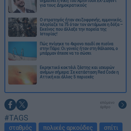
σημαίνει η νίκη του Αμπντούλ Ελ-Σαγέντ
για τους Δημοκρατικούς
O στρατηγός ήταν σχιζοφρενής, εμμονικός,
πλησίαζε τα 75 όταν τον αντάμωσε η δόξα –
Εκείνος που άλλαξε την πορεία της
Ιστορίας!
Πώς πνίγηκε το 4χρονο παιδί σε πισίνα
στην Πάρο: Οι γονείς ήταν στη θάλασσα, ο
μπάρμαν έπεσε να το σώσει
Εκρηκτικό κοκτέιλ ζέστης και ισχυρών
ανέμων σήμερα: Σε κατάσταση Red Code η
Αττική και άλλες 5 περιοχές
επόμενο
άρθρο
#TAGS
σταθμός
πολικές αρκούδες
σπίτι