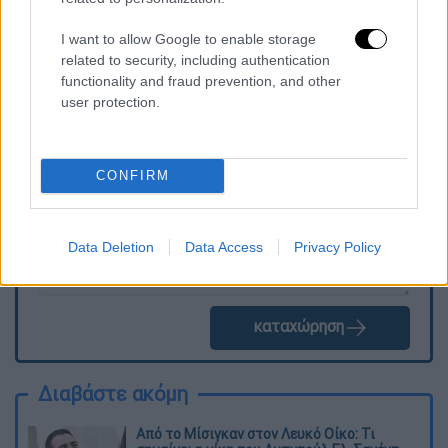
σπίτια ως καταφύγιο».
I want to allow Google to enable storage
related to security, including authentication
functionality and fraud prevention, and other
Τα σχολιά σας δημοσιεύονται άμεσα με δική σας ευθύνη. Το
user protection.
ΕΘΝΟΣ θα παρεμβαίνει και τα προσβλητικά σχόλια θα
διαγράφονται
CONFIRM
Data Deletion
Data Access
Privacy Policy
καταχώρηση
Διαβάστε ακόμη
Από το Μίσιγκαν στον Λευκό Οίκο: Τι