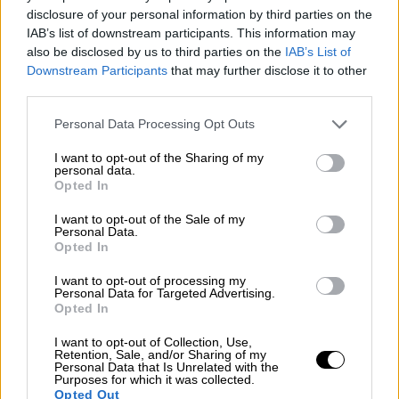
αρκούδες
να μπαίνουν και να βγαίνουν από
disclosure of your personal information by third parties on the
IAB’s list of downstream participants. This information may
τα κτίρια υπό τον καλοκαιρινό αρκτικό ήλιο.
also be disclosed by us to third parties on the
IAB’s List of
Downstream Participants
that may further disclose it to other
ΔΙΑΒΑΣΤΕ ΕΠΙΣΗΣ
third parties.
Please note that this website/app uses one or more Google
Personal Data Processing Opt Outs
Κόσμος
|
16.10.2025 12:56
services and may gather and store information including but
Ο νέος νόμος του Ερντογάν που
not limited to your visit or usage behaviour. You may click to
I want to opt-out of the Sharing of my
personal data.
ποινικοποιεί τη ΛΟΑΤΚΙ+ ταυτότητα -
grant or deny consent to Google and its third-party tags to
Opted In
use your data for below specified purposes in below Google
Τι προβλέπει το «11ο Πακέτο
consent section.
I want to opt-out of the Sale of my
Δικαιοσύνης»
Personal Data.
Opted In
I want to opt-out of processing my
Personal Data for Targeted Advertising.
Ο εγκαταλελειμμένος σταθμός
Opted In
I want to opt-out of Collection, Use,
Ο σταθμός εγκαταλείφθηκε στις αρχές της
Retention, Sale, and/or Sharing of my
Personal Data that Is Unrelated with the
δεκαετίας του ’90, μετά την κατάρρευση της
Purposes for which it was collected.
Σοβιετικής
Ένωσης
,
και σήμερα φιλοξενεί
Opted Out