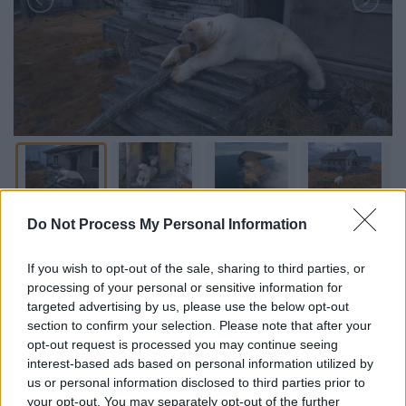
Προσθέστε το ΕΘΝΟΣ στη Google
Do Not Process My Personal Information
Μια αγέλη πολικών
αρκούδων
βρήκε
If you wish to opt-out of the sale, sharing to third parties, or
καταφύγιο σε εγκαταλελειμμένο σοβιετικό
processing of your personal or sensitive information for
targeted advertising by us, please use the below opt-out
ερευνητικό σταθμό στο νησί
Κολιούτσιν
, στη
section to confirm your selection. Please note that after your
Θάλασσα Τσούκτσι
της ρωσικής
Αρκτικής
.
opt-out request is processed you may continue seeing
interest-based ads based on personal information utilized by
Το
Associated
Press
και ο
Vadim
Makhorov
us or personal information disclosed to third parties prior to
κατέγραψαν την παρουσία τους δείχνοντας
your opt-out. You may separately opt-out of the further