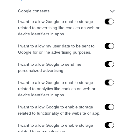
πάνω από 20 πολικές
αρκούδες
. Παρά τη
Google consents
φήμη τους για μοναχικότητα, τα ζώα
μπορούν να εμφανίσουν κοινωνική
I want to allow Google to enable storage
related to advertising like cookies on web or
συμπεριφορά όταν δεν ανταγωνίζονται για
device identifiers in apps.
τροφή ή ζευγάρωμα. Η
κλιματική
αλλαγή
και
η μείωση των
πάγων
αναγκάζουν τα ζώα να
I want to allow my user data to be sent to
μετακινούνται βορειότερα ή να αναζητούν
Google for online advertising purposes.
τροφή στην ξηρά. Σε κάποιες περιπτώσεις,
I want to allow Google to send me
οι πολικές αρκούδες φτάνουν ακόμη και σε
personalized advertising.
ανθρώπινους οικισμούς, όπου οι κάτοικοι
λαμβάνουν μέτρα ασφαλείας για να τις
I want to allow Google to enable storage
related to analytics like cookies on web or
αποτρέψουν.
device identifiers in apps.
«Οι αρκούδες δεν είναι άγνωστες στην
I want to allow Google to enable storage
αίσθηση της άνεσης και της ζεστασιάς», είπε
related to functionality of the website or app.
ο
Makhorov
σε μια ανάρτηση στα μέσα
I want to allow Google to enable storage
κοινωνικής δικτύωσης. «Αντιλαμβάνονται τα
related to personalization.