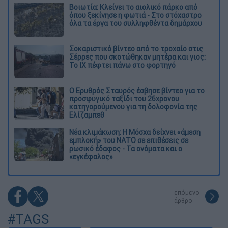
Βοιωτία: Κλείνει το αιολικό πάρκο από
όπου ξεκίνησε η φωτιά - Στο στόχαστρο
όλα τα έργα του συλληφθέντα δημάρχου
Σοκαριστικό βίντεο από το τροχαίο στις
Σέρρες που σκοτώθηκαν μητέρα και γιος:
Το ΙΧ πέφτει πάνω στο φορτηγό
Ο Ερυθρός Σταυρός έσβησε βίντεο για το
προσφυγικό ταξίδι του 26χρονου
κατηγορούμενου για τη δολοφονία της
Ελίζαμπεθ
Νέα κλιμάκωση: Η Μόσχα δείχνει «άμεση
εμπλοκή» του ΝΑΤΟ σε επιθέσεις σε
ρωσικό έδαφος - Τα ονόματα και ο
«εγκέφαλος»
επόμενο
άρθρο
#TAGS