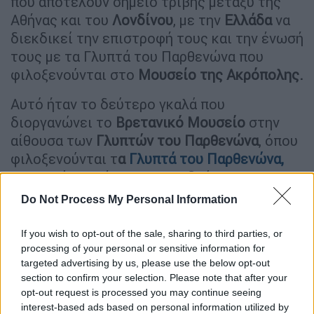
που αποτελούν σημείο τριβής μεταξύ της
Αθήνας και του
Λονδίνου
, με την
Ελλάδα
να
διεκδικεί την επιστροφή τους και την ένωσή
τους με τα Γλυπτά του Παρθενώνα που
φιλοξενούνται στο
Μουσείο της Ακρόπολης.
Αυτό ήταν το δεύτερο γκαλά που
διοργανώνει το
Βρετανικό Μουσείο
στην
αίθουσα των
Γλυπτών του Παρθενώνα
, όπου
φιλοξενούνται τ
α
Γλυπτά του Παρθενώνα
,
προκαλώντας έντονες αντιδράσεις με την
ελληνική πλευρά.
Do Not Process My Personal Information
Την ίδια στιγμή σάλο προκαλούν οι εικόνες
If you wish to opt-out of the sale, sharing to third parties, or
που έρχονται στο φως της δημοσιότητας
processing of your personal or sensitive information for
από το κοσμικό δείπνο που έγινε στην
targeted advertising by us, please use the below opt-out
αίθουσα των
Γλυπτών του Παρθενώνα.
Η
section to confirm your selection. Please note that after your
opt-out request is processed you may continue seeing
εκπομπή «10 παντού» του
OPEN
παρουσίασε
interest-based ads based on personal information utilized by