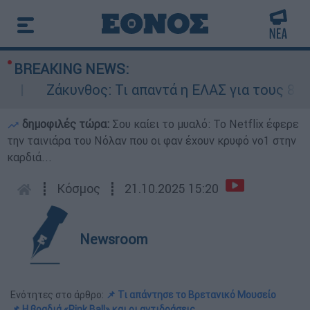
BREAKING NEWS:
Ζάκυνθος: Τι απαντά η ΕΛΑΣ για τους 8 βιασμ
δημοφιλές τώρα:
Σου καίει το μυαλό: Το Netflix έφερε
την ταινιάρα του Νόλαν που οι φαν έχουν κρυφό νο1 στην
καρδιά...
┋
Κόσμος
┋
21.10.2025 15:20
Newsroom
Ενότητες στο άρθρο:
📌 Τι απάντησε το Βρετανικό Μουσείο
📌 Η βραδιά «Pink Ball» και οι αντιδράσεις