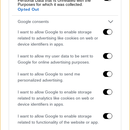
Personal Data that Is Unrelated with the
Purposes for which it was collected.
επεσήμανε πως «δεν θα προβεί σε σχόλια»
Opted Out
για το θέμα, τονίζοντας όμως ότι η
προστασία της συλλογής τίθεται πάνω από
Google consents
καθετί άλλο και ότι όλα τα αιτήματα για
I want to allow Google to enable storage
χρήση των αιθουσών αξιολογούνται με βάση
related to advertising like cookies on web or
τους κινδύνους και τον σεβασμό προς τα
device identifiers in apps.
εκθέματα.
I want to allow my user data to be sent to
Google for online advertising purposes.
Νωρίτερα η
Τζάνετ
Σούζμαν
, πρόεδρος της
Βρετανικής Επιτροπής για την Επανένωση
I want to allow Google to send me
των
Γλυπτών του Παρθενώνα,
σχολίασε πως
personalized advertising.
η υπουργός Πολιτισμού
Λίνα Μενδώνη
«δεν
I want to allow Google to enable storage
έχει άδικο»· χαρακτήρισε το δείπνο «μάλλον
related to analytics like cookies on web or
προκλητικό», με τα Γλυπτά να υπερέχουν
device identifiers in apps.
«στην ακινησία και τον συμβολισμό τους» σε
σχέση με τους λαμπερούς καλεσμένους.
I want to allow Google to enable storage
related to functionality of the website or app.
Η βραδιά «Pink Ball» και οι