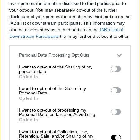
φωτογραφίες από το
Pink Ball
και ανάμεσά
us or personal information disclosed to third parties prior to
σε αυτές είναι και μια που εικονίζεται μια
your opt-out. You may separately opt-out of the further
γυναίκα να κάθεται δίπλα από άγαλμα και να
disclosure of your personal information by third parties on the
IAB’s list of downstream participants. This information may
αφήνει το ποτό της στη βάση του Γλυπτού
also be disclosed by us to third parties on the
IAB’s List of
σα να είναι σταντ!
Downstream Participants
that may further disclose it to other
third parties.
Please note that this website/app uses one or more Google
Personal Data Processing Opt Outs
services and may gather and store information including but
not limited to your visit or usage behaviour. You may click to
I want to opt-out of the Sharing of my
personal data.
grant or deny consent to Google and its third-party tags to
Opted In
use your data for below specified purposes in below Google
video
consent section.
I want to opt-out of the Sale of my
Personal Data.
Opted In
I want to opt-out of processing my
Personal Data for Targeted Advertising.
Opted In
Τι απάντησε το Βρετανικό Μουσείο
I want to opt-out of Collection, Use,
Retention, Sale, and/or Sharing of my
Το Βρετανικό Μουσείο, σε ερώτημα της ΕΡΤ,