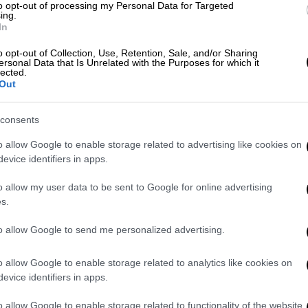
to opt-out of processing my Personal Data for Targeted
ing.
In
o opt-out of Collection, Use, Retention, Sale, and/or Sharing
ersonal Data that Is Unrelated with the Purposes for which it
lected.
σει την εκεχειρία: Το βίντεο που
Out
τησαν ανακάλυψη λειψάνων»
consents
o allow Google to enable storage related to advertising like cookies on
 σορούς ομήρων που είχαν απαχθεί από
evice identifiers in apps.
o allow my user data to be sent to Google for online advertising
s.
to allow Google to send me personalized advertising.
 έχει
επιστρέψει έως τώρα τα λείψανα 17
α στη Γάζα και θα έπρεπε να είχαν
o allow Google to enable storage related to analytics like cookies on
α, δηλώνοντας ότι ο εντοπισμός των
evice identifiers in apps.
κολος» στον κατεστραμμένο θύλακα.
o allow Google to enable storage related to functionality of the website