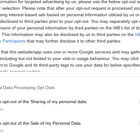
formation for targeted advertising by us, please use the below opt-out s
r selection. Please note that after your opt-out request is processed y
eing interest-based ads based on personal information utilized by us or
disclosed to third parties prior to your opt-out. You may separately opt-
losure of your personal information by third parties on the IAB’s list of
. This information may also be disclosed by us to third parties on the
IA
Participants
that may further disclose it to other third parties.
 that this website/app uses one or more Google services and may gath
including but not limited to your visit or usage behaviour. You may click 
 to Google and its third-party tags to use your data for below specifi
ogle consent section.
 το ΕΘΝΟΣ στη Google
l Data Processing Opt Outs
ωσε ότι θα παραδώσει τις σορούς
τριών
, στο πλαίσιο της συμφωνίας εκεχειρίας.
o opt-out of the Sharing of my personal data.
In
αν ότι «οι σοροί τριών Ισραηλινών
αν νωρίτερα σήμερα σε μια από τις
o opt-out of the Sale of my Personal Data.
ζας
», θα παραδοθούν στο πλαίσιο της
In
ν».