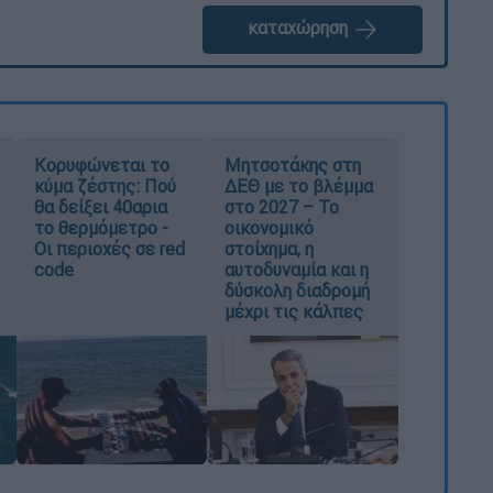
καταχώρηση
Κορυφώνεται το
Μητσοτάκης στη
κύμα ζέστης: Πού
ΔΕΘ με το βλέμμα
θα δείξει 40αρια
στο 2027 – Το
το θερμόμετρο -
οικονομικό
Οι περιοχές σε red
στοίχημα, η
code
αυτοδυναμία και η
δύσκολη διαδρομή
μέχρι τις κάλπες