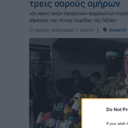
τρεις σορούς ομήρων
«Οι σοροί τριών Ισραηλινών αιχμαλώτων στρατ
σήραγγες της νότιας Λωρίδας της Γάζας»
🕛 χρόνος ανάγνωσης: 1 λεπτό ┋ 🗣️
Ανοικτό 
Do Not Pr
If you wish 