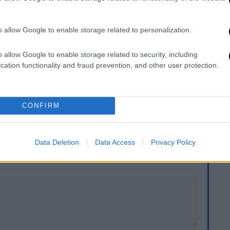
αράδοση των σορών των ομήρων έχουν
 κυβέρνησης.
o allow Google to enable storage related to personalization.
ήρων
απαίτησε σήμερα με μια ανάρτηση
στην
o allow Google to enable storage related to security, including
εργήσει με αποφασιστικότητα και επιμονή
cation functionality and fraud prevention, and other user protection.
ογή των δεσμεύσεων της Χαμάς βάσει της
το Ισραήλ όλων των νεκρών ομήρων».
CONFIRM
. Το ΕΘΝΟΣ θα παρεμβαίνει και τα προσβλητικά σχόλια θα
Data Deletion
Data Access
Privacy Policy