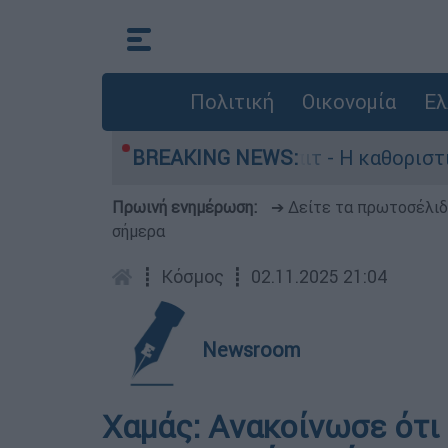
Πολιτική
Οικονομία
Ελ
αγωγός, Γουίλιαμ Όρμπιτ - Η καθοριστική συμβο
BREAKING NEWS:
Πρωινή ενημέρωση:
➔ Δείτε τα πρωτοσέλι
σήμερα
┋
Κόσμος
┋
02.11.2025 21:04
Newsroom
Χαμάς: Aνακοίνωσε ότι