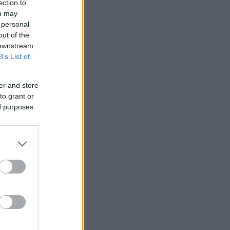
ection to
ou may
 personal
out of the
 downstream
B’s List of
er and store
to grant or
ed purposes