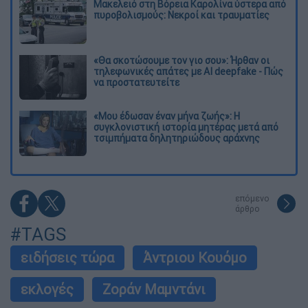
Μακελειό στη Βόρεια Καρολίνα ύστερα από
πυροβολισμούς: Νεκροί και τραυματίες
«Θα σκοτώσουμε τον γιο σου»: Ήρθαν οι
τηλεφωνικές απάτες με AI deepfake - Πώς
να προστατευτείτε
«Μου έδωσαν έναν μήνα ζωής»: Η
συγκλονιστική ιστορία μητέρας μετά από
τσιμπήματα δηλητηριώδους αράχνης
επόμενο
άρθρο
#TAGS
ειδήσεις τώρα
Άντριου Κουόμο
εκλογές
Ζοράν Μαμντάνι