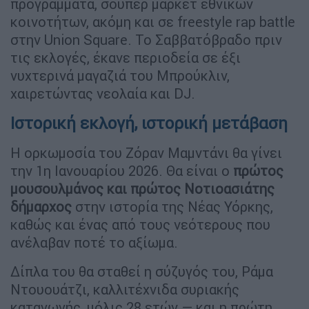
προγράμματα, σούπερ μάρκετ εθνικών
κοινοτήτων, ακόμη και σε freestyle rap battle
στην Union Square. Το Σαββατόβραδο πριν
τις εκλογές, έκανε περιοδεία σε έξι
νυχτερινά μαγαζιά του Μπρούκλιν,
χαιρετώντας νεολαία και DJ.
Ιστορική εκλογή, ιστορική μετάβαση
Η ορκωμοσία του Ζόραν Μαμντάνι θα γίνει
την 1η Ιανουαρίου 2026. Θα είναι ο
πρώτος
μουσουλμάνος και πρώτος Νοτιοασιάτης
δήμαρχος
στην ιστορία της Νέας Υόρκης,
καθώς και ένας από τους νεότερους που
ανέλαβαν ποτέ το αξίωμα.
Δίπλα του θα σταθεί η σύζυγός του, Ράμα
Ντουουάτζι, καλλιτέχνιδα συριακής
καταγωγής, μόλις 28 ετών — και η πρώτη