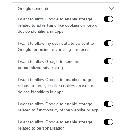
Η ειλικρίνεια και η απλότητα αυτής της
Google consents
εικόνας —ενός πολιτικού που τρώει, ρωτά
I want to allow Google to enable storage
και γελά με τον κόσμο— έγινε σύμβολο της
related to advertising like cookies on web or
καμπάνιας του. Έτσι, μέσα σε λίγους μήνες, ο
device identifiers in apps.
Μαμντάνι
ροκάνισε τη διαφορά από τον
Κουόμο, ενώ οι μεγάλες επιχειρήσεις και οι
I want to allow my user data to be sent to
Google for online advertising purposes.
real estate λόμπι δαπανούσαν εκατομμύρια
για να τον σταματήσουν.
I want to allow Google to send me
personalized advertising.
Η σύγκρουση με τον Κουόμο
I want to allow Google to enable storage
Ο
Άντριου Κουόμο
, γόνος πολιτικής
related to analytics like cookies on web or
δυναστείας και πρώην κυβερνήτης της
Νέας
device identifiers in apps.
Υόρκης
για σχεδόν 11 χρόνια, επιχείρησε με
I want to allow Google to enable storage
αυτές τις εκλογές την προσωπική του
related to functionality of the website or app.
επιστροφή. Επιστρατεύοντας την εμπειρία
του και τη στήριξη του κατεστημένου,
I want to allow Google to enable storage
related to personalization.
προσπάθησε να παρουσιάσει τον Μαμντάνι