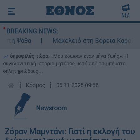
BREAKING NEWS:
η Ψάθα
Μακελειό στη Βόρεια Καρολίνα ύστ
δημοφιλές τώρα:
«Μου έδωσαν έναν μήνα ζωής»: Η
συγκλονιστική ιστορία μητέρας μετά από τσιμπήματα
δηλητηριώδους...
┋
Κόσμος
┋
05.11.2025 09:56
Newsroom
Ζόραν Μαμντάνι: Γιατί η εκλογή του