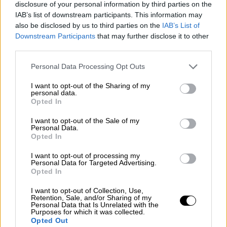
disclosure of your personal information by third parties on the
πρωτόγνωρο κύμα υποστήριξης χάρη σε μια
IAB’s list of downstream participants. This information may
ευρηματική, πολυγλωσσική ψηφιακή
also be disclosed by us to third parties on the
IAB’s List of
καμπάνια. Μιλώντας σε βίντεο στα
Ουρντού
,
Downstream Participants
that may further disclose it to other
third parties.
Μπενγκάλι
, Ισπανικά και Αραβικά,
απευθύνθηκε σε κοινότητες που επί
Please note that this website/app uses one or more Google
Personal Data Processing Opt Outs
δεκαετίες ένιωθαν αποκλεισμένες από το
services and may gather and store information including but
not limited to your visit or usage behaviour. You may click to
I want to opt-out of the Sharing of my
πολιτικό κέντρο.
personal data.
grant or deny consent to Google and its third-party tags to
Opted In
use your data for below specified purposes in below Google
Ένα από τα πιο viral βίντεό του ήταν εκείνο
consent section.
I want to opt-out of the Sale of my
για τη λεγόμενη
“halal-flation”
: ο υποψήφιος
Personal Data.
δήμαρχος περιπλανιόταν στους πάγκους με
Opted In
street food
του
Μανχάταν
, μιλώντας με
I want to opt-out of processing my
μικροπωλητές για την ακρίβεια στα φαγητά
Personal Data for Targeted Advertising.
Opted In
του δρόμου. Με ένα κουτί ρύζι στο χέρι και
το στόμα γεμάτο, εξηγούσε πώς το
I want to opt-out of Collection, Use,
Retention, Sale, and/or Sharing of my
δυσλειτουργικό σύστημα αδειών της πόλης
Personal Data that Is Unrelated with the
Purposes for which it was collected.
κάνει το φτηνό φαγητό απλησίαστο.
Opted Out