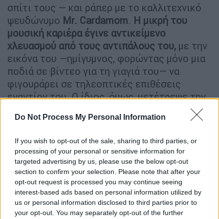
σπίτι τους — και ράπερ με το καλλιτεχνικό
ψευδώνυμο
Mr. Cardamom
.
Η μικρή του
μουσική καριέρα έγινε αντικείμενο
χλευασμού από τους αντιπάλους του,
με την
εικόνα του —ημίγυμνος, φορώντας μόνο μια
ποδιά σε βίντεο για τη γιαγιά του— να
φιγουράρει σε τηλεοπτικές επιθέσεις
εναντίον του. Ο ίδιος, όμως, μετέτρεψε την
ειρωνεία σε όπλ
ο: «Το θάρρος να εκτεθείς
Do Not Process My Personal Information
είναι το ίδιο που χρειάζεσαι για να πας από
πόρτα σε πόρτα και να ζητήσεις την ψήφο
If you wish to opt-out of the sale, sharing to third parties, or
του κόσμου», λένε οι συνεργάτες του.
processing of your personal or sensitive information for
targeted advertising by us, please use the below opt-out
Η καμπάνια που ξαναέγραψε τους
section to confirm your selection. Please note that after your
κανόνες
opt-out request is processed you may continue seeing
interest-based ads based on personal information utilized by
Ξεκινώντας ως αουτσάιντερ, ο
us or personal information disclosed to third parties prior to
your opt-out. You may separately opt-out of the further
Μαμντάνι
κατάφερε να οικοδομήσει ένα